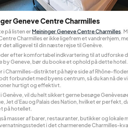
ger Geneve Centre Charmilles
e på listen er
Meininger Geneve Centre Charmilles
. 
entre Charmilles er ikke ligefrem et vandrerhjem, me
 det alligevel til din næste rejse til Genève.
eder efter komfortabel indkvartering til at udforske 
ke by Geneve, bør du booke et ophold på dette hotel.
r i Charmilles-distriktet på højre side af Rhône-flode
dt forbundet med byens centrum, så du kan nå de vi
oner hurtigt og effektivt.
 i Genève, vil du helt sikkert gerne besøge Genèvesøe
, Jet d’Eau og Palais des Nation, hvilket er perfekt, d
t på hotellet.
gså masser af barer, restauranter, butikker og lokale
vernatningsstedet i det charmerende Charmilles-kva