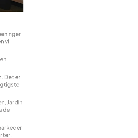
Meininger
n vi
den
n. Det er
gtigste
n, Jardin
a de
 markeder
rter.