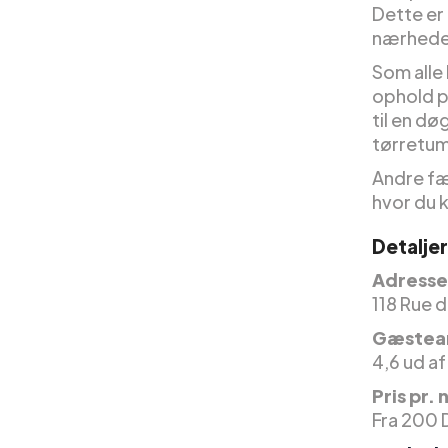
Dette er 
nærhede
Som alle 
ophold p
til en dø
tørretum
Andre fæ
hvor du k
Detalje
Adresse
118 Rue 
Gæstea
4,6 ud af
Pris pr. 
Fra 200 