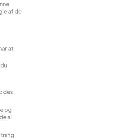
enne
gle af de
ar at
 du
c des
ke og
de al
atning.