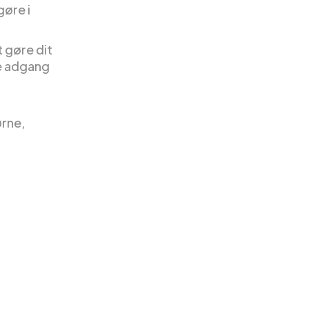
gøre i
t gøre dit
e adgang
rne,