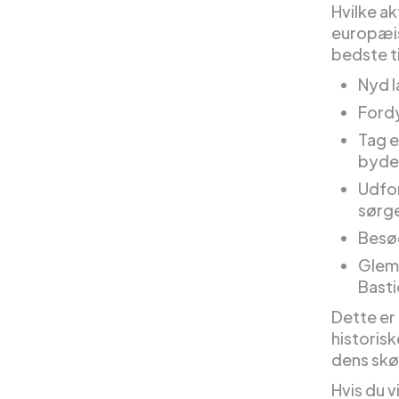
Hvilke a
europæis
bedste t
Nyd l
Fordy
Tag e
byde
Udfor
sørge
Besø
Glem 
Basti
Dette er
historisk
dens skø
Hvis du v