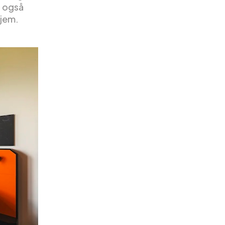
r også
hjem.