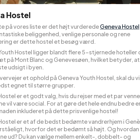
a Hostel
e på vores liste er det højt vurderede
Geneva Hostel
fantastiske beliggenhed, venlige personale og rene
ering er dette hostel et besøg værd.
outh Hostel ligger blandt flere 5-stjernede hoteller
t på Mont Blanc og Genevesøen, hvilket betyder, at 
te udsigt i byen.
vervejer et ophold på Geneva Youth Hostel, skal du vi
dst egnet til større grupper.
stel er et godt valg, hvis du rejser med et par venner
e vil være social. For at gøre det hele endnu bedre e
den inkluderet på dette prisvenlige hostel!
ostel er et af de bedst bedømte vandrerhjem i Genè
orståeligt, hvorfor det er bedømt så højt. Og hvordan
ne ud? Du kan vælge mellem enkelt-, dobbelt- og