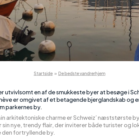
Startside
»
De bedste vandrerhjem
r utvivlsomt en af de smukkeste byer at besøge i Sc
ève er omgivet af et betagende bjerglandskab og e
m parkernes by.
sin arkitektoniske charme er Schweiz’ næststørste b
 sin nye, trendy flair, der inviterer både turister og loka
 den fortryllende by.