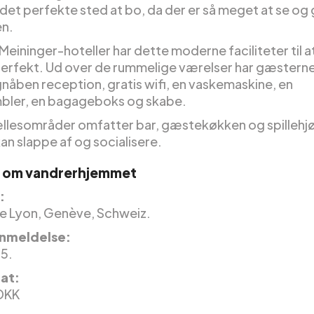
det perfekte sted at bo, da der er så meget at se og 
n.
Meininger-hoteller har dette moderne faciliteter til a
erfekt. Ud over de rummelige værelser har gæstern
gnåben reception, gratis wifi, en vaskemaskine, en
bler, en bagageboks og skabe.
llesområder omfatter bar, gæstekøkken og spillehjø
an slappe af og socialisere.
r om vandrerhjemmet
:
de Lyon, Genève, Schweiz.
nmeldelse:
 5.
nat:
DKK