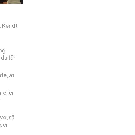
. Kendt
 og
du får
de, at
 eller
r
ve, så
 ser