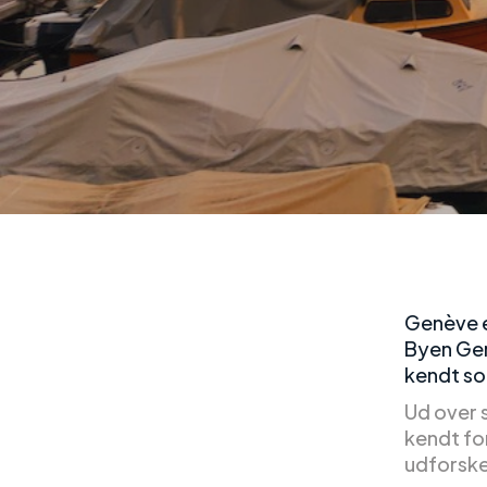
Genève e
Byen Gen
kendt so
Ud over 
kendt for
udforske