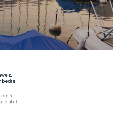
hweiz.
r bedre
y også
le til at