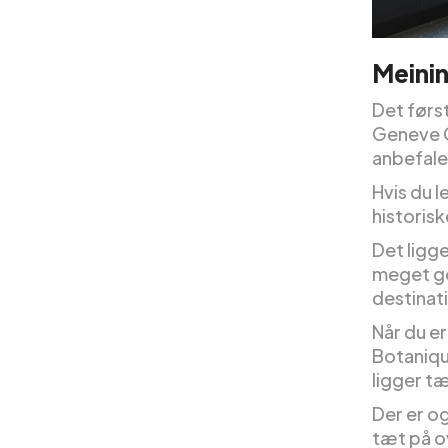
Meinin
Det først
Geneve C
anbefaler
Hvis du l
historis
Det ligge
meget go
destinati
Når du er
Botanique
ligger tæ
Der er o
tæt på o