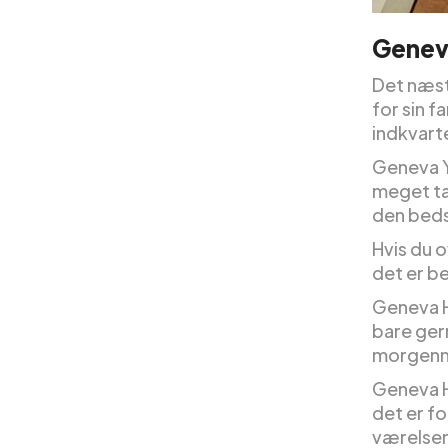
Genev
Det næst
for sin 
indkvart
Geneva Y
meget tæ
den beds
Hvis du o
det er be
Geneva Ho
bare gern
morgenma
Geneva H
det er f
værelser