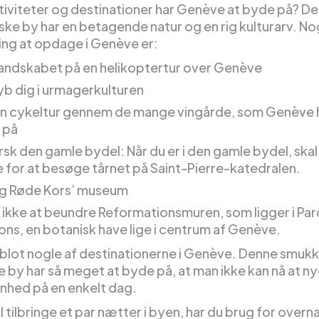
ktiviteter og destinationer har Genève at byde på? D
ke by har en betagende natur og en rig kulturarv. No
ing at opdage i Genève er:
andskabet på en helikoptertur over Genève
b dig i urmagerkulturen
n cykeltur gennem de mange vingårde, som Genève h
 på
sk den gamle bydel: Når du er i den gamle bydel, skal
 for at besøge tårnet på Saint-Pierre-katedralen.
g Røde Kors’ museum
ikke at beundre Reformationsmuren, som ligger i Par
ons, en botanisk have lige i centrum af Genève.
 blot nogle af destinationerne i Genève. Denne smuk
e by har så meget at byde på, at man ikke kan nå at ny
nhed på en enkelt dag.
il tilbringe et par nætter i byen, har du brug for overn