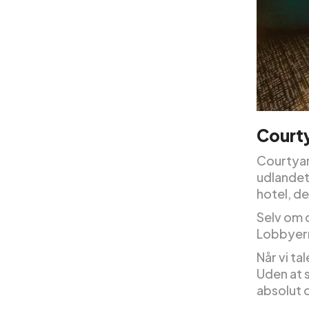
Courty
Courtyar
udlande
hotel, d
Selv om d
Lobbyern
Når vi t
Uden at 
absolut 