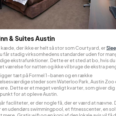
Inn & Suites Austin
 kæde, der ikke er helt så stor som Courtyard, er
Slee
u får stadig virksomhedens standarder uden for man
ige ekstrafunktioner. Dette er et sted at bo, hvis du
et værelse for natten og ikke vil bruge de ekstra pen
 ligger tæt på Formel 1-banen og en række
sesværdige steder som Waterloo Park, Austin Zoo
re. Dette er et meget venligt kvarter, som giver dig
unkt for at opleve Austin.
r faciliteter, er der nogle få, der er værd at nævne.
 en udendørs swimmingpool, et fitnesscenter, en sol
mere. Gratis wifi og en kopi af den lokale avis vil få di