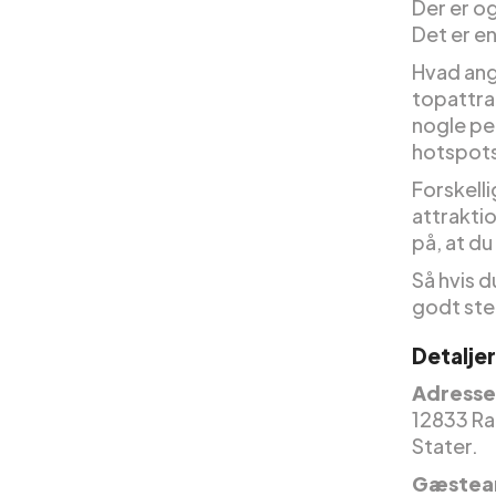
Der er og
Det er e
Hvad ang
topattrak
nogle pen
hotspot
Forskell
attraktio
på, at du
Så hvis d
godt ste
Detaljer
Adresse
12833 Ra
Stater.
Gæstea