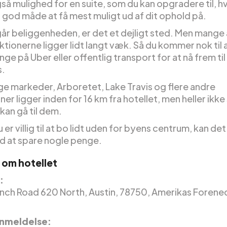
så mulighed for en suite, som du kan opgradere til, hvi
n god måde at få mest muligt ud af dit ophold på.
år beliggenheden, er det et dejligt sted. Men mange 
tionerne ligger lidt langt væk. Så du kommer nok til 
ge på Uber eller offentlig transport for at nå frem til
s.
ige markeder, Arboretet, Lake Travis og flere andre
ner ligger inden for 16 km fra hotellet, men heller ikke
 kan gå til dem.
u er villig til at bo lidt uden for byens centrum, kan de
d at spare nogle penge.
 om hotellet
:
nch Road 620 North, Austin, 78750, Amerikas Forene
nmeldelse: