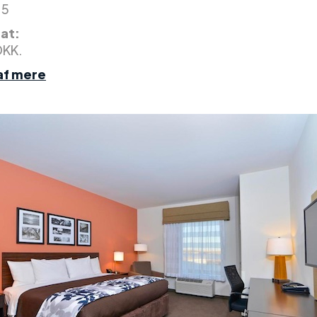
 5
nat:
DKK.
af mere