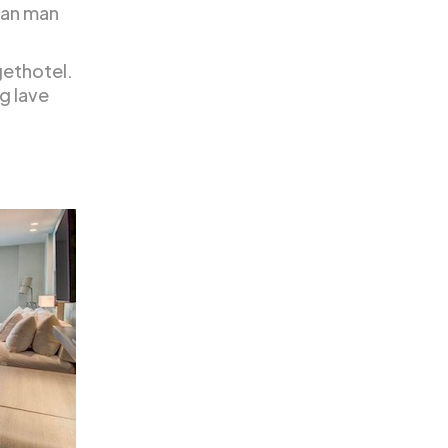
kan man
gethotel.
g lave