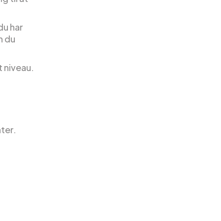
du har
n du
t niveau.
ter.