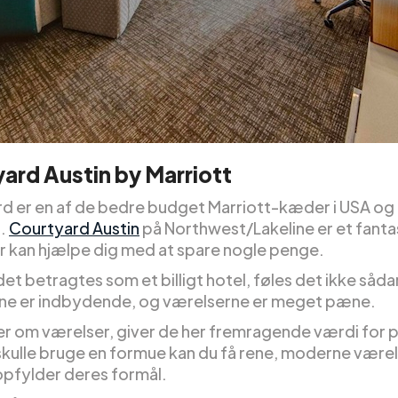
ard Austin by Marriott
d er en af de bedre budget Marriott-kæder i USA og 
t.
Courtyard Austin
på Northwest/Lakeline er et fanta
er kan hjælpe dig med at spare nogle penge.
et betragtes som et billigt hotel, føles det ikke såda
e er indbydende, og værelserne er meget pæne.
aler om værelser, giver de her fremragende værdi for
skulle bruge en formue kan du få rene, moderne værel
opfylder deres formål.