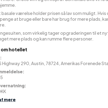
 hjemme.
basale værelse holder prisen så lav som muligt. Hvis 
e penge at bruge eller bare har brug for mere plads, ka
re.
ngesuiten, som virkelig tager opgraderingen til et ny
eget mere plads og kan rumme flere personer.
 om hotellet
:
S Highway 290, Austin, 78724, Amerikas Forenede Sta
nmeldelse:
 5
 overnatning:
DKK
af mere