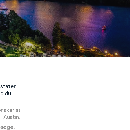
 staten
ed du
ønsker at
i Austin.
besøge.