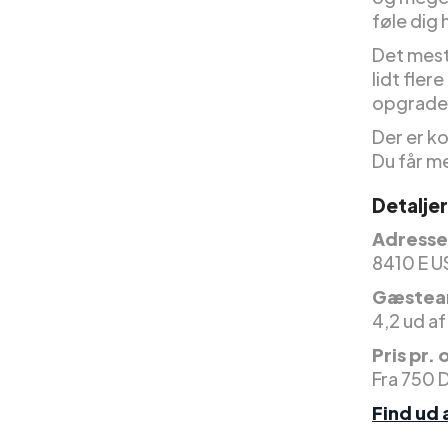
føle dig
Det mest 
lidt fler
opgrade
Der er ko
Du får m
Detaljer
Adresse
8410 E U
Gæstea
4,2 ud af
Pris pr.
Fra 750 
Find ud 