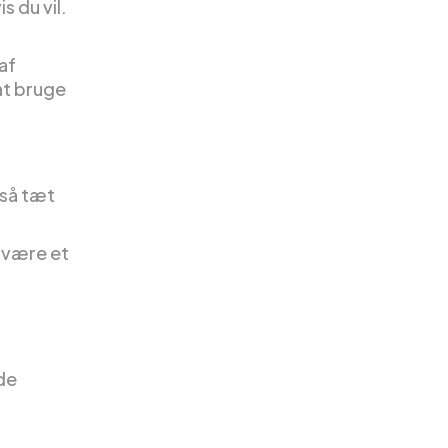
s du vil.
af
at bruge
 så tæt
t være et
de