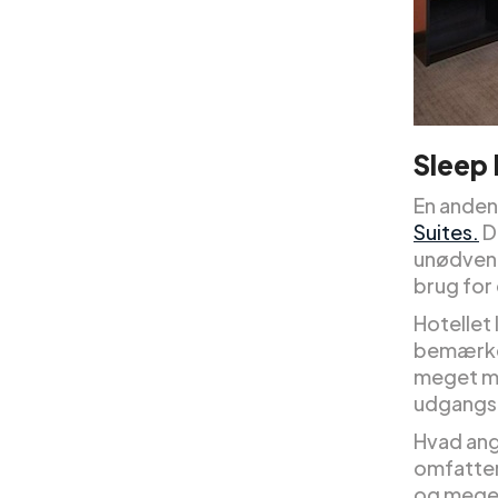
Sleep 
En anden
Suites.
D
unødvend
brug for 
Hotellet
bemærkel
meget me
udgangsp
Hvad angå
omfatter
og meget 