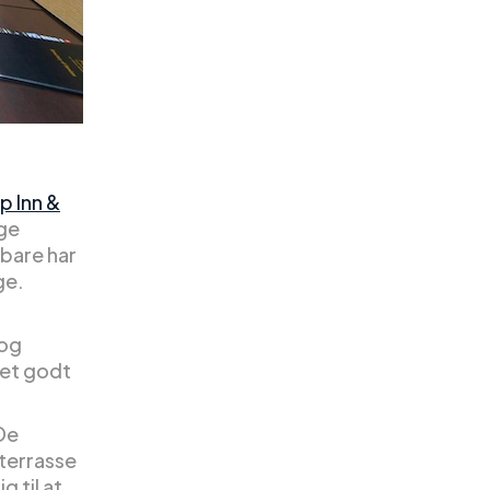
p Inn &
ge
 bare har
ge.
 og
 et godt
 De
terrasse
g til at