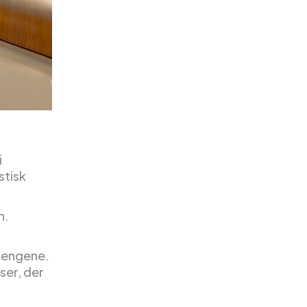
i
stisk
n.
 pengene.
ser, der