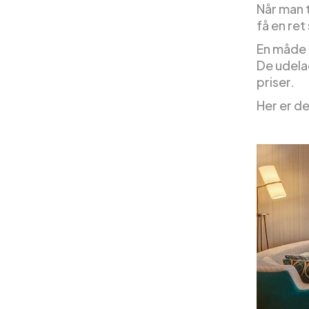
Når man 
få en ret
En måde 
De udela
priser.
Her er de