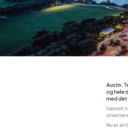
Austin, T
og hele 
med det 
Uanset om
orientere
Nu er en