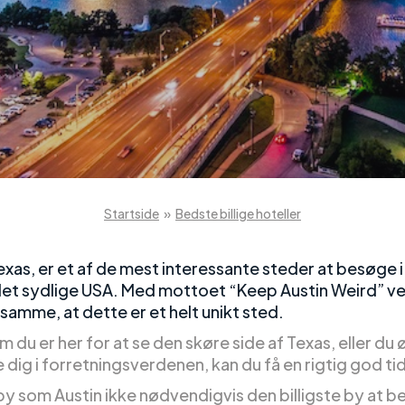
Startside
»
Bedste billige hoteller
exas, er et af de mest interessante steder at besøge i
det sydlige USA. Med mottoet “Keep Austin Weird” v
samme, at dette er et helt unikt sted.
 du er her for at se den skøre side af Texas, eller du 
 dig i forretningsverdenen, kan du få en rigtig god tid 
 by som Austin ikke nødvendigvis den billigste by at 