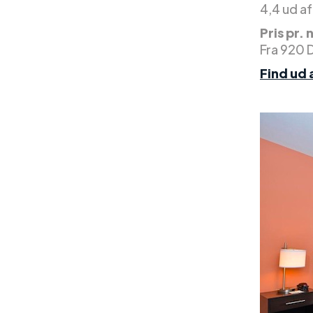
4,4 ud af
Pris pr. 
Fra 920 
Find ud 