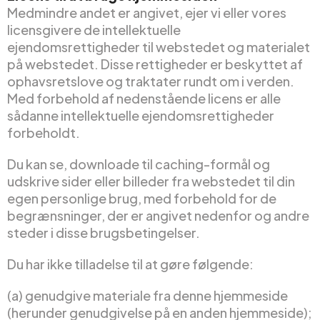
Medmindre andet er angivet, ejer vi eller vores
licensgivere de intellektuelle
ejendomsrettigheder til webstedet og materialet
på webstedet. Disse rettigheder er beskyttet af
ophavsretslove og traktater rundt om i verden.
Med forbehold af nedenstående licens er alle
sådanne intellektuelle ejendomsrettigheder
forbeholdt.
Du kan se, downloade til caching-formål og
udskrive sider eller billeder fra webstedet til din
egen personlige brug, med forbehold for de
begrænsninger, der er angivet nedenfor og andre
steder i disse brugsbetingelser.
Du har ikke tilladelse til at gøre følgende:
(a) genudgive materiale fra denne hjemmeside
(herunder genudgivelse på en anden hjemmeside);