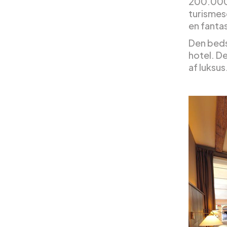
200.000 
turismesc
en fantas
Den beds
hotel. D
af luksu