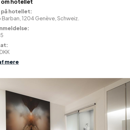
 om hotellet
på hotellet:
 Barban, 1204 Genève, Schweiz.
nmeldelse:
 5
nat:
 DKK
af mere