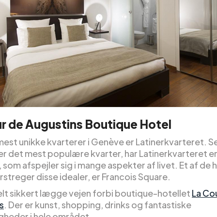
r de Augustins Boutique Hotel
mest unikke kvarterer i Genève er Latinerkvarteret. S
 er det mest populære kvarter, har Latinerkvarteret 
r, som afspejler sig i mange aspekter af livet. Et af de
streger disse idealer, er Francois Square.
elt sikkert lægge vejen forbi boutique-hotellet
La Co
s
. Der er kunst, shopping, drinks og fantastiske
heder i hele området.