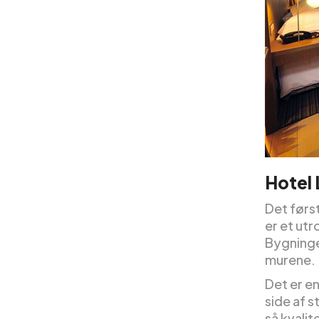
Hotel
Det førs
er et utr
Bygninge
murene.
Det er en
side af s
så kvali