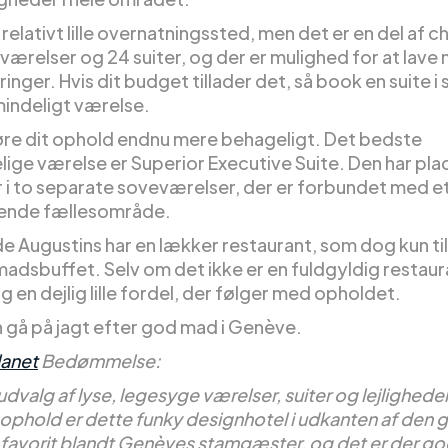
 relativt lille overnatningssted, men det er en del af 
 værelser og 24 suiter, og der er mulighed for at lave
nger. Hvis dit budget tillader det, så book en suite i
mindeligt værelse.
gøre dit ophold endnu mere behageligt. Det bedste
ige værelse er Superior Executive Suite. Den har plads
 i to separate soveværelser, der er forbundet med e
ende fællesområde.
de Augustins har en lækker restaurant, som dog kun t
dsbuffet. Selv om det ikke er en fuldgyldig restaura
g en dejlig lille fordel, der følger med opholdet.
n gå på jagt efter god mad i Genève.
lanet
Bedømmelse:
udvalg af lyse, legesyge værelser, suiter og lejligheder 
ophold er dette funky designhotel i udkanten af den 
 favorit blandt Genèves stamgæster, og det er der g