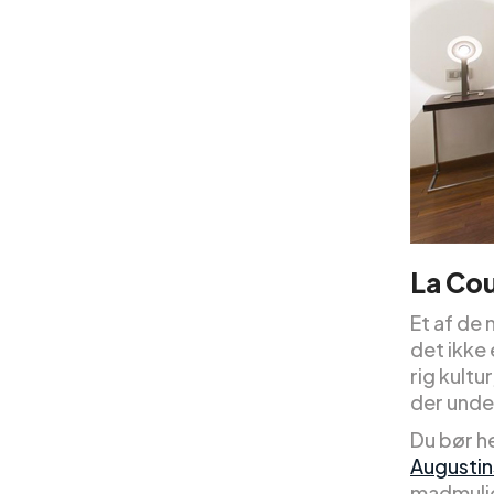
La Cou
Et af de 
det ikke
rig kultu
der under
Du bør h
Augustin
madmulig