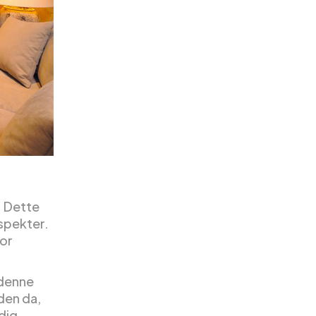
. Dette
aspekter.
for
i denne
den da,
dig.