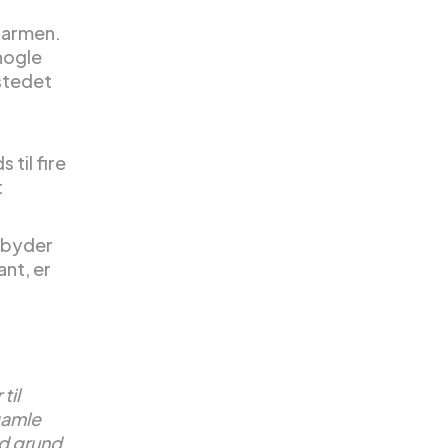
charmen.
 nogle
 stedet
 til fire
t
ilbyder
nt, er
til
gamle
od grund