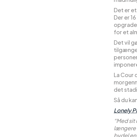
Det er et
Der er 16
opgraderi
for et al
Det vil 
tilgængel
personer
imponer
La Cour 
morgenma
det stadi
Så du ka
Lonely P
“Med sit 
længere 
bydel en