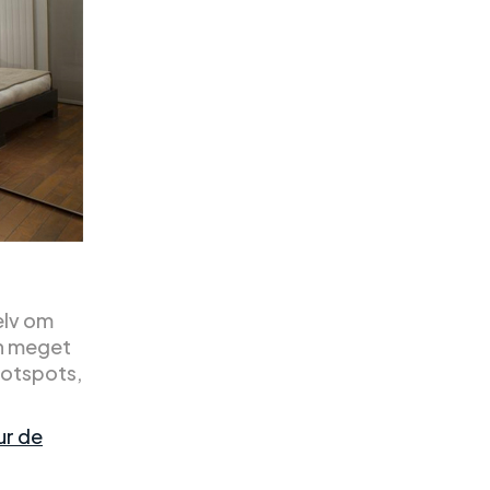
elv om
en meget
 hotspots,
ur de