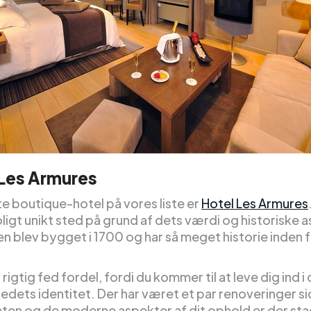
 Les Armures
te boutique-hotel på vores liste er
Hotel Les Armures
oligt unikt sted på grund af dets værdi og historiske 
n blev bygget i 1700 og har så meget historie inden 
 rigtig fed fordel, fordi du kommer til at leve dig ind 
tedets identitet. Der har været et par renoveringer si
teten og de moderne aspekter af dit ophold er der sta