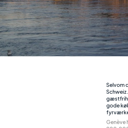
Selvom d
Schweiz.
gæstfrih
gode køk
fyrværke
Genève ha