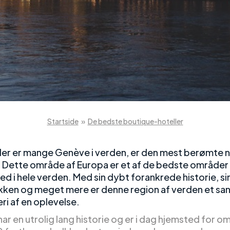
Startside
»
De bedste boutique-hoteller
er er mange Genève i verden, er den mest berømte n
 Dette område af Europa er et af de bedste områder
ed i hele verden. Med sin dybt forankrede historie, s
ken og meget mere er denne region af verden et sa
ri af en oplevelse.
r en utrolig lang historie og er i dag hjemsted for o