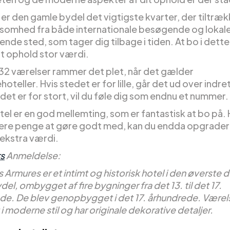
er den gamle bydel det vigtigste kvarter, der tiltræk
mhed fra både internationale besøgende og lokale
nde sted, som tager dig tilbage i tiden. At bo i dette
dit ophold stor værdi.
t 32 værelser rammer det plet, når det gælder
oteller. Hvis stedet er for lille, går det ud over indre
det er for stort, vil du føle dig som endnu et nummer.
el er en god mellemting, som er fantastisk at bo på. 
 flere penge at gøre godt med, kan du endda opgradere
 ekstra værdi.
s
Anmeldelse:
s Armures er et intimt og historisk hotel i den øverste d
el, ombygget af fire bygninger fra det 13. til det 17.
de. De blev genopbygget i det 17. århundrede. Værel
 i moderne stil og har originale dekorative detaljer.