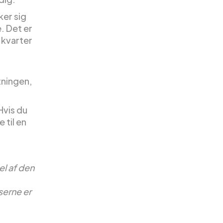
ker sig
. Det er
 kvarter
tningen,
Hvis du
 til en
el af den
serne er