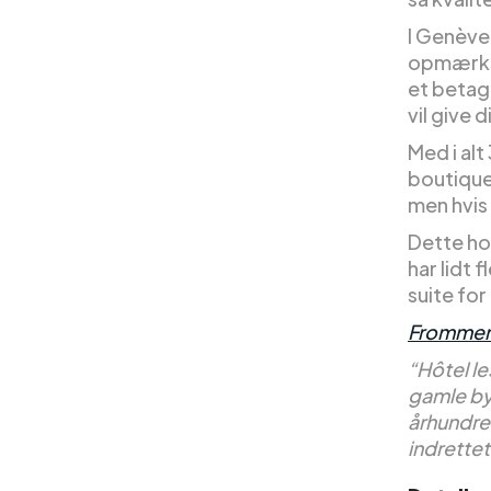
I Genève 
opmærkso
et betage
vil give 
Med i al
boutiqueh
men hvis 
Dette hot
har lidt
suite for
Frommer
“Hôtel le
gamle byd
århundre
indrettet