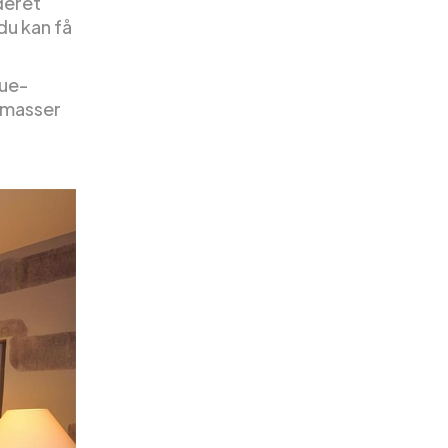
deret
du kan få
que-
 masser
!