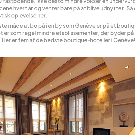
fastboende. Ikke desto mindre vokser en undervur
ene hvert år og venter bare på at blive udnyttet. Så 
tisk oplevelse her.
te måde at bo på i en by som Genève er på et bouti
et er som regel mindre etablissementer, der byder på
s. Her er fem af de bedste boutique-hoteller i Genève