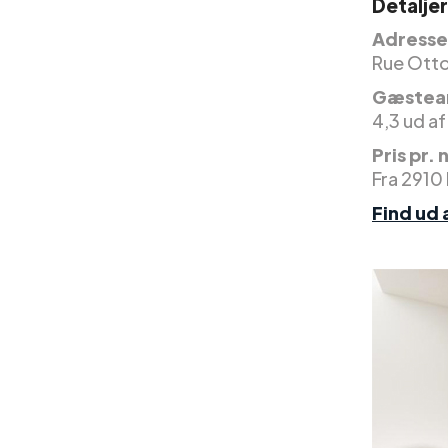
Detaljer
Adresse 
Rue Otto
Gæstea
4,3 ud af
Pris pr. 
Fra 2910
Find ud 