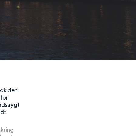
ok den i
 for
indssygt
ndt
mkring