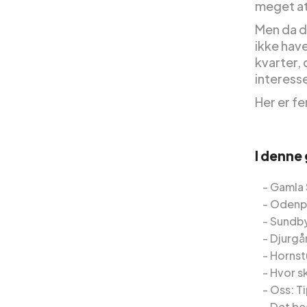
meget at
Men da d
ikke have
kvarter, 
interesse
Her er fe
I denne
Gamla 
Odenp
Sundb
Djurgå
Hornstu
Hvor s
Oss: Ti
Det be