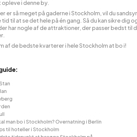
 opleve i denne by.
er er så meget på gaderne i Stockholm, vil du sandsyn
 tid til at se det hele på én gang. Så du kan sikre dig og
der har nogle af de attraktioner, der passer bedst til 
r.
m af de bedste kvarterer i hele Stockholm at bo i!
 guide:
Stan
lan
yberg
rden
ll
kal man bo i Stockholm? Overnatning i Berlin
ps til hoteller i Stockholm
dste tidspunkt at besøge Stockholm på