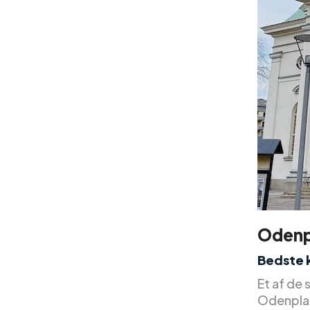
Odenp
Bedste k
Et af de 
Odenplan