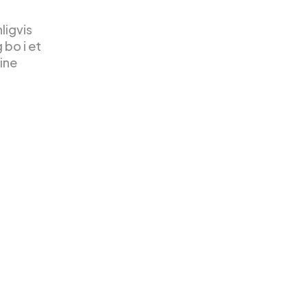
ligvis
 bo i et
dine