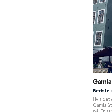
Gamla
Bedste k
Hvis det 
Gamla Sta
på. En st