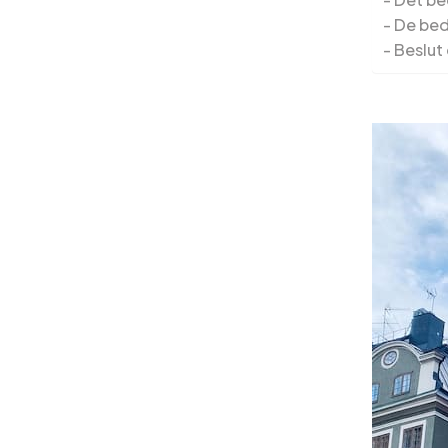
De bed
Beslut 