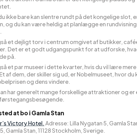
tet.
u ikke bare kan slentre rundt på det kongelige slot, e
n, og du kan være heldig at planlægge en rundvisning
.
så et dejligt torv i centrum omgivet af butikker, café
er. Det er et godt udgangspunkt for at udforske, hv
yde på.
så et par museer i dette kvarter, hvis du vil lære mer
 Et af dem, der skiller sig ud, er Nobelmuseet, hvor du
obelprisen og dens vindere.
an har generelt mange forskellige attraktioner og er
r førstegangsbesøgende.
sted at bo i Gamla Stan
r’s Victory Hotel.
Adresse: Lilla Nygatan 5, Gamla Stan:
5, Gamla Stan, 11128 Stockholm, Sverige.