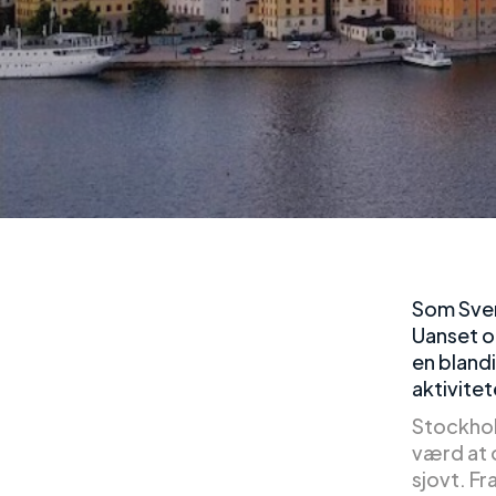
Som Sver
Uanset om
en bland
aktivitet
Stockhol
værd at o
sjovt. Fr