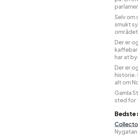
parlamen
Selv om d
smukt sy
området
Der er og
kaffebar
har at b
Der er og
historie.
alt om N
Gamla St
sted fo
Bedste 
Collecto
Nygatan 