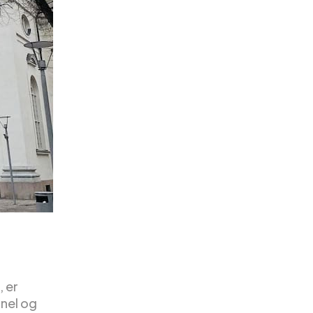
, er
onel og