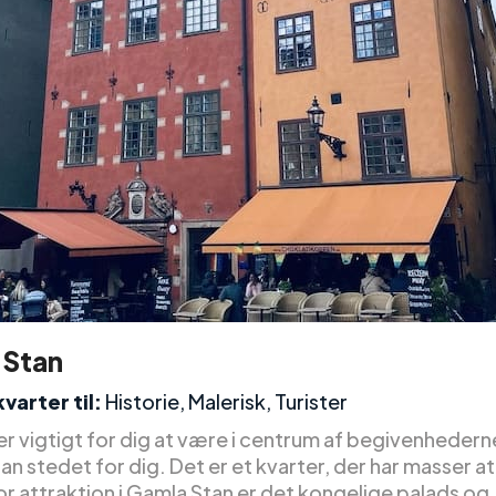
 Stan
varter til:
Historie, Malerisk, Turister
er vigtigt for dig at være i centrum af begivenhederne
n stedet for dig. Det er et kvarter, der har masser a
or attraktion i Gamla Stan er det kongelige palads og