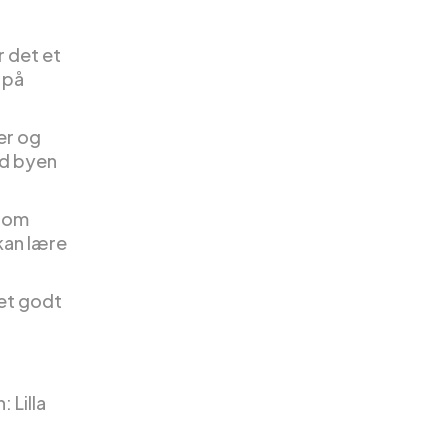
r det et
 på
er og
ad byen
e om
 kan lære
 et godt
 Lilla