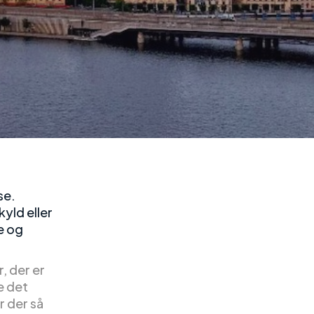
se.
kyld eller
e og
, der er
e det
r der så