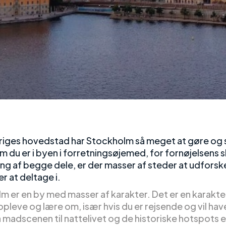
iges hovedstad har Stockholm så meget at gøre og 
 du er i byen i forretningsøjemed, for fornøjelsens s
ing af begge dele, er der masser af steder at udforsk
er at deltage i.
m er en by med masser af karakter. Det er en karakter
pleve og lære om, især hvis du er rejsende og vil hav
a madscenen til nattelivet og de historiske hotspots e