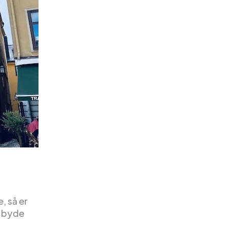
, så er
t byde