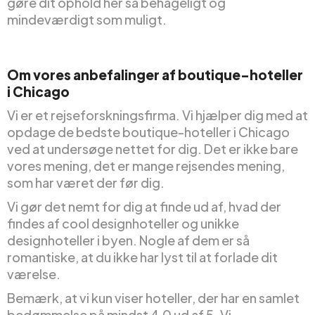
gøre dit ophold her så behageligt og
mindeværdigt som muligt.
Om vores anbefalinger af boutique-hoteller
i Chicago
Vi er et rejseforskningsfirma. Vi hjælper dig med at
opdage de bedste boutique-hoteller i Chicago
ved at undersøge nettet for dig. Det er ikke bare
vores mening, det er mange rejsendes mening,
som har været der før dig.
Vi gør det nemt for dig at finde ud af, hvad der
findes af cool designhoteller og unikke
designhoteller i byen. Nogle af dem er så
romantiske, at du ikke har lyst til at forlade dit
værelse.
Bemærk, at vi kun viser hoteller, der har en samlet
bedømmelse på mindst 4,0 ud af 5. Vi