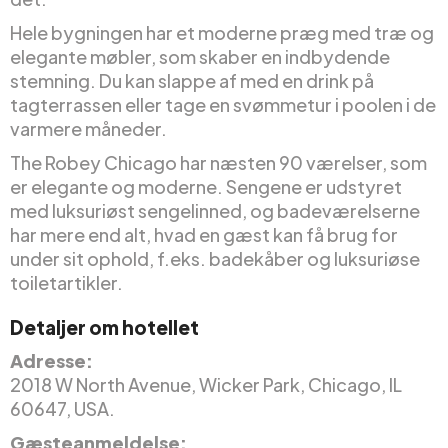
Hele bygningen har et moderne præg med træ og
elegante møbler, som skaber en indbydende
stemning. Du kan slappe af med en drink på
tagterrassen eller tage en svømmetur i poolen i de
varmere måneder.
The Robey Chicago har næsten 90 værelser, som
er elegante og moderne. Sengene er udstyret
med luksuriøst sengelinned, og badeværelserne
har mere end alt, hvad en gæst kan få brug for
under sit ophold, f.eks. badekåber og luksuriøse
toiletartikler.
Detaljer om hotellet
Adresse:
2018 W North Avenue, Wicker Park, Chicago, IL
60647, USA.
Gæsteanmeldelse: