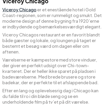
Viceroy Chicago
Viceroy Chicago
er et enestående hotel i Gold
Coast-regionen, som er rummeligt og smukt. Det
moderne design af denne bygning fra 1920’erne
er indbydende og bemærkelsesværdigt elegant.
Viceroy Chicagos restaurant er en favorit blandt
både gæster og lokale, og loungen på taget er
bestemt et besøg værd om dagen eller om
aftenen.
Værelserne er kæmpestore med store vinduer,
der giver en perfekt udsigt over Chi-town-
kvarteret. Der er heller ikke sparet på pladsen i
badeværelserne. Med brede brusere og store
badekar, der er perfekte til et afslappende bad.
Efter en lang og oplevelsesrig dag i Chicago kan
du falde til ro i din bløde seng og se en
underholdende film på tv’et på dit værelse.