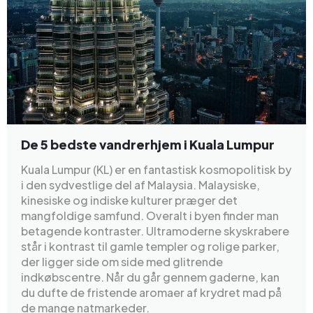
De 5 bedste vandrerhjem i Kuala Lumpur
Kuala Lumpur (KL) er en fantastisk kosmopolitisk by
i den sydvestlige del af Malaysia. Malaysiske,
kinesiske og indiske kulturer præger det
mangfoldige samfund. Overalt i byen finder man
betagende kontraster. Ultramoderne skyskrabere
står i kontrast til gamle templer og rolige parker,
der ligger side om side med glitrende
indkøbscentre. Når du går gennem gaderne, kan
du dufte de fristende aromaer af krydret mad på
de mange natmarkeder.