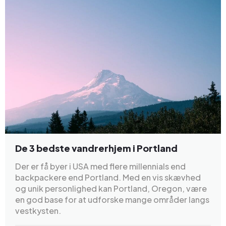
De 3 bedste vandrerhjem i Portland
Der er få byer i USA med flere millennials end
backpackere end Portland. Med en vis skævhed
og unik personlighed kan Portland, Oregon, være
en god base for at udforske mange områder langs
vestkysten.