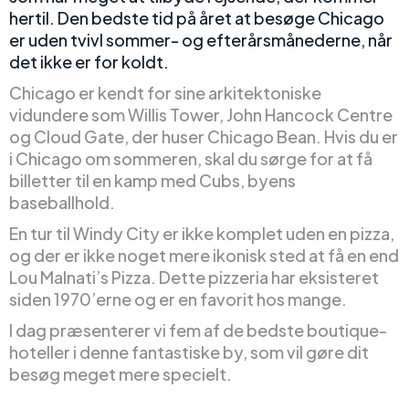
hertil. Den bedste tid på året at besøge Chicago
er uden tvivl sommer- og efterårsmånederne, når
det ikke er for koldt.
Chicago er kendt for sine arkitektoniske
vidundere som Willis Tower, John Hancock Centre
og Cloud Gate, der huser Chicago Bean. Hvis du er
i Chicago om sommeren, skal du sørge for at få
billetter til en kamp med Cubs, byens
baseballhold.
En tur til Windy City er ikke komplet uden en pizza,
og der er ikke noget mere ikonisk sted at få en end
Lou Malnati’s Pizza. Dette pizzeria har eksisteret
siden 1970’erne og er en favorit hos mange.
I dag præsenterer vi fem af de bedste boutique-
hoteller i denne fantastiske by, som vil gøre dit
besøg meget mere specielt.