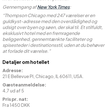
Gennemgang af
New York Times
:
“Thompson Chicago med 247 værelser er en
guldkyst-adresse med den overdådighed og
udsigt over byen og søen, der skal til. Et stilfuldt,
eksklusivt hotel med en fremragende
beliggenhed, gennemtænkte faciliteter og
spisesteder i destinationsstil, uden at du behøver
at forlade dit værelse.”
Detaljer om hotellet
Adresse:
21 E Bellevue Pl, Chicago, IL 60611, USA.
Gæsteanmeldelse:
4,7 ud af 5
Pris pr. nat:
Fra 1450 DKK