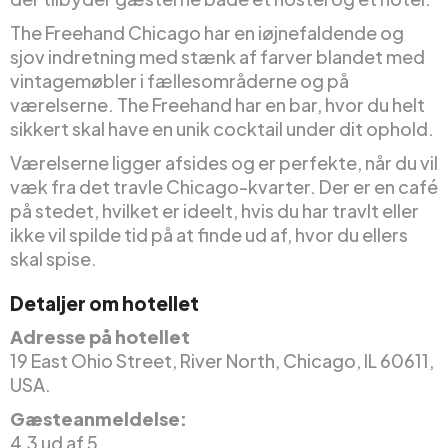
The Freehand Chicago har en iøjnefaldende og
sjov indretning med stænk af farver blandet med
vintagemøbler i fællesområderne og på
værelserne. The Freehand har en bar, hvor du helt
sikkert skal have en unik cocktail under dit ophold.
Værelserne ligger afsides og er perfekte, når du vil
væk fra det travle Chicago-kvarter. Der er en café
på stedet, hvilket er ideelt, hvis du har travlt eller
ikke vil spilde tid på at finde ud af, hvor du ellers
skal spise.
Detaljer om hotellet
Adresse på hotellet
19 East Ohio Street, River North, Chicago, IL 60611,
USA.
Gæsteanmeldelse:
4,3 ud af 5