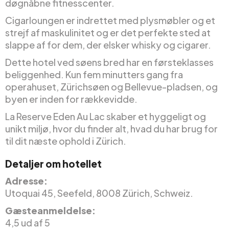
døgnåbne fitnesscenter.
Cigarloungen er indrettet med plysmøbler og et
strejf af maskulinitet og er det perfekte sted at
slappe af for dem, der elsker whisky og cigarer.
Dette hotel ved søens bred har en førsteklasses
beliggenhed. Kun fem minutters gang fra
operahuset, Zürichsøen og Bellevue-pladsen, og
byen er inden for rækkevidde.
La Reserve Eden Au Lac skaber et hyggeligt og
unikt miljø, hvor du finder alt, hvad du har brug for
til dit næste ophold i Zürich.
Detaljer om hotellet
Adresse:
Utoquai 45, Seefeld, 8008 Zürich, Schweiz.
Gæsteanmeldelse:
4,5 ud af 5