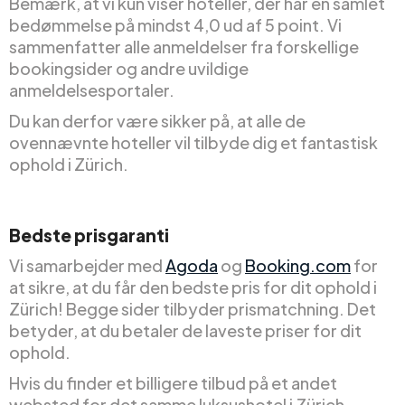
Bemærk, at vi kun viser hoteller, der har en samlet
bedømmelse på mindst 4,0 ud af 5 point. Vi
sammenfatter alle anmeldelser fra forskellige
bookingsider og andre uvildige
anmeldelsesportaler.
Du kan derfor være sikker på, at alle de
ovennævnte hoteller vil tilbyde dig et fantastisk
ophold i Zürich.
Bedste prisgaranti
Vi samarbejder med
Agoda
og
Booking.com
for
at sikre, at du får den bedste pris for dit ophold i
Zürich! Begge sider tilbyder prismatchning. Det
betyder, at du betaler de laveste priser for dit
ophold.
Hvis du finder et billigere tilbud på et andet
websted for det samme luksushotel i Zürich