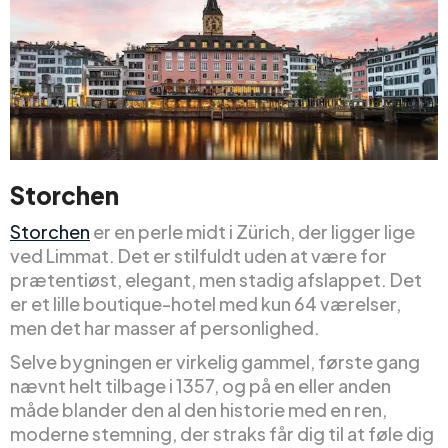
Storchen
Storchen
er en perle midt i Zürich, der ligger lige
ved Limmat. Det er stilfuldt uden at være for
prætentiøst, elegant, men stadig afslappet. Det
er et lille boutique-hotel med kun 64 værelser,
men det har masser af personlighed.
Selve bygningen er virkelig gammel, første gang
nævnt helt tilbage i 1357, og på en eller anden
måde blander den al den historie med en ren,
moderne stemning, der straks får dig til at føle dig