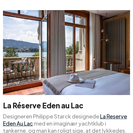
La Réserve Eden au Lac
Designeren Philippe Starck designede
La Reserve
Eden Au Lac
med en imaginær yachtklub i
tankerne, og man kan roligt sige, at det lykkedes.