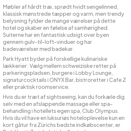
Møbler af hårdt træ, sprødt hvidt sengelinned,
klassisk mønstrede tæpper og varm, men trendy
belysning fylder de mange værelser på dette
hotel og skaber en følelse af samhørighed.
Suiterne har en fantastisk udsigt over byen
gennem gulv-til-loft-vinduer og har
badeværelser med badekar.
Park Hyatt byder på forskellige kulinariske
lækkerier: Vælg mellem schweiziske retter på
parkeringspladsen, burgere i Lobby Lounge,
signaturcocktails i ONYX Bar, bistroretter i Cafe Z
eller praktisk roomservice.
Hvis du er træt af sightseeing, kan du forkæle dig
selv med en afslappende massage eller spa-
behandling i hotellets egen spa, Club Olympus.
Hvis du vil have en luksuriøs hoteloplevelse kun en
kort gåtur fra Zürichs bedste indkøbscenter, er