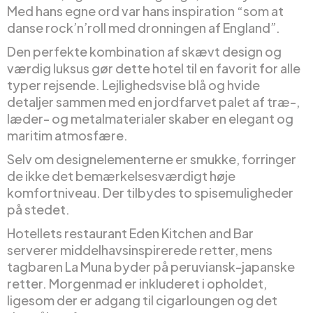
Med hans egne ord var hans inspiration “som at
danse rock’n’roll med dronningen af England”.
Den perfekte kombination af skævt design og
værdig luksus gør dette hotel til en favorit for alle
typer rejsende. Lejlighedsvise blå og hvide
detaljer sammen med en jordfarvet palet af træ-,
læder- og metalmaterialer skaber en elegant og
maritim atmosfære.
Selv om designelementerne er smukke, forringer
de ikke det bemærkelsesværdigt høje
komfortniveau. Der tilbydes to spisemuligheder
på stedet.
Hotellets restaurant Eden Kitchen and Bar
serverer middelhavsinspirerede retter, mens
tagbaren La Muna byder på peruviansk-japanske
retter. Morgenmad er inkluderet i opholdet,
ligesom der er adgang til cigarloungen og det