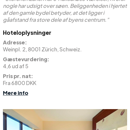
nogle har udsigt over søen. Beliggenheden i hjertet
af den gamle bydel betyder, at det ligger i
gåafstand fra store dele af byens centrum.”
Hoteloplysninger
Adresse:
Weinpl. 2, 8001 Zürich, Schweiz.
Gæstevurdering:
4,6 ud af 5
Pris pr. nat:
Fra 6800 DKK
Mere info