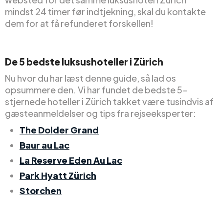
mindst 24 timer før indtjekning, skal du kontakte
dem for at få refunderet forskellen!
De 5 bedste luksushoteller i Zürich
Nu hvor du har læst denne guide, så lad os
opsummere den. Vi har fundet de bedste 5-
stjernede hoteller i Zürich takket være tusindvis af
gæsteanmeldelser og tips fra rejseeksperter:
The Dolder Grand
Baur au Lac
La Reserve Eden Au Lac
Park Hyatt Zürich
Storchen