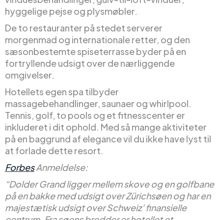
hyggelige pejse og plysmøbler.
De to restauranter på stedet serverer
morgenmad og internationale retter, og den
sæsonbestemte spiseterrasse byder på en
fortryllende udsigt over de nærliggende
omgivelser.
Hotellets egen spa tilbyder
massagebehandlinger, saunaer og whirlpool.
Tennis, golf, to pools og et fitnesscenter er
inkluderet i dit ophold. Med så mange aktiviteter
på en baggrund af elegance vil du ikke have lyst til
at forlade dette resort.
Forbes
Anmeldelse:
“Dolder Grand ligger mellem skove og en golfbane
på en bakke med udsigt over Zürichsøen og har en
majestætisk udsigt over Schweiz’ finansielle
centrum. Fra søens bredder er hotellet et