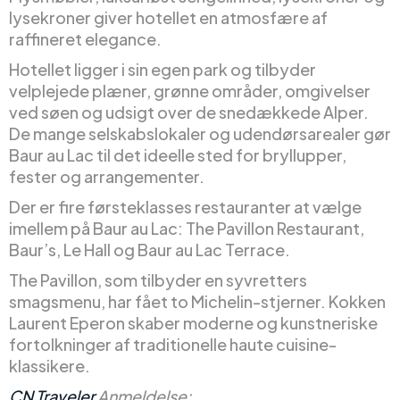
lysekroner giver hotellet en atmosfære af
raffineret elegance.
Hotellet ligger i sin egen park og tilbyder
velplejede plæner, grønne områder, omgivelser
ved søen og udsigt over de snedækkede Alper.
De mange selskabslokaler og udendørsarealer gør
Baur au Lac til det ideelle sted for bryllupper,
fester og arrangementer.
Der er fire førsteklasses restauranter at vælge
imellem på Baur au Lac: The Pavillon Restaurant,
Baur’s, Le Hall og Baur au Lac Terrace.
The Pavillon, som tilbyder en syvretters
smagsmenu, har fået to Michelin-stjerner. Kokken
Laurent Eperon skaber moderne og kunstneriske
fortolkninger af traditionelle haute cuisine-
klassikere.
CN Traveler
Anmeldelse: