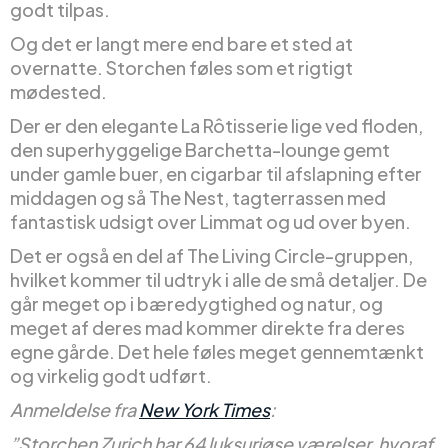
godt tilpas.
Og det er langt mere end bare et sted at
overnatte. Storchen føles som et rigtigt
mødested.
Der er den elegante La Rôtisserie lige ved floden,
den superhyggelige Barchetta-lounge gemt
under gamle buer, en cigarbar til afslapning efter
middagen og så The Nest, tagterrassen med
fantastisk udsigt over Limmat og ud over byen.
Det er også en del af The Living Circle-gruppen,
hvilket kommer til udtryk i alle de små detaljer. De
går meget op i bæredygtighed og natur, og
meget af deres mad kommer direkte fra deres
egne gårde. Det hele føles meget gennemtænkt
og virkelig godt udført.
Anmeldelse fra
New York Times
:
”Storchen Zurich har 64 luksuriøse værelser, hvoraf