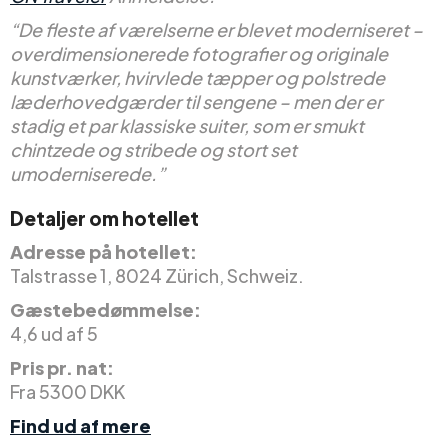
“De fleste af værelserne er blevet moderniseret –
overdimensionerede fotografier og originale
kunstværker, hvirvlede tæpper og polstrede
læderhovedgærder til sengene – men der er
stadig et par klassiske suiter, som er smukt
chintzede og stribede og stort set
umoderniserede.”
Detaljer om hotellet
Adresse på hotellet:
Talstrasse 1, 8024 Zürich, Schweiz.
Gæstebedømmelse:
4,6 ud af 5
Pris pr. nat:
Fra 5300 DKK
Find ud af mere