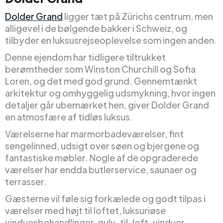
Dolder Grand
ligger tæt på Zürichs centrum, men
alligevel i de bølgende bakker i Schweiz, og
tilbyder en luksusrejseoplevelse som ingen anden.
Denne ejendom har tidligere tiltrukket
berømtheder som Winston Churchill og Sofia
Loren, og det med god grund. Gennemtænkt
arkitektur og omhyggelig udsmykning, hvor ingen
detaljer går ubemærket hen, giver Dolder Grand
en atmosfære af tidløs luksus.
Værelserne har marmorbadeværelser, fint
sengelinned, udsigt over søen og bjergene og
fantastiske møbler. Nogle af de opgraderede
værelser har endda butlerservice, saunaer og
terrasser.
Gæsterne vil føle sig forkælede og godt tilpas i
værelser med højt til loftet, luksuriøse
vinduesbehandlinger, gulv-til-loft-vinduer,