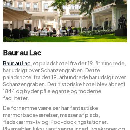
Baur au Lac
Baur au Lac
, et paladshotel fra det 19. århundrede,
har udsigt over Schanzengraben. Dette
paladshotel fra det 19. århundrede har udsigt over
Schanzengraben. Det historiske hotel blev åbnet i
1844 og byder på elegante og moderne
faciliteter.
De fornemme værelser har fantastiske
marmorbadeværelser, masser af plads,
fladskærms-tv og iPod-dockingstationer.
Plysmøbler, luksuriøst sengelinned, lysekroner og