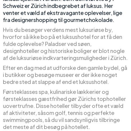
Schweiz er Zürich indbegrebet af luksus. Her
venter et væld af ekstravagante oplevelser, lige
fra designershopping til gourmetchokolade.
Hvis du besøger verdens mest luksuriøse by,
hvorfor så ikke bo på et luksushotel for at få den
fulde oplevelse? Paladser ved søen,
designhoteller og historiske boliger er blot nogle
af de luksuriøse indkvarteringsmuligheder i Zürich.
Efter en dag med at udforske den gamle bydel, gå
i butikker og besøge museer er der ikke noget
bedre sted at slappe af end et luksushotel.
Førsteklasses spa, kulinariske lækkerier og
førsteklasses gæstfrihed gør Zürichs tophoteller
uovertrufne. Disse hoteller tilbyder ofte et væld
af aktiviteter, såsom golf, tennis og perfekte
swimmingpools, så du vil sandsynligvis tilbringe
det meste af dit besøg på hotellet.