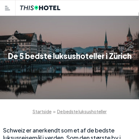
De 5 bedste luksushoteller i Zürich
Startside
»
De bedste luksushoteller
Schweiz er anerkendt som et af de bedste
luksusrejsemål i verden. Som den største by i