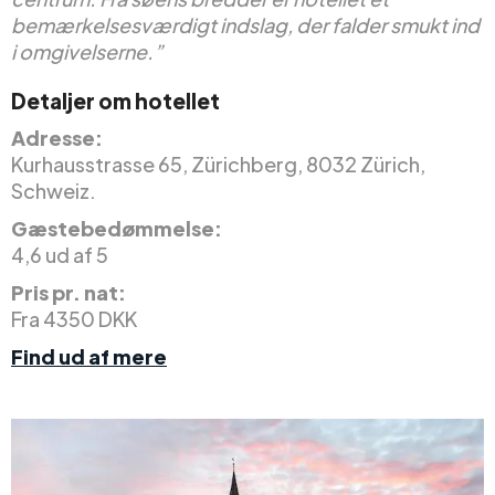
bemærkelsesværdigt indslag, der falder smukt ind
i omgivelserne.”
Detaljer om hotellet
Adresse:
Kurhausstrasse 65, Zürichberg, 8032 Zürich,
Schweiz.
Gæstebedømmelse:
4,6 ud af 5
Pris pr. nat:
Fra 4350 DKK
Find ud af mere