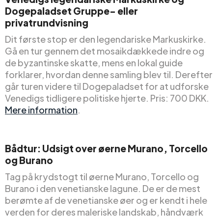
Dogepaladset Gruppe- eller
privatrundvisning
Dit første stop er den legendariske Markuskirke.
Gå en tur gennem det mosaikdækkede indre og
de byzantinske skatte, mens en lokal guide
forklarer, hvordan denne samling blev til. Derefter
går turen videre til Dogepaladset for at udforske
Venedigs tidligere politiske hjerte. Pris: 700 DKK.
Mere information
.
Bådtur: Udsigt over øerne Murano, Torcello
og Burano
Tag på krydstogt til øerne Murano, Torcello og
Burano i den venetianske lagune. De er de mest
berømte af de venetianske øer og er kendt i hele
verden for deres maleriske landskab, håndværk