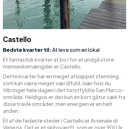
Castello
Bedste kvarter til:
At leve som en lokal
Et fantastisk kvarter at bo i for at undgå store
menneskemængder er Castello.
Dette kvarter har en meget afslappet stemning,
som kan være meget værdifuld, især hvis du
tilbringer hele dagen i det turistfyldte San Marco-
område. Heldigvis er det kun en kort gåtur væk fra
disse travle områder, men energien er en helt
anden.
Et af de fedeste steder i Castello er Arsenale di
Venezia. Det er et skibsværft, som er over 900 år