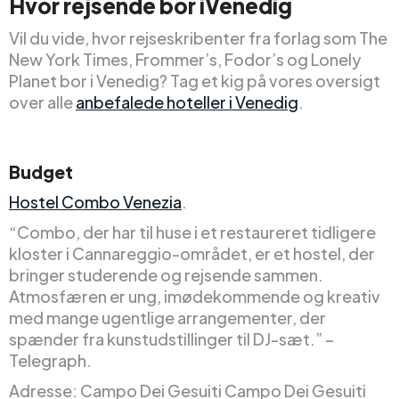
Hvor rejsende
bor i
Venedig
Vil du vide, hvor rejseskribenter fra forlag som The
New York Times, Frommer’s, Fodor’s og Lonely
Planet bor i Venedig? Tag et kig på vores oversigt
over alle
anbefalede hoteller i Venedig
.
Budget
Hostel Combo Venezia
.
“Combo, der har til huse i et restaureret tidligere
kloster i Cannareggio-området, er et hostel, der
bringer studerende og rejsende sammen.
Atmosfæren er ung, imødekommende og kreativ
med mange ugentlige arrangementer, der
spænder fra kunstudstillinger til DJ-sæt.” –
Telegraph.
Adresse: Campo Dei Gesuiti Campo Dei Gesuiti