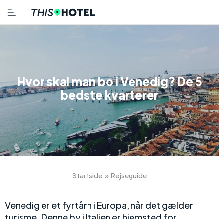
Hvor skal man bo i Venedig? De 5
bedste kvarterer
Startside
»
Rejseguide
Venedig er et fyrtårn i Europa, når det gælder
turisme. Denne by i Italien er hjemsted for