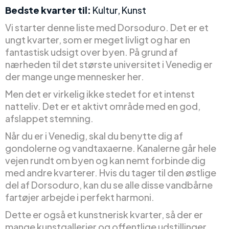
Bedste kvarter til:
Kultur, Kunst
Vi starter denne liste med Dorsoduro. Det er et
ungt kvarter, som er meget livligt og har en
fantastisk udsigt over byen. På grund af
nærheden til det største universitet i Venedig er
der mange unge mennesker her.
Men det er virkelig ikke stedet for et intenst
natteliv. Det er et aktivt område med en god,
afslappet stemning.
Når du er i Venedig, skal du benytte dig af
gondolerne og vandtaxaerne. Kanalerne går hele
vejen rundt om byen og kan nemt forbinde dig
med andre kvarterer. Hvis du tager til den østlige
del af Dorsoduro, kan du se alle disse vandbårne
fartøjer arbejde i perfekt harmoni.
Dette er også et kunstnerisk kvarter, så der er
mange kunstgallerier og offentlige udstillinger.