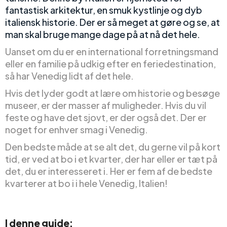
fantastisk arkitektur, en smuk kystlinje og dyb
italiensk historie. Der er så meget at gøre og se, at
man skal bruge mange dage på at nå det hele.
Uanset om du er en international forretningsmand
eller en familie på udkig efter en feriedestination,
så har Venedig lidt af det hele.
Hvis det lyder godt at lære om historie og besøge
museer, er der masser af muligheder. Hvis du vil
feste og have det sjovt, er der også det. Der er
noget for enhver smag i Venedig.
Den bedste måde at se alt det, du gerne vil på kort
tid, er ved at bo i et kvarter, der har eller er tæt på
det, du er interesseret i. Her er fem af de bedste
kvarterer at bo i i hele Venedig, Italien!
I denne guide: