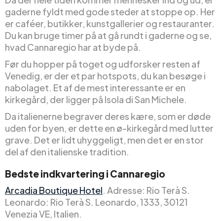
gaderne fyldt med gode steder at stoppe op. Her
er caféer, butikker, kunstgallerier og restauranter.
Du kan bruge timer på at gå rundt i gaderne og se,
hvad Cannaregio har at byde på.
Før du hopper på toget og udforsker resten af
Venedig, er der et par hotspots, du kan besøge i
nabolaget. Et af de mest interessante er en
kirkegård, der ligger på Isola di San Michele.
Da italienerne begraver deres kære, som er døde
uden for byen, er dette en ø-kirkegård med lutter
grave. Det er lidt uhyggeligt, men det er en stor
del af den italienske tradition.
Bedste indkvartering i Cannaregio
Arcadia Boutique Hotel
. Adresse: Rio Terà S.
Leonardo: Rio Terà S. Leonardo, 1333, 30121
Venezia VE, Italien.