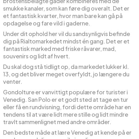
brostensbelagte gader kombineres med de
smukke kanaler, som kan føre dig overalt. Det er
et fantastisk kvarter, hvor man bare kan gå på
opdagelse og fare vild i gaderne.
Under dit ophold her vil du sandsynligvis befinde
dig på Rialtomarkedet mindst én gang. Det er et
fantastisk marked med friske råvarer, mad,
souvenirs og lidt af hvert.
Du skal dog stå tidligt op, da markedet lukker kl.
13, og det bliver meget overfyldt, jo længere du
venter.
Gondolture er vanvittigt populære for turister i
Venedig. San Polo er et godt sted at tage en tur
eller få en rundvisning, fordi dette område har en
tendens til at være lidt mere stille og lidt mindre
travlt sammenlignet med andre områder.
Den bedste måde at lære Venedig at kende på er