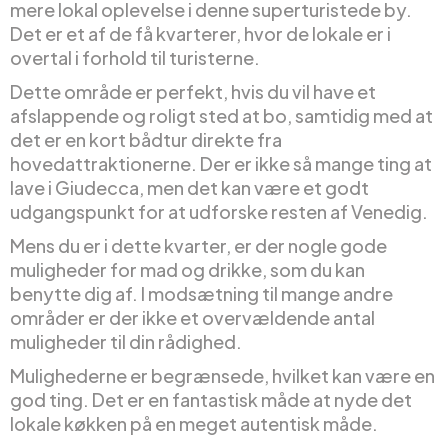
mere lokal oplevelse i denne superturistede by.
Det er et af de få kvarterer, hvor de lokale er i
overtal i forhold til turisterne.
Dette område er perfekt, hvis du vil have et
afslappende og roligt sted at bo, samtidig med at
det er en kort bådtur direkte fra
hovedattraktionerne. Der er ikke så mange ting at
lave i Giudecca, men det kan være et godt
udgangspunkt for at udforske resten af Venedig.
Mens du er i dette kvarter, er der nogle gode
muligheder for mad og drikke, som du kan
benytte dig af. I modsætning til mange andre
områder er der ikke et overvældende antal
muligheder til din rådighed.
Mulighederne er begrænsede, hvilket kan være en
god ting. Det er en fantastisk måde at nyde det
lokale køkken på en meget autentisk måde.