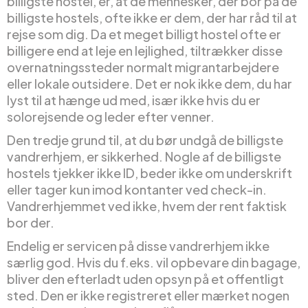
billigste hostel, er, at de mennesker, der bor på de
billigste hostels, ofte ikke er dem, der har råd til at
rejse som dig. Da et meget billigt hostel ofte er
billigere end at leje en lejlighed, tiltrækker disse
overnatningssteder normalt migrantarbejdere
eller lokale outsidere. Det er nok ikke dem, du har
lyst til at hænge ud med, især ikke hvis du er
solorejsende og leder efter venner.
Den tredje grund til, at du bør undgå de billigste
vandrerhjem, er sikkerhed. Nogle af de billigste
hostels tjekker ikke ID, beder ikke om underskrift
eller tager kun imod kontanter ved check-in.
Vandrerhjemmet ved ikke, hvem der rent faktisk
bor der.
Endelig er servicen på disse vandrerhjem ikke
særlig god. Hvis du f.eks. vil opbevare din bagage,
bliver den efterladt uden opsyn på et offentligt
sted. Den er ikke registreret eller mærket nogen