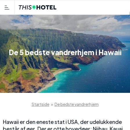
De 5 bedste vandrerhjem i Hawaii
Startside
»
De bedste vandrerhjem
Hawaii er den eneste stat i USA, der udelukkende
består af øer. Der er otte hovedøer: Niihau, Kauai,