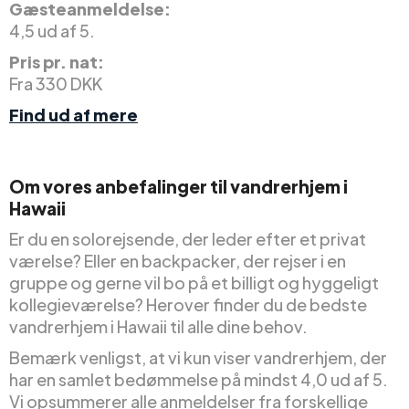
Gæsteanmeldelse:
4,5 ud af 5.
Pris pr. nat:
Fra 330 DKK
Find ud af mere
Om vores anbefalinger til vandrerhjem i
Hawaii
Er du en solorejsende, der leder efter et privat
værelse? Eller en backpacker, der rejser i en
gruppe og gerne vil bo på et billigt og hyggeligt
kollegieværelse? Herover finder du de bedste
vandrerhjem i Hawaii til alle dine behov.
Bemærk venligst, at vi kun viser vandrerhjem, der
har en samlet bedømmelse på mindst 4,0 ud af 5.
Vi opsummerer alle anmeldelser fra forskellige