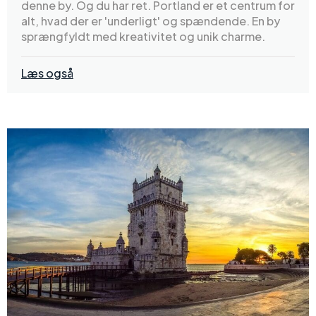
denne by. Og du har ret. Portland er et centrum for
alt, hvad der er 'underligt' og spændende. En by
sprængfyldt med kreativitet og unik charme.
Læs også