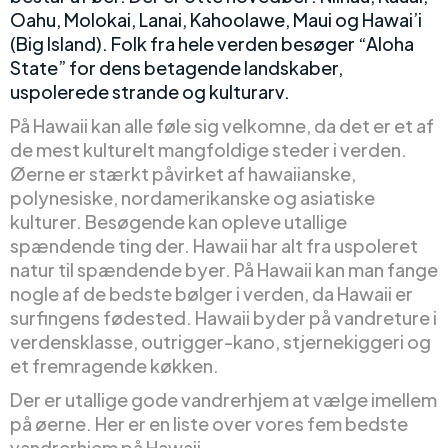
Oahu, Molokai, Lanai, Kahoolawe, Maui og Hawai’i
(Big Island). Folk fra hele verden besøger “Aloha
State” for dens betagende landskaber,
uspolerede strande og kulturarv.
På Hawaii kan alle føle sig velkomne, da det er et af
de mest kulturelt mangfoldige steder i verden.
Øerne er stærkt påvirket af hawaiianske,
polynesiske, nordamerikanske og asiatiske
kulturer. Besøgende kan opleve utallige
spændende ting der. Hawaii har alt fra uspoleret
natur til spændende byer. På Hawaii kan man fange
nogle af de bedste bølger i verden, da Hawaii er
surfingens fødested. Hawaii byder på vandreture i
verdensklasse, outrigger-kano, stjernekiggeri og
et fremragende køkken.
Der er utallige gode vandrerhjem at vælge imellem
på øerne. Her er en liste over vores fem bedste
vandrerhjem på Hawaii.