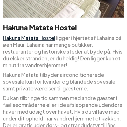
Hakuna Matata Hostel
Hakuna Matata Hostel
ligger i hjertet af Lahaina på
øen Maui. Lahaina har mange butikker,
restauranter og historiske steder at byde på. Hvis
du elsker stranden, er du heldig! Den ligger kun et
minut fra vandrerhjemmet!
Hakuna Matata tilbyder airconditionerede
sovesale kun for kvinder og blandede sovesale
samt private værelser til gæsterne.
Du kan tilbringe tid sammen med andre gæster i
fællesområderne eller i de afslappende udendørs
haver med udsigt over havet. Hvis du vil lave mad
under dit ophold, har vandrerhjemmet et køkken.
Der er gratis udendørs- og strandudstyr til låns,