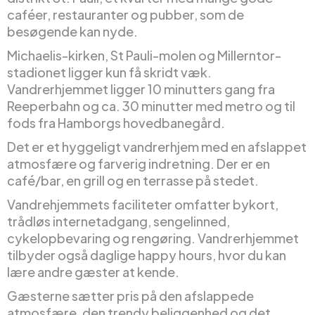
caféer, restauranter og pubber, som de
besøgende kan nyde.
Michaelis-kirken, St Pauli-molen og Millerntor-
stadionet ligger kun få skridt væk.
Vandrerhjemmet ligger 10 minutters gang fra
Reeperbahn og ca. 30 minutter med metro og til
fods fra Hamborgs hovedbanegård.
Det er et hyggeligt vandrerhjem med en afslappet
atmosfære og farverig indretning. Der er en
café/bar, en grill og en terrasse på stedet.
Vandrehjemmets faciliteter omfatter bykort,
trådløs internetadgang, sengelinned,
cykelopbevaring og rengøring. Vandrerhjemmet
tilbyder også daglige happy hours, hvor du kan
lære andre gæster at kende.
Gæsterne sætter pris på den afslappede
atmosfære, den trendy beliggenhed og det