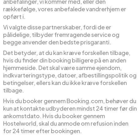
anbefalinger, vi kommer med, eller den
rækkefølge, vores anbefalede vandrerhjem er
opført i.
Vi valgte disse partnerskaber, fordi de er
pålidelige, tilbyder fremragende service og
begge anvender den bedste prisgaranti.
Det betyder, at du kan kræve forskellen tilbage,
hvis du finder din booking billigere på en anden
hjemmeside. Det skal være samme ejendom,
indkvarteringstype, datoer, afbestillingspolitik og
betingelser, ellers kan du ikke kræve forskellen
tilbage.
Hvis du booker gennem Booking.com, behøver du
kun at kontakte udbyderen mindst 24 timer før din
ankomstdato. Hvis du booker gennem
Hostelworld, skal du anmode om refusion inden
for 24 timer efter bookingen.