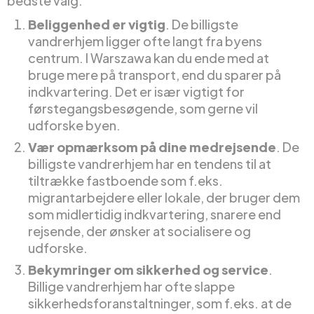
bedste valg:
Beliggenhed er vigtig
. De billigste
vandrerhjem ligger ofte langt fra byens
centrum. I Warszawa kan du ende med at
bruge mere på transport, end du sparer på
indkvartering. Det er især vigtigt for
førstegangsbesøgende, som gerne vil
udforske byen.
Vær opmærksom på dine medrejsende
. De
billigste vandrerhjem har en tendens til at
tiltrække fastboende som f.eks.
migrantarbejdere eller lokale, der bruger dem
som midlertidig indkvartering, snarere end
rejsende, der ønsker at socialisere og
udforske.
Bekymringer om sikkerhed og service
.
Billige vandrerhjem har ofte slappe
sikkerhedsforanstaltninger, som f.eks. at de