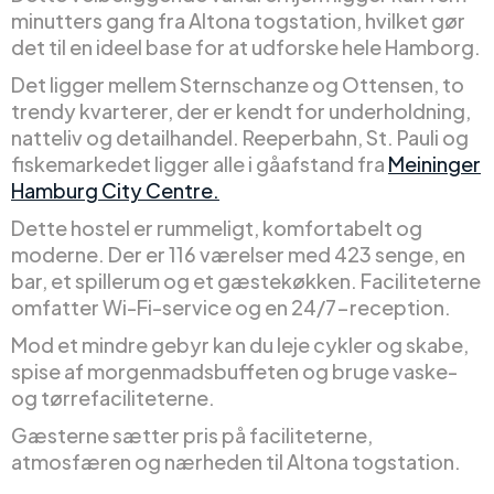
minutters gang fra Altona togstation, hvilket gør
det til en ideel base for at udforske hele Hamborg.
Det ligger mellem Sternschanze og Ottensen, to
trendy kvarterer, der er kendt for underholdning,
natteliv og detailhandel. Reeperbahn, St. Pauli og
fiskemarkedet ligger alle i gåafstand fra
Meininger
Hamburg City Centre.
Dette hostel er rummeligt, komfortabelt og
moderne. Der er 116 værelser med 423 senge, en
bar, et spillerum og et gæstekøkken. Faciliteterne
omfatter Wi-Fi-service og en 24/7-reception.
Mod et mindre gebyr kan du leje cykler og skabe,
spise af morgenmadsbuffeten og bruge vaske-
og tørrefaciliteterne.
Gæsterne sætter pris på faciliteterne,
atmosfæren og nærheden til Altona togstation.