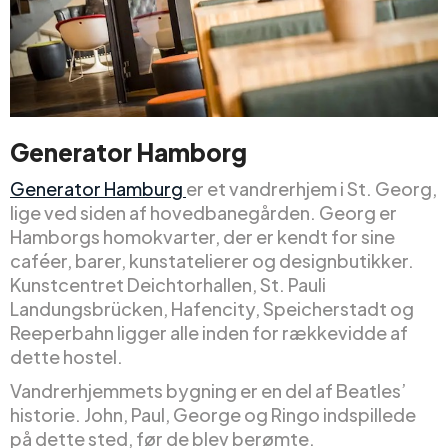
Generator Hamborg
Generator Hamburg
er et vandrerhjem i St. Georg,
lige ved siden af hovedbanegården. Georg er
Hamborgs homokvarter, der er kendt for sine
caféer, barer, kunstatelierer og designbutikker.
Kunstcentret Deichtorhallen, St. Pauli
Landungsbrücken, Hafencity, Speicherstadt og
Reeperbahn ligger alle inden for rækkevidde af
dette hostel.
Vandrerhjemmets bygning er en del af Beatles’
historie. John, Paul, George og Ringo indspillede
på dette sted, før de blev berømte.