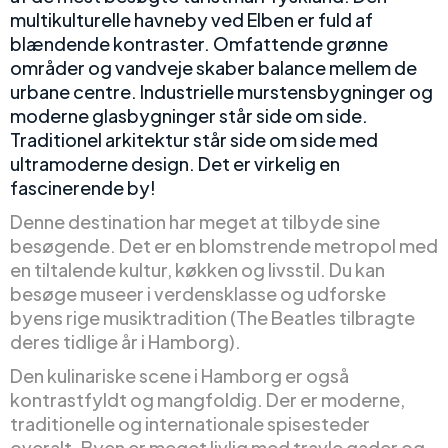
multikulturelle havneby ved Elben er fuld af
blændende kontraster. Omfattende grønne
områder og vandveje skaber balance mellem de
urbane centre. Industrielle murstensbygninger og
moderne glasbygninger står side om side.
Traditionel arkitektur står side om side med
ultramoderne design. Det er virkelig en
fascinerende by!
Denne destination har meget at tilbyde sine
besøgende. Det er en blomstrende metropol med
en tiltalende kultur, køkken og livsstil. Du kan
besøge museer i verdensklasse og udforske
byens rige musiktradition (The Beatles tilbragte
deres tidlige år i Hamborg).
Den kulinariske scene i Hamborg er også
kontrastfyldt og mangfoldig. Der er moderne,
traditionelle og internationale spisesteder
overalt. Byen er meget livlig med travle gader og