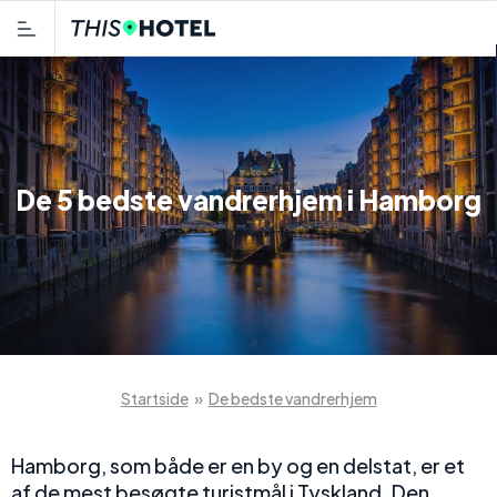
De 5 bedste vandrerhjem i Hamborg
Startside
»
De bedste vandrerhjem
Hamborg, som både er en by og en delstat, er et
af de mest besøgte turistmål i Tyskland. Den