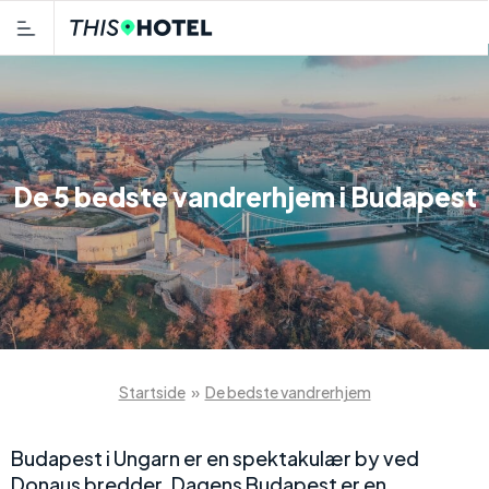
De 5 bedste vandrerhjem i Budapest
Startside
»
De bedste vandrerhjem
Budapest i Ungarn er en spektakulær by ved
Donaus bredder. Dagens Budapest er en