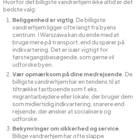
Hvorfor det billigste vandrerhjem ikke altid er det
bedste valg:
Beliggenhed er vigtig
. De billigste
vandrerhjem ligger ofte langt fra byens
centrum. I Warszawa kan du ende med at
bruge mere på transport, end du sparer på
indkvartering. Det er især vigtigt for
førstegangsbesøgende, som gerne vil
udforske byen.
Vær opmærksom på dine medrejsende
. De
billigste vandrerhjem har en tendens til at
tiltrække fastboende som f.eks.
migrantarbejdere eller lokale, der bruger dem
som midlertidig indkvartering, snarere end
rejsende, der ønsker at socialisere og
udforske.
Bekymringer om sikkerhed og service
.
Billige vandrerhjem har ofte slappe