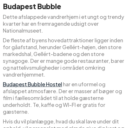
Budapest Bubble
Dette afslappede vandrerhjem i et ungt og trendy
kvarter har en fremragende udsigt over
Nationalmuseet.
De fleste af byens hovedattraktioner ligger inden
for gåafstand, herunder Gellért-højen, den store
markedshal, Gellért-badene og den store
synagoge. Der er mange gode restauranter, barer
og nattelivsmuligheder i området omkring
vandrerhjemmet.
Budapest Bubble Hostel
har en uformel og
afslappet atmosfære. Der er masser af bøger og
film i fællesområdet til at holde gæsterne
underholdt. Te, kaffe og WI-FI er gratis for
gæsterne.
Hvis du vil planlægge, hvad du skal lave under dit