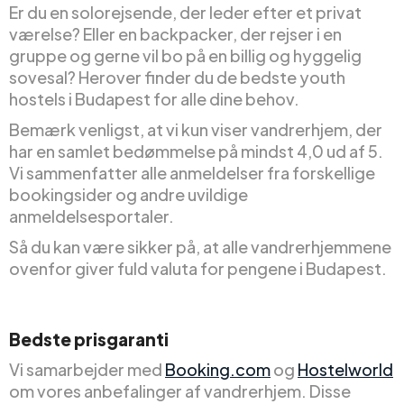
Er du en solorejsende, der leder efter et privat
værelse? Eller en backpacker, der rejser i en
gruppe og gerne vil bo på en billig og hyggelig
sovesal? Herover finder du de bedste youth
hostels i Budapest for alle dine behov.
Bemærk venligst, at vi kun viser vandrerhjem, der
har en samlet bedømmelse på mindst 4,0 ud af 5.
Vi sammenfatter alle anmeldelser fra forskellige
bookingsider og andre uvildige
anmeldelsesportaler.
Så du kan være sikker på, at alle vandrerhjemmene
ovenfor giver fuld valuta for pengene i Budapest.
Bedste prisgaranti
Vi samarbejder med
Booking.com
og
Hostelworld
om vores anbefalinger af vandrerhjem. Disse