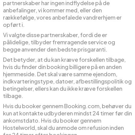
partnerskaber har ingen indflydelse på de
anbefalinger, vi kommer med, eller den
rækkefølge, vores anbefalede vandrerhjem er
opført i.
Vi valgte disse partnerskaber, fordi de er
pålidelige, tilbyder fremragende service og
begge anvender den bedste prisgaranti.
Det betyder, at du kan kræve forskellen tilbage,
hvis du finder din booking billigere på en anden
hjemmeside. Det skal være samme ejendom,
indkvarteringstype, datoer, afbestillingspolitik og
betingelser, ellers kan du ikke kræve forskellen
tilbage.
Hvis du booker gennem Booking.com, behøver du
kun at kontakte udbyderen mindst 24 timer før din
ankomstdato. Hvis du booker gennem
Hostelworld, skal du anmode om refusion inden
for 24 timer efter bookingen.