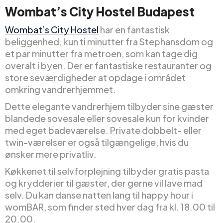
Wombat’s City Hostel Budapest
Wombat’s City Hostel
har en fantastisk
beliggenhed, kun ti minutter fra Stephansdom og
et par minutter fra metroen, som kan tage dig
overalt i byen. Der er fantastiske restauranter og
store seværdigheder at opdage i området
omkring vandrerhjemmet.
Dette elegante vandrerhjem tilbyder sine gæster
blandede sovesale eller sovesale kun for kvinder
med eget badeværelse. Private dobbelt- eller
twin-værelser er også tilgængelige, hvis du
ønsker mere privatliv.
Køkkenet til selvforplejning tilbyder gratis pasta
og krydderier til gæster, der gerne vil lave mad
selv. Du kan danse natten lang til happy hour i
womBAR, som finder sted hver dag fra kl. 18.00 til
20.00.