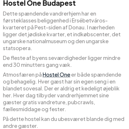
Hostel One Budapest
Dette spændende vandrerhjem har en
førsteklasses beliggenhed i Ersébetváros-
kvarteret på Pest-siden af Donau. I nærheden
ligger det jødiske kvarter, et indkøbscenter, det
ungarske nationalmuseum og den ungarske
statsopera.
De fleste af byens seværdigheder ligger mindre
end 30 minutters gang væk.
Atmosfæren på
Hostel One
er både spændende
og behagelig. Hver gæst har sin egen seng i en
blandet sovesal. Der er aldrig et kedeligt øjeblik
her. Hver dag tilbyder vandrerhjemmet sine
gæster gratis vandreture, pubcrawls,
fællesmiddage og fester.
På dette hostel kan du ubesværet blande dig med
andre gæster.