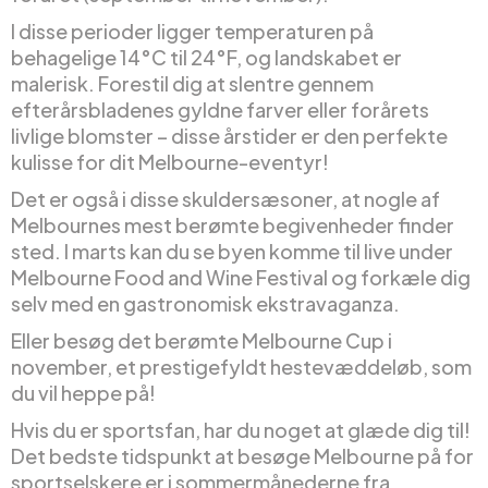
I disse perioder ligger temperaturen på
behagelige 14°C til 24°F, og landskabet er
malerisk. Forestil dig at slentre gennem
efterårsbladenes gyldne farver eller forårets
livlige blomster – disse årstider er den perfekte
kulisse for dit Melbourne-eventyr!
Det er også i disse skuldersæsoner, at nogle af
Melbournes mest berømte begivenheder finder
sted. I marts kan du se byen komme til live under
Melbourne Food and Wine Festival og forkæle dig
selv med en gastronomisk ekstravaganza.
Eller besøg det berømte Melbourne Cup i
november, et prestigefyldt hestevæddeløb, som
du vil heppe på!
Hvis du er sportsfan, har du noget at glæde dig til!
Det bedste tidspunkt at besøge Melbourne på for
sportselskere er i sommermånederne fra