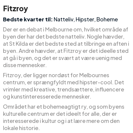
Fitzroy
Bedste kvarter til:
Natteliv, Hipster, Boheme
Der er en debat i Melbourne om, hvilket område af
byen der har det bedste natteliv. Nogle hævder,
at St Kilda er det bedste sted at tilbringe en aften i
byen. Andre hævder, at Fitzroy er det ideelle sted
at gå i byen, og det er svært at være uenig med
disse mennesker.
Fitzroy, der ligger nordøst for Melbournes
centrum, er sprængfyldt med hipster-cool. Det
vrimler med kreative, trendsættere, influencere
og kunstinteresserede mennesker.
Området har et bohemeagtigt ry, og som byens
kulturelle centrum er det ideelt for alle, der er
interesserede i kultur og i at lære mere om den
lokale historie.