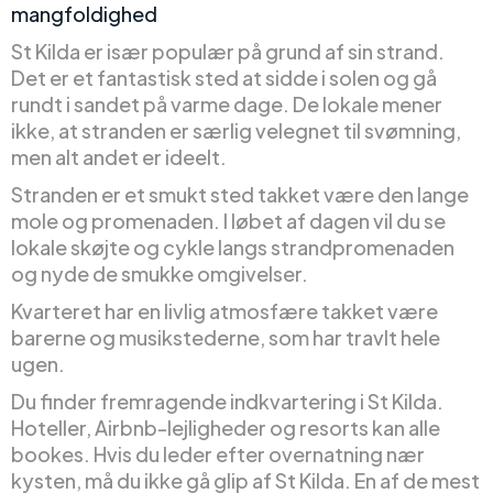
mangfoldighed
St Kilda er især populær på grund af sin strand.
Det er et fantastisk sted at sidde i solen og gå
rundt i sandet på varme dage. De lokale mener
ikke, at stranden er særlig velegnet til svømning,
men alt andet er ideelt.
Stranden er et smukt sted takket være den lange
mole og promenaden. I løbet af dagen vil du se
lokale skøjte og cykle langs strandpromenaden
og nyde de smukke omgivelser.
Kvarteret har en livlig atmosfære takket være
barerne og musikstederne, som har travlt hele
ugen.
Du finder fremragende indkvartering i St Kilda.
Hoteller, Airbnb-lejligheder og resorts kan alle
bookes. Hvis du leder efter overnatning nær
kysten, må du ikke gå glip af St Kilda. En af de mest