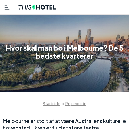
Hvor skal man bo i Melbourne? De 5
bedste kvarterer
Startside
»
Rejseguide
Melbourne er stolt af at være Australiens kulturelle
hovedstad. Byen er fuld af store teatre,