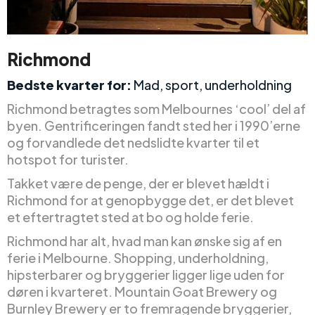
Richmond
Bedste kvarter for:
Mad, sport, underholdning
Richmond betragtes som Melbournes ‘cool’ del af
byen. Gentrificeringen fandt sted her i 1990’erne
og forvandlede det nedslidte kvarter til et
hotspot for turister.
Takket være de penge, der er blevet hældt i
Richmond for at genopbygge det, er det blevet
et eftertragtet sted at bo og holde ferie.
Richmond har alt, hvad man kan ønske sig af en
ferie i Melbourne. Shopping, underholdning,
hipsterbarer og bryggerier ligger lige uden for
døren i kvarteret. Mountain Goat Brewery og
Burnley Brewery er to fremragende bryggerier,