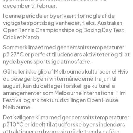
december til februar.
I denne periode er byen vært for nogle af de
vigtigste sportsbegivenheder, f.eks. Australian
Open Tennis Championships og Boxing Day Test
Cricket Match.
Sommerklimaet med gennemsnitstemperaturer
på 27°C er perfekt til udendørs aktiviteter og til at
nyde byens sportslige atmosfære.
Gå heller ikke glip af Melbournes kulturscene! Hvis
du besøger byen i vintermånederne fra juni til
august, kan du deltage i forskellige kulturelle
arrangementer som Melbourne International Film
Festival og arkitekturudstillingen Open House
Melbourne.
Det køligere klima med gennemsnitstemperaturer
på 10°C er ideelt til at udforske byens indendørs
attraktioner og hygge sig på de trendy caféer.