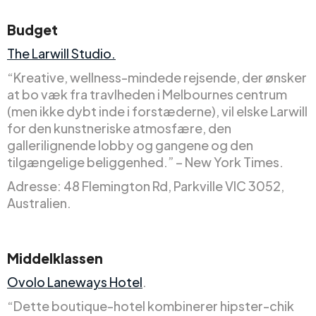
Budget
The Larwill Studio.
“Kreative, wellness-mindede rejsende, der ønsker
at bo væk fra travlheden i Melbournes centrum
(men ikke dybt inde i forstæderne), vil elske Larwill
for den kunstneriske atmosfære, den
gallerilignende lobby og gangene og den
tilgængelige beliggenhed.” – New York Times.
Adresse: 48 Flemington Rd, Parkville VIC 3052,
Australien.
Middelklassen
Ovolo Laneways Hotel
.
“Dette boutique-hotel kombinerer hipster-chik