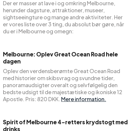
Der er masser at lave i og omkring Melbourne,
herunder dagsture, attraktioner, museer,
sightseeingture og mange andre aktiviteter. Her
er vores liste over 3 ting, du absolut bør gøre, når
du er i Melbourne og omegn:
Melbourne: Oplev Great Ocean Road hele
dagen
Oplev den verdensberømte Great Ocean Road
med historier om skibsvrag og svundne tider,
panoramaudsigter overalt og selvfølgelig den
bedste udsigt til de majestætiske og ikoniske 12
Apostle. Pris: 820 DKK.
Mere information.
Spirit of Melbourne 4-retters krydstogt med
drinks