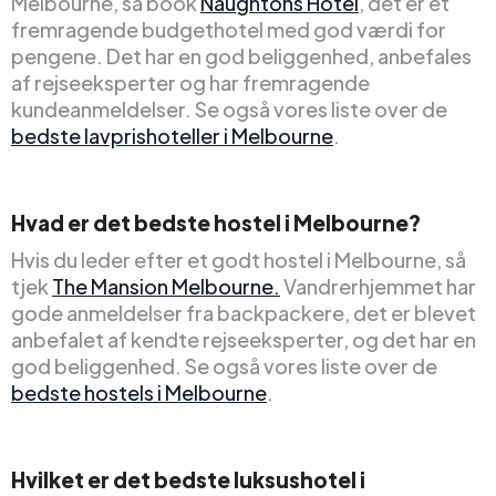
Melbourne, så book
Naughtons Hotel
, det er et
fremragende budgethotel med god værdi for
pengene. Det har en god beliggenhed, anbefales
af rejseeksperter og har fremragende
kundeanmeldelser. Se også vores liste over de
bedste lavprishoteller i Melbourne
.
Hvad er det bedste hostel i Melbourne?
Hvis du leder efter et godt hostel i Melbourne, så
tjek
The Mansion Melbourne.
Vandrerhjemmet har
gode anmeldelser fra backpackere, det er blevet
anbefalet af kendte rejseeksperter, og det har en
god beliggenhed. Se også vores liste over de
bedste hostels i Melbourne
.
Hvilket er det bedste luksushotel i