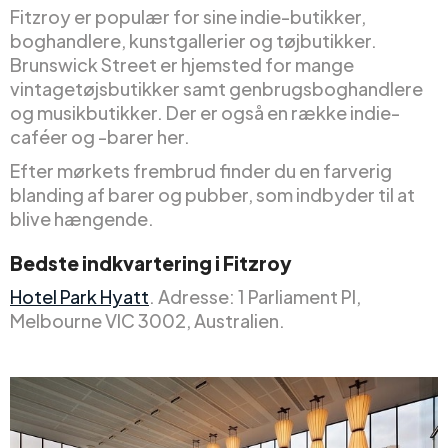
Fitzroy er populær for sine indie-butikker,
boghandlere, kunstgallerier og tøjbutikker.
Brunswick Street er hjemsted for mange
vintagetøjsbutikker samt genbrugsboghandlere
og musikbutikker. Der er også en række indie-
caféer og -barer her.
Efter mørkets frembrud finder du en farverig
blanding af barer og pubber, som indbyder til at
blive hængende.
Bedste indkvartering i Fitzroy
Hotel Park Hyatt
. Adresse: 1 Parliament Pl,
Melbourne VIC 3002, Australien.