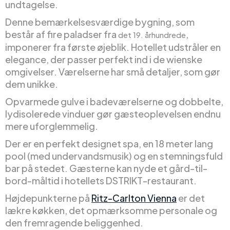
undtagelse.
Denne bemærkelsesværdige bygning, som
består af fire paladser fra
,
det 19. århundrede
imponerer fra første øjeblik. Hotellet udstråler en
elegance, der passer perfekt ind i de wienske
omgivelser. Værelserne har små detaljer, som gør
dem unikke.
Opvarmede gulve i badeværelserne og dobbelte,
lydisolerede vinduer gør gæsteoplevelsen endnu
mere uforglemmelig.
Der er en perfekt designet spa, en 18 meter lang
pool (med undervandsmusik) og en stemningsfuld
bar på stedet. Gæsterne kan nyde et gård-til-
bord-måltid i hotellets DSTRIKT-restaurant.
Højdepunkterne på
Ritz-Carlton Vienna
er det
lækre køkken, det opmærksomme personale og
den fremragende beliggenhed.