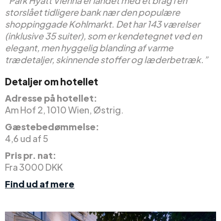
“Park Hyatt Vienna er landet med et brag i en
storslået tidligere bank nær den populære
shoppinggade Kohlmarkt. Det har 143 værelser
(inklusive 35 suiter), som er kendetegnet ved en
elegant, men hyggelig blanding af varme
trædetaljer, skinnende stoffer og læderbetræk.”
Detaljer om hotellet
Adresse på hotellet:
Am Hof 2, 1010 Wien, Østrig.
Gæstebedømmelse:
4,6 ud af 5
Pris pr. nat:
Fra 3000 DKK
Find ud af mere