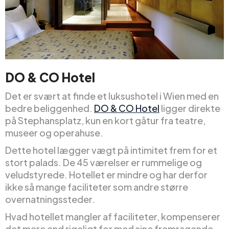
DO & CO Hotel
Det er svært at finde et luksushotel i Wien med en
bedre beliggenhed.
DO & CO Hotel
ligger direkte
på Stephansplatz, kun en kort gåtur fra teatre,
museer og operahuse.
Dette hotel lægger vægt på intimitet frem for et
stort palads. De 45 værelser er rummelige og
veludstyrede. Hotellet er mindre og har derfor
ikke så mange faciliteter som andre større
overnatningssteder.
Hvad hotellet mangler af faciliteter, kompenserer
det mere end rigeligt for med sine fremragende