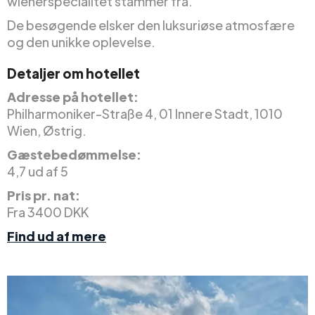
wienerspecialitet stammer fra.
De besøgende elsker den luksuriøse atmosfære
og den unikke oplevelse.
Detaljer om hotellet
Adresse på hotellet:
Philharmoniker-Straße 4, 01 Innere Stadt, 1010
Wien, Østrig.
Gæstebedømmelse:
4,7 ud af 5
Pris pr. nat:
Fra 3400 DKK
Find ud af mere