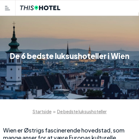
De 6 bedste luksushoteller i Wien
Startside
»
De bedste luksushoteller
Wien er Østrigs fascinerende hovedstad, som
mange anser for at være Europas kulturelle