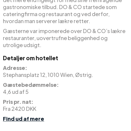
gastronomiske tilbud. DO & CO startede som
cateringfirma og restaurant og ved derfor,
hvordan man serverer lækre retter.
Gæsterne var imponerede over DO & CO’s lækre
restauranter, uovertrufne beliggenhed og
utrolige udsigt.
Detaljer om hotellet
Adresse:
Stephansplatz 12, 1010 Wien, Østrig.
Gæstebedømmelse:
4,6 ud af 5
Pris pr. nat:
Fra 2420 DKK
Find ud af mere