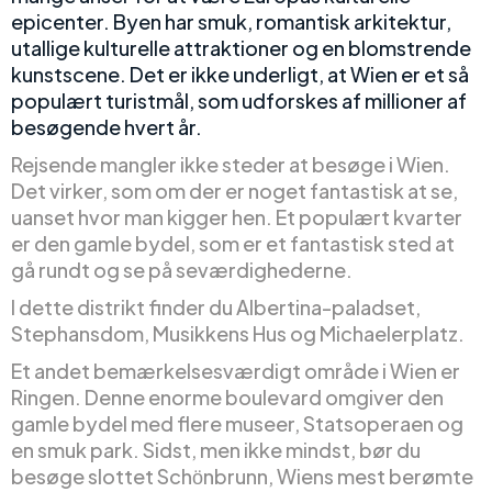
epicenter. Byen har smuk, romantisk arkitektur,
utallige kulturelle attraktioner og en blomstrende
kunstscene. Det er ikke underligt, at Wien er et så
populært turistmål, som udforskes af millioner af
besøgende hvert år.
Rejsende mangler ikke steder at besøge i Wien.
Det virker, som om der er noget fantastisk at se,
uanset hvor man kigger hen. Et populært kvarter
er den gamle bydel, som er et fantastisk sted at
gå rundt og se på seværdighederne.
I dette distrikt finder du Albertina-paladset,
Stephansdom, Musikkens Hus og Michaelerplatz.
Et andet bemærkelsesværdigt område i Wien er
Ringen. Denne enorme boulevard omgiver den
gamle bydel med flere museer, Statsoperaen og
en smuk park. Sidst, men ikke mindst, bør du
besøge slottet Schӧnbrunn, Wiens mest berømte