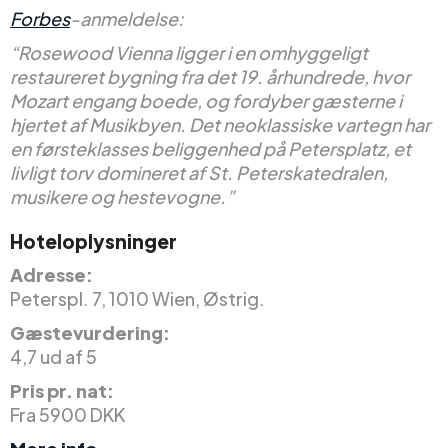
Forbes
-anmeldelse:
“Rosewood Vienna ligger i en omhyggeligt
restaureret bygning fra det 19. århundrede, hvor
Mozart engang boede, og fordyber gæsterne i
hjertet af Musikbyen. Det neoklassiske vartegn har
en førsteklasses beliggenhed på Petersplatz, et
livligt torv domineret af St. Peterskatedralen,
musikere og hestevogne.”
Hoteloplysninger
Adresse:
Peterspl. 7, 1010 Wien, Østrig.
Gæstevurdering:
4,7 ud af 5
Pris pr. nat:
Fra 5900 DKK