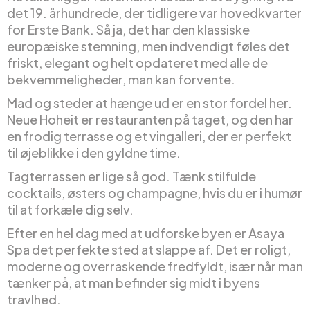
det 19. århundrede, der tidligere var hovedkvarter
for Erste Bank. Så ja, det har den klassiske
europæiske stemning, men indvendigt føles det
friskt, elegant og helt opdateret med alle de
bekvemmeligheder, man kan forvente.
Mad og steder at hænge ud er en stor fordel her.
Neue Hoheit er restauranten på taget, og den har
en frodig terrasse og et vingalleri, der er perfekt
til øjeblikke i den gyldne time.
Tagterrassen er lige så god. Tænk stilfulde
cocktails, østers og champagne, hvis du er i humør
til at forkæle dig selv.
Efter en hel dag med at udforske byen er Asaya
Spa det perfekte sted at slappe af. Det er roligt,
moderne og overraskende fredfyldt, især når man
tænker på, at man befinder sig midt i byens
travlhed.