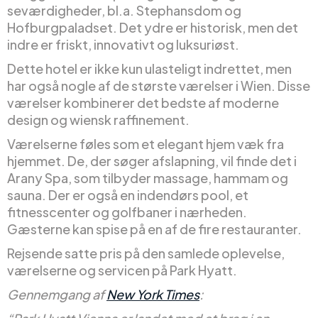
seværdigheder, bl.a. Stephansdom og
Hofburgpaladset. Det ydre er historisk, men det
indre er friskt, innovativt og luksuriøst.
Dette hotel er ikke kun ulasteligt indrettet, men
har også nogle af de største værelser i Wien. Disse
værelser kombinerer det bedste af moderne
design og wiensk raffinement.
Værelserne føles som et elegant hjem væk fra
hjemmet. De, der søger afslapning, vil finde det i
Arany Spa, som tilbyder massage, hammam og
sauna. Der er også en indendørs pool, et
fitnesscenter og golfbaner i nærheden.
Gæsterne kan spise på en af de fire restauranter.
Rejsende satte pris på den samlede oplevelse,
værelserne og servicen på Park Hyatt.
Gennemgang af
New York Times
: