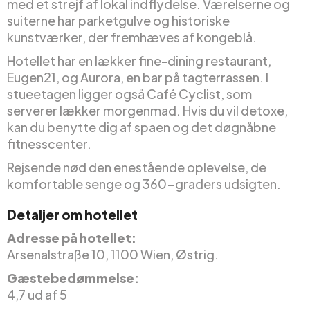
med et strejf af lokal indflydelse. Værelserne og
suiterne har parketgulve og historiske
kunstværker, der fremhæves af kongeblå.
Hotellet har en lækker fine-dining restaurant,
Eugen21, og Aurora, en bar på tagterrassen. I
stueetagen ligger også Café Cyclist, som
serverer lækker morgenmad. Hvis du vil detoxe,
kan du benytte dig af spaen og det døgnåbne
fitnesscenter.
Rejsende nød den enestående oplevelse, de
komfortable senge og 360-graders udsigten.
Detaljer om hotellet
Adresse på hotellet:
Arsenalstraße 10, 1100 Wien, Østrig.
Gæstebedømmelse:
4,7 ud af 5