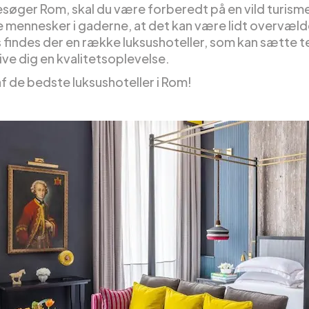
esøger Rom, skal du være forberedt på en vild turisme
 mennesker i gaderne, at det kan være lidt overvæl
s findes der en række luksushoteller, som kan sætte
ive dig en kvalitetsoplevelse.
af de bedste luksushoteller i Rom!