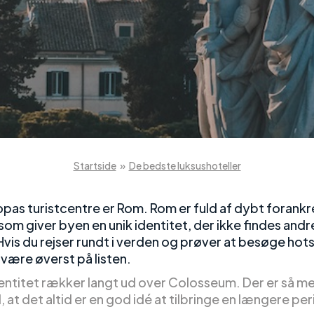
Startside
»
De bedste luksushoteller
opas turistcentre er Rom. Rom er fuld af dybt forankr
 som giver byen en unik identitet, der ikke findes andr
Hvis du rejser rundt i verden og prøver at besøge hot
 være øverst på listen.
entitet rækker langt ud over Colosseum. Der er så m
 at det altid er en god idé at tilbringe en længere per