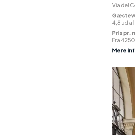
Via del C
Gæstevu
4,8 ud af
Pris pr. 
Fra 4250
Mere in