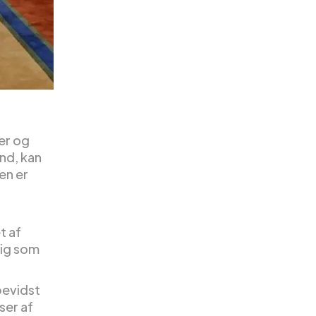
ver og
ind, kan
en er
t af
dig som
bevidst
ser af