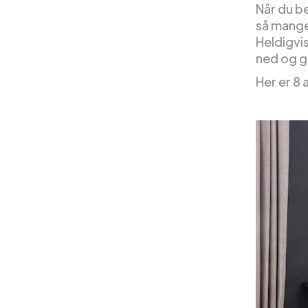
Når du b
så mange
Heldigvi
ned og g
Her er 8 