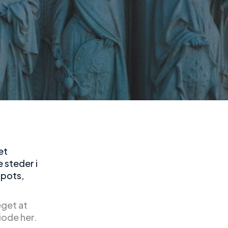
et
e steder i
spots,
eget at
iode her.