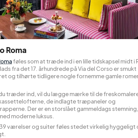
zo Roma
 Roma
føles som at træde ind i en lille tidskapsel midt i
lads fra det 17. århundrede på Via del Corso er smukt
ret og tilhørte tidligere nogle fornemme gamle rome
 du træder ind, vil du lægge mærke til de freskomale
assettelofterne, de indlagte træpaneler og
apperne. Der er en storslået gammeldags stemning
med moderne luksus.
39 værelser og suiter føles stedet virkelig hyggeligt
gt.