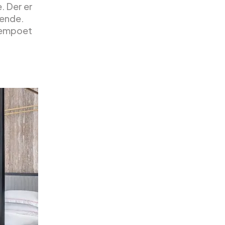
. Der er
dende.
 tempoet