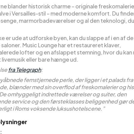
ne blander historisk charme – originale freskomalerie
lve i Versailles-stil – med moderne komfort. Du finde
-senge, marmorbadeværelser og al den teknologi, du
ke er ude at udforske byen, kan du slappe af i en af de
saloner. Music Lounge har et restaureret klaver,
lerede lofter og en afslappet stemning, hvor du kan
dt livemusik eller bare hænge ud.
lse
fra Telegraph
:
åbnede femstjernede perle, der ligger i et palads fra 
de, blænder med sin overflod af freskomalerier og his
. De omhyggeligt indrettede værelser og suiter, den
nde service og den førsteklasses beliggenhed gør det
rligt i Roms voksende luksushotelscene.”
lysninger
: