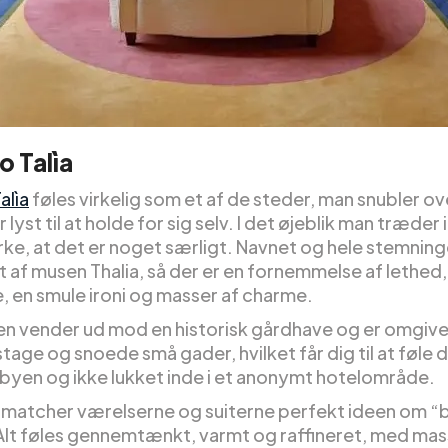
o Talìa
alìa
føles virkelig som et af de steder, man snubler o
r lyst til at holde for sig selv. I det øjeblik man træder 
e, at det er noget særligt. Navnet og hele stemning
t af musen Thalia, så der er en fornemmelse af lethed,
, en smule ironi og masser af charme.
n vender ud mod en historisk gårdhave og er omgive
age og snoede små gader, hvilket får dig til at føle 
f byen og ikke lukket inde i et anonymt hotelområde.
 matcher værelserne og suiterne perfekt ideen om “
 Alt føles gennemtænkt, varmt og raffineret, med mas