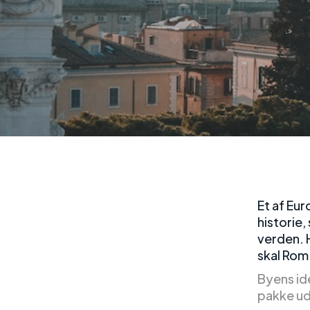
Et af Eur
historie,
verden. 
skal Rom
Byens id
pakke ud,