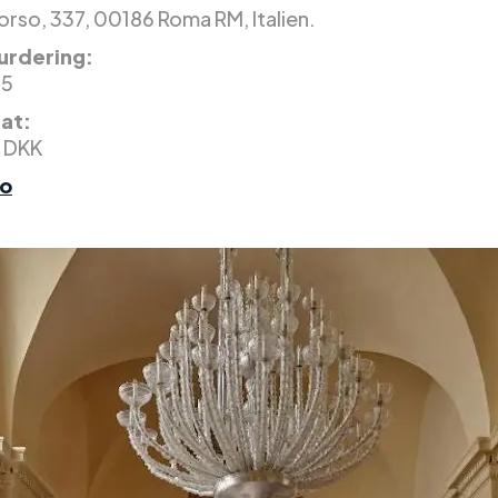
orso, 337, 00186 Roma RM, Italien.
rdering:
 5
nat:
 DKK
fo