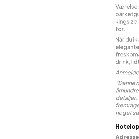
Værelser
parketgu
kingsize
for.
Når du ik
elegante 
freskoma
drink, li
Anmelde
”Denne ny
århundre
detaljer
fremrage
noget sæ
Hotelop
Adresse