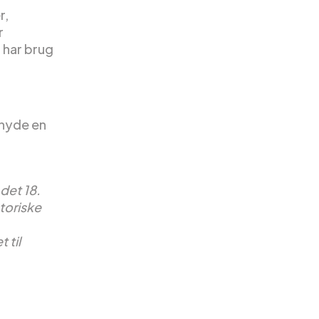
r,
r
 har brug
 nyde en
det 18.
toriske
 til