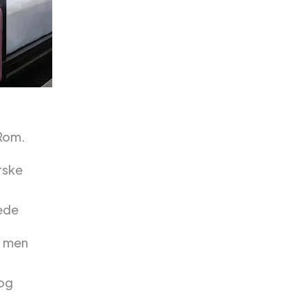
 Rom.
rske
rede
, men
 og