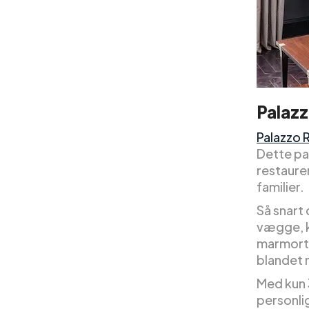
Palaz
Palazzo
Dette pa
restaure
familier.
Så snart
vægge, k
marmortr
blandet 
Med kun 
personli