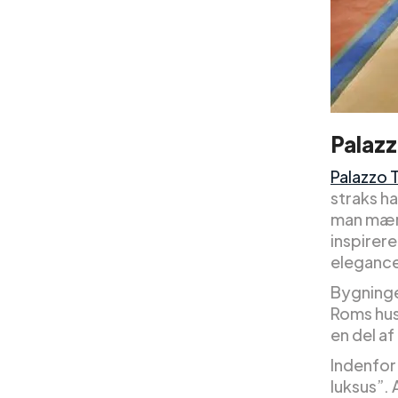
Palazz
Palazzo T
straks ha
man mærk
inspirere
elegance
Bygninge
Roms hust
en del a
Indenfor
luksus”.