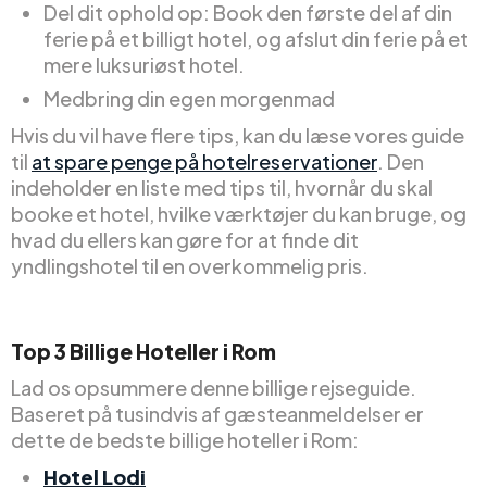
Del dit ophold op: Book den første del af din
ferie på et billigt hotel, og afslut din ferie på et
mere luksuriøst hotel.
Medbring din egen morgenmad
Hvis du vil have flere tips, kan du læse vores guide
til
at spare penge på hotelreservationer
. Den
indeholder en liste med tips til, hvornår du skal
booke et hotel, hvilke værktøjer du kan bruge, og
hvad du ellers kan gøre for at finde dit
yndlingshotel til en overkommelig pris.
Top
3
Billige
Hoteller i Rom
Lad os opsummere denne billige rejseguide.
Baseret på tusindvis af gæsteanmeldelser er
dette de bedste billige hoteller i Rom:
Hotel Lodi