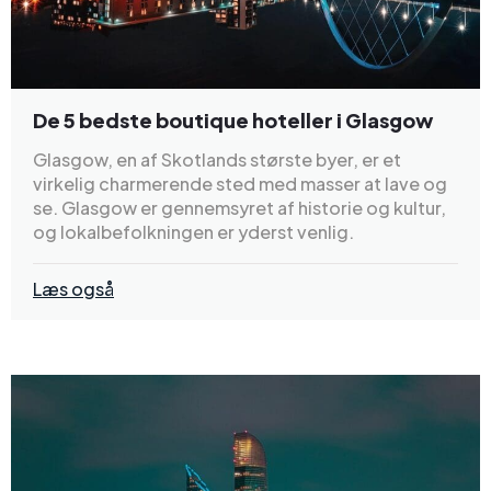
De 5 bedste boutique hoteller i Glasgow
Glasgow, en af Skotlands største byer, er et
virkelig charmerende sted med masser at lave og
se. Glasgow er gennemsyret af historie og kultur,
og lokalbefolkningen er yderst venlig.
Læs også