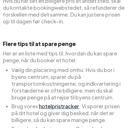
Hvis du har set en billigere pris et andet sted, skal
du kontakte bookingwebstedet, så refunderer de
forskellen med det samme. Du kan justere prisen
op til dagen før check-in.
Flere tips til at spare penge
Her er en liste med tips til, hvordan du kan spare
penge, når du booker et hotel:
Vælg din placering med omhu: Hvis du bor i
byens centrum, sparer du på
transportomkostningerne, og indkvartering i
forstæderne er ofte billigere, men du skal
bruge penge på at rejse til byens centrum.
Brug vores
hotelpristracker
: Vi sporer prisen
på dit hotel og giver dig besked, når det er
billigere, så du kan spare mange penge.