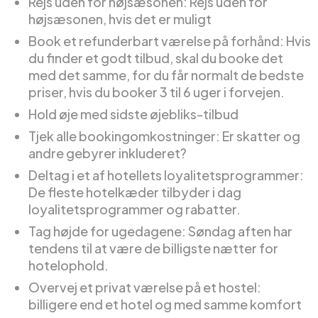
Rejs uden for højsæsonen: Rejs uden for
højsæsonen, hvis det er muligt
Book et refunderbart værelse på forhånd: Hvis
du finder et godt tilbud, skal du booke det
med det samme, for du får normalt de bedste
priser, hvis du booker 3 til 6 uger i forvejen.
Hold øje med sidste øjebliks-tilbud
Tjek alle bookingomkostninger: Er skatter og
andre gebyrer inkluderet?
Deltag i et af hotellets loyalitetsprogrammer:
De fleste hotelkæder tilbyder i dag
loyalitetsprogrammer og rabatter.
Tag højde for ugedagene: Søndag aften har
tendens til at være de billigste nætter for
hotelophold.
Overvej et privat værelse på et hostel:
billigere end et hotel og med samme komfort