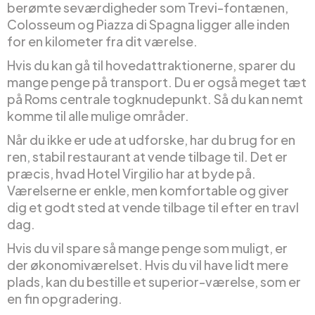
berømte seværdigheder som Trevi-fontænen,
Colosseum og Piazza di Spagna ligger alle inden
for en kilometer fra dit værelse.
Hvis du kan gå til hovedattraktionerne, sparer du
mange penge på transport. Du er også meget tæt
på Roms centrale togknudepunkt. Så du kan nemt
komme til alle mulige områder.
Når du ikke er ude at udforske, har du brug for en
ren, stabil restaurant at vende tilbage til. Det er
præcis, hvad Hotel Virgilio har at byde på.
Værelserne er enkle, men komfortable og giver
dig et godt sted at vende tilbage til efter en travl
dag.
Hvis du vil spare så mange penge som muligt, er
der økonomiværelset. Hvis du vil have lidt mere
plads, kan du bestille et superior-værelse, som er
en fin opgradering.