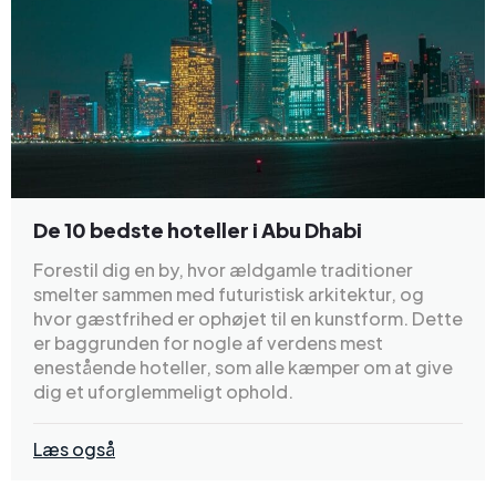
De 10 bedste hoteller i Abu Dhabi
Forestil dig en by, hvor ældgamle traditioner
smelter sammen med futuristisk arkitektur, og
hvor gæstfrihed er ophøjet til en kunstform. Dette
er baggrunden for nogle af verdens mest
enestående hoteller, som alle kæmper om at give
dig et uforglemmeligt ophold.
Læs også