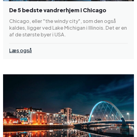
De 5 bedste vandrerhjem i Chicago
Chicago, eller "the windy city", som den også
kaldes, ligger ved Lake Michigan i Illinois. Det er en
af de største byer i USA.
Læs også