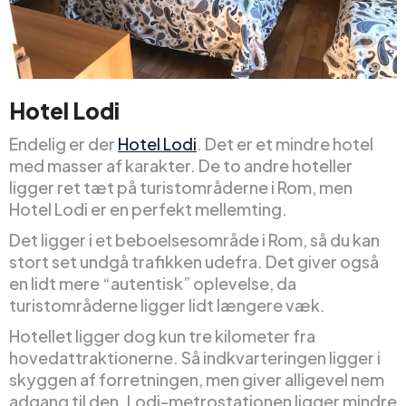
Hotel Lodi
Endelig er der
Hotel Lodi
. Det er et mindre hotel
med masser af karakter. De to andre hoteller
ligger ret tæt på turistområderne i Rom, men
Hotel Lodi er en perfekt mellemting.
Det ligger i et beboelsesområde i Rom, så du kan
stort set undgå trafikken udefra. Det giver også
en lidt mere “autentisk” oplevelse, da
turistområderne ligger lidt længere væk.
Hotellet ligger dog kun tre kilometer fra
hovedattraktionerne. Så indkvarteringen ligger i
skyggen af forretningen, men giver alligevel nem
adgang til den. Lodi-metrostationen ligger mindre