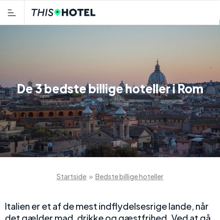
De 3 bedste billige hoteller i Rom
Startside
»
Bedste billige hoteller
Italien er et af de mest indflydelsesrige lande, når
det gælder mad, drikke og gæstfrihed. Ved at gå