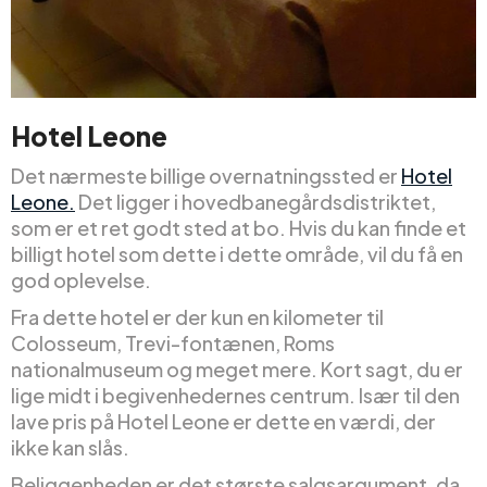
Hotel Leone
Det nærmeste billige overnatningssted er
Hotel
Leone.
Det ligger i hovedbanegårdsdistriktet,
som er et ret godt sted at bo. Hvis du kan finde et
billigt hotel som dette i dette område, vil du få en
god oplevelse.
Fra dette hotel er der kun en kilometer til
Colosseum, Trevi-fontænen, Roms
nationalmuseum og meget mere. Kort sagt, du er
lige midt i begivenhedernes centrum. Især til den
lave pris på Hotel Leone er dette en værdi, der
ikke kan slås.
Beliggenheden er det største salgsargument, da