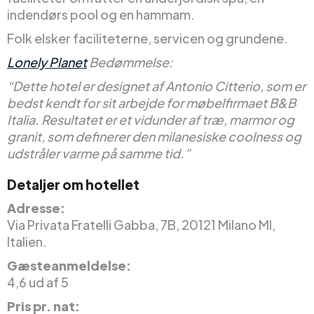
indendørs pool og en hammam.
Folk elsker faciliteterne, servicen og grundene.
Lonely Planet
Bedømmelse:
“Dette hotel er designet af Antonio Citterio, som er
bedst kendt for sit arbejde for møbelfirmaet B&B
Italia. Resultatet er et vidunder af træ, marmor og
granit, som definerer den milanesiske coolness og
udstråler varme på samme tid.”
Detaljer om hotellet
Adresse:
Via Privata Fratelli Gabba, 7B, 20121 Milano MI,
Italien.
Gæsteanmeldelse:
4,6 ud af 5
Pris pr. nat: