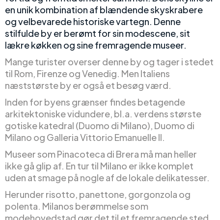
en unik kombination af blændende skyskrabere
og velbevarede historiske vartegn. Denne
stilfulde by er berømt for sin modescene, sit
lækre køkken og sine fremragende museer.
Mange turister overser denne by og tager i stedet
til Rom, Firenze og Venedig. Men Italiens
næststørste by er også et besøg værd.
Inden for byens grænser findes betagende
arkitektoniske vidundere, bl.a. verdens største
gotiske katedral (Duomo di Milano), Duomo di
Milano og Galleria Vittorio Emanuelle II.
Museer som Pinacoteca di Brera må man heller
ikke gå glip af. En tur til Milano er ikke komplet
uden at smage på nogle af de lokale delikatesser.
Herunder risotto, panettone, gorgonzola og
polenta. Milanos berømmelse som
modehovedstad gør det til et fremragende sted