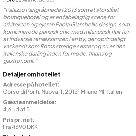
“Palazzo Parigi åbnede i 2013 som et storslået
boutiquehotel og er en fabelagtig scene for
arkitekten og ejeren Paola Giambellis design, som
kombinerede parisisk chic med milanesisk flair for
at indvarsle renæssancen i en by, der oprindeligt
var kendt som Roms strenge søster og nu er den
italienske darling inden for mode, finans og
gastronomi.”
Detaljer om hotellet
Adresse på hotellet:
Corso di Porta Nuova, 1, 20121 Milano MI, Italien.
Gæsteanmeldelse:
4,6 ud af 5
Pris pr. nat:
Fra 4690 DKK