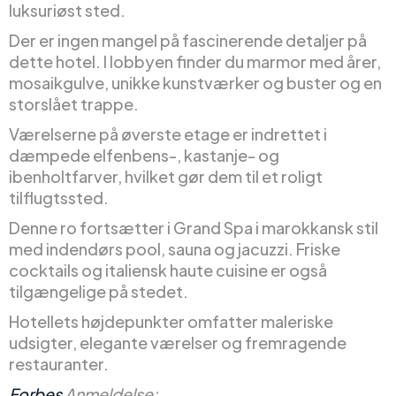
luksuriøst sted.
Der er ingen mangel på fascinerende detaljer på
dette hotel. I lobbyen finder du marmor med årer,
mosaikgulve, unikke kunstværker og buster og en
storslået trappe.
Værelserne på øverste etage er indrettet i
dæmpede elfenbens-, kastanje- og
ibenholtfarver, hvilket gør dem til et roligt
tilflugtssted.
Denne ro fortsætter i Grand Spa i marokkansk stil
med indendørs pool, sauna og jacuzzi. Friske
cocktails og italiensk haute cuisine er også
tilgængelige på stedet.
Hotellets højdepunkter omfatter maleriske
udsigter, elegante værelser og fremragende
restauranter.
Forbes
Anmeldelse: