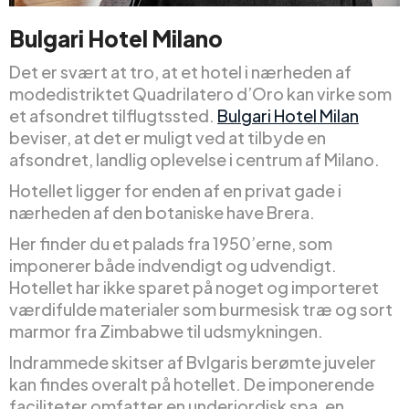
Bulgari Hotel Milano
Det er svært at tro, at et hotel i nærheden af
modedistriktet Quadrilatero d’Oro kan virke som
et afsondret tilflugtssted.
Bulgari Hotel Milan
beviser, at det er muligt ved at tilbyde en
afsondret, landlig oplevelse i centrum af Milano.
Hotellet ligger for enden af en privat gade i
nærheden af den botaniske have Brera.
Her finder du et palads fra 1950’erne, som
imponerer både indvendigt og udvendigt.
Hotellet har ikke sparet på noget og importeret
værdifulde materialer som burmesisk træ og sort
marmor fra Zimbabwe til udsmykningen.
Indrammede skitser af Bvlgaris berømte juveler
kan findes overalt på hotellet. De imponerende
faciliteter omfatter en underjordisk spa, en