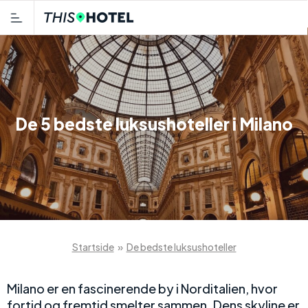
De 5 bedste luksushoteller i Milano
Startside
»
De bedste luksushoteller
Milano er en fascinerende by i Norditalien, hvor
fortid og fremtid smelter sammen. Dens skyline er