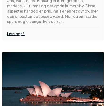
Ahh, Paris. Paris i Frankrig er kærlighedens,
madens, kulturens og det gode humørs by. Disse
aspekter har dog en pris. Paris er en ret dyr by, men
den er bestemt et besøg værd. Men du bør stadig
spare nogle penge, hvis du kan.
Læs også