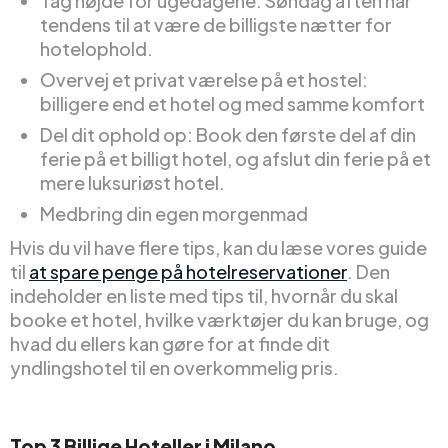
Tag højde for ugedagene: Søndag aften har
tendens til at være de billigste nætter for
hotelophold.
Overvej et privat værelse på et hostel:
billigere end et hotel og med samme komfort
Del dit ophold op: Book den første del af din
ferie på et billigt hotel, og afslut din ferie på et
mere luksuriøst hotel.
Medbring din egen morgenmad
Hvis du vil have flere tips, kan du læse vores guide
til
at spare penge på hotelreservationer
. Den
indeholder en liste med tips til, hvornår du skal
booke et hotel, hvilke værktøjer du kan bruge, og
hvad du ellers kan gøre for at finde dit
yndlingshotel til en overkommelig pris.
Top
3
Billige
Hoteller i Milano