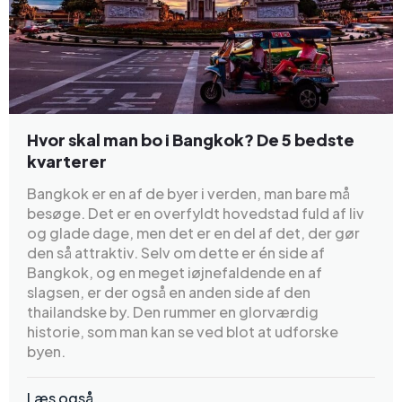
Hvor skal man bo i Bangkok? De 5 bedste
kvarterer
Bangkok er en af de byer i verden, man bare må
besøge. Det er en overfyldt hovedstad fuld af liv
og glade dage, men det er en del af det, der gør
den så attraktiv. Selv om dette er én side af
Bangkok, og en meget iøjnefaldende en af
slagsen, er der også en anden side af den
thailandske by. Den rummer en glorværdig
historie, som man kan se ved blot at udforske
byen.
Læs også