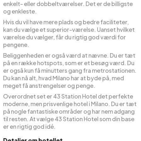
enkelt- eller dobbeltværelser. Det er de billigste
og enkleste.
Hvis du vil have mere plads og bedre faciliteter,
kan du vælge et superior-værelse. Uanset hvilket
værelse du vælger, får du rigtig god værdi for
pengene.
Beliggenheden er også værd at nævne. Du er tæt
på en række hotspots, som er et besøg værd. Du
er også kun få minutters gang fra metrostationen.
Du kan nå alt, hvad Milano har at byde på, med
meget få anstrengelser og penge.
Overordnet set er 43 Station Hotel det perfekte
moderne, men prisvenlige hotel i Milano. Du er tæt
på nogle fantastiske områder og har nem adgang
til resten. At vælge 43 Station Hotel som din base
er en rigtig god idé.
Detaljer om hotellet