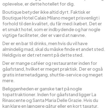
oplevelse, er dette hotellet for dig.
Boutique betyder ikke altid dyrt. Faktisk er
Boutique Hotel Calais Milano meget prisvenligt i
forhold til den kvalitet, du får med i købet. Det er
et smukt hotel, som er indbydende og har nogle
vigtige faciliteter, der er værd at nævne.
Der er en bar til drinks, men hvis du vil have
almindelig mad, skal du måske finde et andet sted.
Heldigvis er det ret nemt på dette sted.
Der er mange caféer og restauranter inden for
gåafstand, hvilket er meget praktisk. Der er også
gratis internetadgang, shuttle-service og meget
mere.
Beliggenheden er ganske tæt på nogle
topattraktioner. Inden for gåafstand ligger La
Rinascente og Santa Maria Delle Grazie. Hvis du
kan klare en længere gåtur eller en kort taxatur,