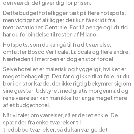
den værdi, det giver dig for prisen.
Dette budgethotel ligger tæt på flere hotspots,
men vigtigst af alt ligger det kun få skridt fra
metrostationen Centrale. For få penge og lidt tid
har du forbindelse til resten af Milano.
Hotspots, som du kan gå til fra dit værelse,
omfatter Bosco Verticale, La Scala og flere andre.
Nærheden til metroen er dog en stor fordel.
Selve hotellet er malerisk og hyggeligt, hvilket er
meget behageligt. Det får dig ikke til at føle, at du
bor i en stor kæde, der ikke rigtig bekymrer sig om
sine gæster. Udstyret med gratis morgenmad og
rene værelser kan man ikke forlange meget mere
af et budgethotel.
Når vi taler om værelser, så er de ret enkle. De
spænder fra enkeltværelser til
tredobbeltværelser, så du kan vælge det