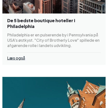
De 5 bedste boutique hoteller i
Philadelphia
Philadelphia er en pulserende by i Pennsylvania på
USA's østkyst. "City of Brotherly Love" spillede en
afgørende rolle i landets udvikling.
Læs også