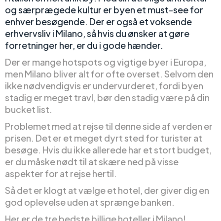
og særprægede kultur er byen et must-see for
enhver besøgende. Der er også et voksende
erhvervsliv i Milano, så hvis du ønsker at gøre
forretninger her, er du i gode hænder.
Der er mange hotspots og vigtige byer i Europa,
men Milano bliver alt for ofte overset. Selvom den
ikke nødvendigvis er undervurderet, fordi byen
stadig er meget travl, bør den stadig være på din
bucket list.
Problemet med at rejse til denne side af verden er
prisen. Det er et meget dyrt sted for turister at
besøge. Hvis du ikke allerede har et stort budget,
er du måske nødt til at skære ned på visse
aspekter for at rejse hertil.
Så det er klogt at vælge et hotel, der giver dig en
god oplevelse uden at sprænge banken.
Her er de tre bedste billige hoteller i Milano!