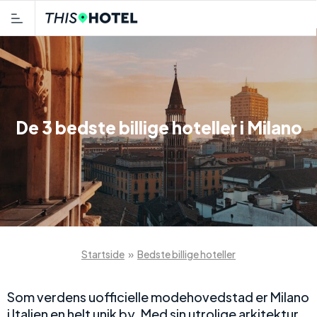
De 3 bedste billige hoteller i Milano
Startside
»
Bedste billige hoteller
Som verdens uofficielle modehovedstad er Milano
i Italien en helt unik by. Med sin utrolige arkitektur