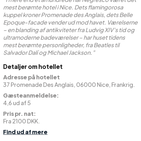
mest berømte hotel i Nice. Dets flamingorosa
kuppel kroner Promenade des Anglais, dets Belle
Epoque-facade vender ud mod havet. Værelserne
– en blanding af antikviteter fra Ludvig XIV’s tid og
ultramoderne badeværelser – har huset tidens
mest berømte personligheder, fra Beatles til
Salvador Dalí og Michael Jackson.”
Detaljer om hotellet
Adresse på hotellet
37 Promenade Des Anglais, 06000 Nice, Frankrig.
Gæsteanmeldelse:
4,6 ud af 5
Pris pr. nat:
Fra 2100 DKK.
Find ud af mere