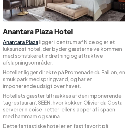
Anantara Plaza Hotel
Anantara Plaza
ligger i centrum af Nice og er et
luksuriøst hotel, der byder gæsterne velkommen
med sofistikeret indretning og attraktive
afslapningsområder.
Hotellet ligger direkte på Promenade du Paillon, en
smuk park med springvand, og har en
imponerende udsigt over havet.
Hotellets gæster tiltrækkes af den imponerende
tagrestaurant SEEN, hvor kokken Olivier da Costa
serverer nicoise-retter, eller slapper af i spaen
med hammam og sauna.
Dette fantastiske hotel er en fast favorit på