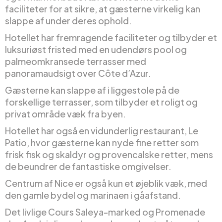
faciliteter for at sikre, at gæsterne virkelig kan
slappe af under deres ophold.
Hotellet har fremragende faciliteter og tilbyder et
luksuriøst fristed med en udendørs pool og
palmeomkransede terrasser med
panoramaudsigt over Côte d’Azur.
Gæsterne kan slappe af i liggestole på de
forskellige terrasser, som tilbyder et roligt og
privat område væk fra byen.
Hotellet har også en vidunderlig restaurant, Le
Patio, hvor gæsterne kan nyde fine retter som
frisk fisk og skaldyr og provencalske retter, mens
de beundrer de fantastiske omgivelser.
Centrum af Nice er også kun et øjeblik væk, med
den gamle bydel og marinaen i gåafstand.
Det livlige Cours Saleya-marked og Promenade