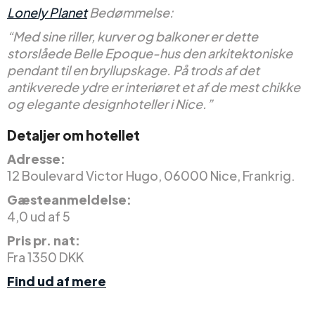
Lonely Planet
Bedømmelse:
“Med sine riller, kurver og balkoner er dette
storslåede Belle Epoque-hus den arkitektoniske
pendant til en bryllupskage. På trods af det
antikverede ydre er interiøret et af de mest chikke
og elegante designhoteller i Nice.”
Detaljer om hotellet
Adresse:
12 Boulevard Victor Hugo, 06000 Nice, Frankrig.
Gæsteanmeldelse:
4,0 ud af 5
Pris pr. nat:
Fra 1350 DKK
Find ud af mere