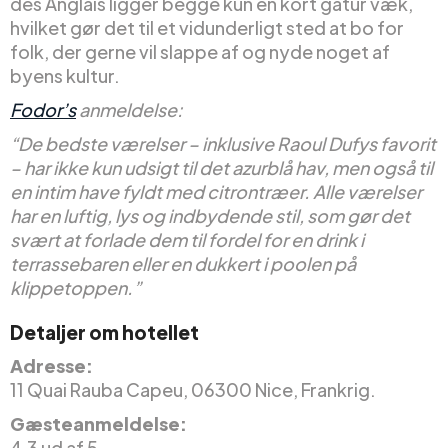
des Anglais ligger begge kun en kort gåtur væk,
hvilket gør det til et vidunderligt sted at bo for
folk, der gerne vil slappe af og nyde noget af
byens kultur.
Fodor’s
anmeldelse:
“De bedste værelser – inklusive Raoul Dufys favorit
– har ikke kun udsigt til det azurblå hav, men også til
en intim have fyldt med citrontræer. Alle værelser
har en luftig, lys og indbydende stil, som gør det
svært at forlade dem til fordel for en drink i
terrassebaren eller en dukkert i poolen på
klippetoppen.”
Detaljer om hotellet
Adresse:
11 Quai Rauba Capeu, 06300 Nice, Frankrig.
Gæsteanmeldelse:
4,3 ud af 5