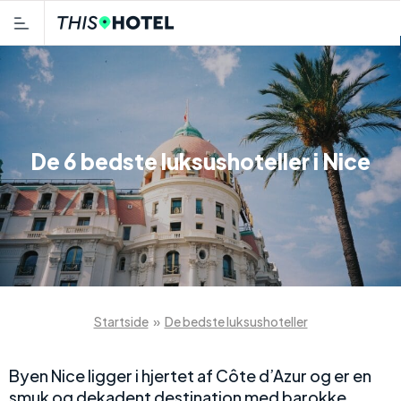
De 6 bedste luksushoteller i Nice
Startside
»
De bedste luksushoteller
Byen Nice ligger i hjertet af Côte d’Azur og er en
smuk og dekadent destination med barokke