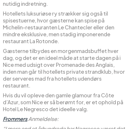
nutidig indretning.
Hotellets luksuriøse ry strækker sig også til
spisestuerne, hvor gæsterne kan spise på
Michelin-restauranten Le Chantecler eller den
mindre eksklusive, men stadig imponerende
restaurant La Rotonde.
Gæsterne tilbydes en morgenmadsbuffet hver
dag, og det er en ideel måde at starte dagen på i
Nice med udsigt over Promenade des Anglais,
inden man går til hotellets private strandklub, hvor
der serveres mad fra hotellets udendørs
restaurant.
Hvis du vil opleve den gamle glamour fra Côte
d’Azur, som Nice er så berømt for, er et ophold på
Hotel Le Negresco det ideelle valg.
Frommers
Anmeldelse:
“I mere end et århundrede har Negresco været det