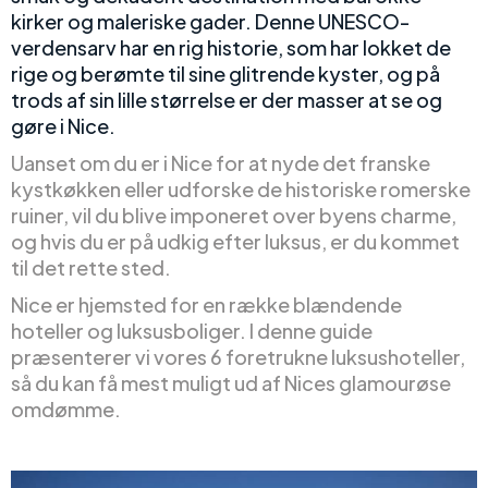
kirker og maleriske gader. Denne UNESCO-
verdensarv har en rig historie, som har lokket de
rige og berømte til sine glitrende kyster, og på
trods af sin lille størrelse er der masser at se og
gøre i Nice.
Uanset om du er i Nice for at nyde det franske
kystkøkken eller udforske de historiske romerske
ruiner, vil du blive imponeret over byens charme,
og hvis du er på udkig efter luksus, er du kommet
til det rette sted.
Nice er hjemsted for en række blændende
hoteller og luksusboliger. I denne guide
præsenterer vi vores 6 foretrukne luksushoteller,
så du kan få mest muligt ud af Nices glamourøse
omdømme.