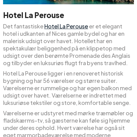
Hotel La Perouse
Det fantastiske
Hotel La Perouse
er et elegant
hotel i udkanten af Nices gamle bydel og har en
malerisk udsigt over havet. Hotellet har en
spektakulær beliggenhed på en klippetop med
udsigt over den berømte Promenade des Anglais
og tilbyder en luksuriøs flugt fra byens travlhed.
Hotel La Perouse ligger i en renoveret historisk
bygning og har 56 værelser og større suiter.
Værelserne er rummelige og har egen balkon med
udsigt over havet. Værelserne er indrettet med
luksuriøse tekstiler og store, komfortable senge.
Værelserne er udstyret med mørke træmøbler og
fladskærms-tv, så gæsterne kan føle sig hjemme
under deres ophold. Hvert værelse har også sit
eget marmorbadeværelse med moderne