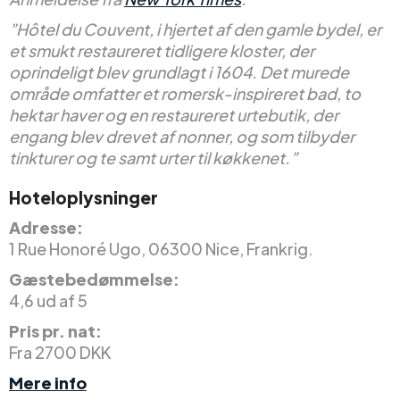
”Hôtel du Couvent, i hjertet af den gamle bydel, er
et smukt restaureret tidligere kloster, der
oprindeligt blev grundlagt i 1604. Det murede
område omfatter et romersk-inspireret bad, to
hektar haver og en restaureret urtebutik, der
engang blev drevet af nonner, og som tilbyder
tinkturer og te samt urter til køkkenet.”
Hoteloplysninger
Adresse:
1 Rue Honoré Ugo, 06300 Nice, Frankrig.
Gæstebedømmelse:
4,6 ud af 5
Pris pr. nat:
Fra 2700 DKK
Mere info