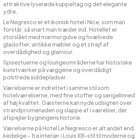
attraktive lyserøde kuppeltag og det elegante
ydre.
Le Negresco er et ikonisk hotel i Nice, som man
forstår, så snart man træder ind. Hotellet er
storslået med marmorgulve og hvælvede
glaslofter, antikke møbler og et strejf af
overdådighed og glamour.
Spisestuerne og loungeområderne har historiske
kunstværker på væggene og overdådigt
polstrede siddepladser.
Værelserne er indrettet i samme stil som
hotelværelserne, med fine stoffer og sengelinned
af høj kvalitet. Gæsterne kan nyde udsigten over
strandpromenaden og slappe af i værelser, der
afspejler bygningens historie.
Værelserne på Hotel Le Negresco er alt andet end
kedelige – fra interiør i Louis XIII-stil til moderne og