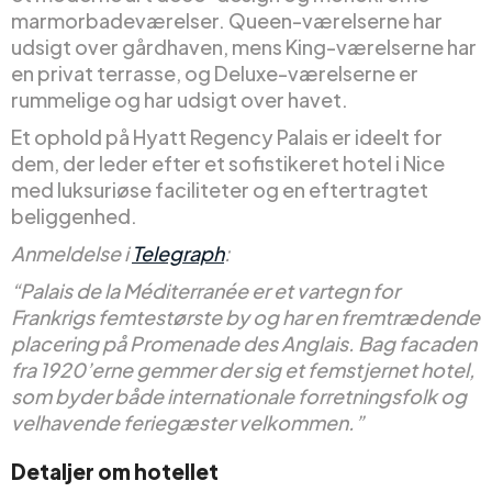
marmorbadeværelser. Queen-værelserne har
udsigt over gårdhaven, mens King-værelserne har
en privat terrasse, og Deluxe-værelserne er
rummelige og har udsigt over havet.
Et ophold på Hyatt Regency Palais er ideelt for
dem, der leder efter et sofistikeret hotel i Nice
med luksuriøse faciliteter og en eftertragtet
beliggenhed.
Anmeldelse i
Telegraph
:
“Palais de la Méditerranée er et vartegn for
Frankrigs femtestørste by og har en fremtrædende
placering på Promenade des Anglais. Bag facaden
fra 1920’erne gemmer der sig et femstjernet hotel,
som byder både internationale forretningsfolk og
velhavende feriegæster velkommen.”
Detaljer om hotellet