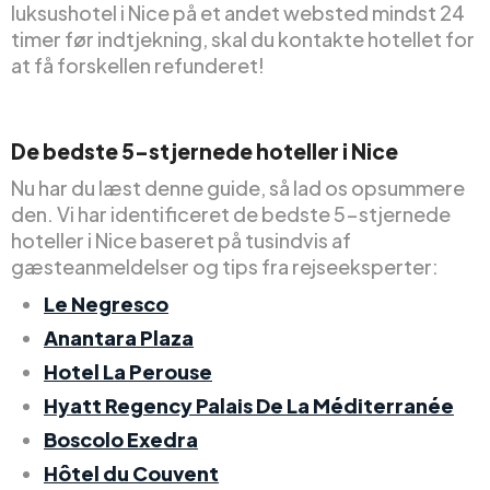
luksushotel i Nice på et andet websted mindst 24
timer før indtjekning, skal du kontakte hotellet for
at få forskellen refunderet!
De bedste 5-stjernede hoteller i Nice
Nu har du læst denne guide, så lad os opsummere
den. Vi har identificeret de bedste 5-stjernede
hoteller i Nice baseret på tusindvis af
gæsteanmeldelser og tips fra rejseeksperter:
Le Negresco
Anantara Plaza
Hotel La Perouse
Hyatt Regency Palais De La Méditerranée
Boscolo Exedra
Hôtel du Couvent