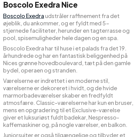
Boscolo Exedra Nice
Boscolo Exedra
udstråler raffinement fra det
øjeblik, du ankommer, og er fyldt med 5-
stjernede faciliteter, herunder en tagterrasse og
pool, spisemuligheder hele dagen og en spa.
Boscolo Exedra har til huse i et palads fra det 19.
århundrede og har en fantastisk beliggenhed på
Nices grønne hovedboulevard, tæt på den gamle
bydel, operaen og stranden.
Værelserne er indrettet i en moderne stil,
værelserne er dekoreret i hvidt, og de hvide
marmorbadeværelser skaber en fredfyldt
atmosfære. Classic-værelserne har kun en bruser,
mens en opgradering til et Exclusive-værelse
giver et luksuriøst fuldt badekar, Nespresso-
kaffemaskiner og, på nogle værelser, en balkon.
Juniorsuiter er også tilgængelige og tilbyder et