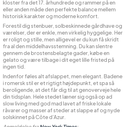
kloster fra det 17. århundrede og rammer på en
eller anden måde den perfekte balance mellem
historisk karakter og moderne komfort.
Forestil dig stenbuer, solbeskinnede gårdhave og
værelser, der er enkle, men virkelig hyggelige. Her
er roligt og stille, men alligevel er du kun få skridt
fra al den middelhavsstemning. Du kan slentre
gennem de brostensbelagte gader, købe en
gelato og være tilbage i dit eget lille fristed på
ingen tid.
Indenfor føles alt afslappet, men elegant. Badene
i romersk stil er et rigtigt højdepunkt, et spa så
beroligende, at det får dig til at genoverveje hele
din tidsplan. Hele stedet læner sig også op ad
slow living med god mad lavet af friske lokale
råvarer og masser af steder at slappe af og nyde
solskinnet på Côte d’Azur.
Anmeldelse fra
New York Times
: