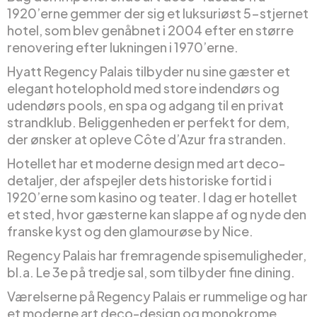
1920’erne gemmer der sig et luksuriøst 5-stjernet
hotel, som blev genåbnet i 2004 efter en større
renovering efter lukningen i 1970’erne.
Hyatt Regency Palais tilbyder nu sine gæster et
elegant hotelophold med store indendørs og
udendørs pools, en spa og adgang til en privat
strandklub. Beliggenheden er perfekt for dem,
der ønsker at opleve Côte d’Azur fra stranden.
Hotellet har et moderne design med art deco-
detaljer, der afspejler dets historiske fortid i
1920’erne som kasino og teater. I dag er hotellet
et sted, hvor gæsterne kan slappe af og nyde den
franske kyst og den glamourøse by Nice.
Regency Palais har fremragende spisemuligheder,
bl.a. Le 3e på tredje sal, som tilbyder fine dining.
Værelserne på Regency Palais er rummelige og har
et moderne art deco-design og monokrome