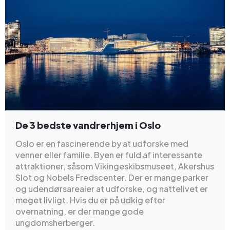
De 3 bedste vandrerhjem i Oslo
Oslo er en fascinerende by at udforske med
venner eller familie. Byen er fuld af interessante
attraktioner, såsom Vikingeskibsmuseet, Akershus
Slot og Nobels Fredscenter. Der er mange parker
og udendørsarealer at udforske, og nattelivet er
meget livligt. Hvis du er på udkig efter
overnatning, er der mange gode
ungdomsherberger.