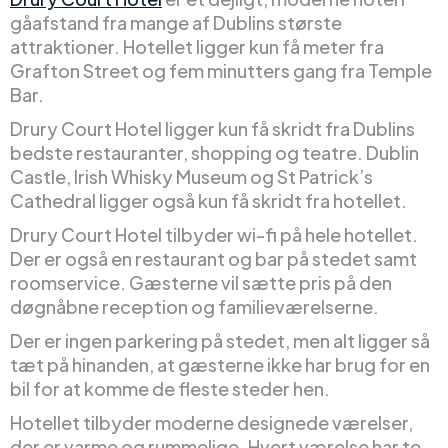
gåafstand fra mange af Dublins største
attraktioner. Hotellet ligger kun få meter fra
Grafton Street og fem minutters gang fra Temple
Bar.
Drury Court Hotel ligger kun få skridt fra Dublins
bedste restauranter, shopping og teatre. Dublin
Castle, Irish Whisky Museum og St Patrick’s
Cathedral ligger også kun få skridt fra hotellet.
Drury Court Hotel tilbyder wi-fi på hele hotellet.
Der er også en restaurant og bar på stedet samt
roomservice. Gæsterne vil sætte pris på den
døgnåbne reception og familieværelserne.
Der er ingen parkering på stedet, men alt ligger så
tæt på hinanden, at gæsterne ikke har brug for en
bil for at komme de fleste steder hen.
Hotellet tilbyder moderne designede værelser,
der er varme og rummelige. Hvert værelse har te-