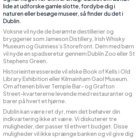
lide at udforske gamle slotte, fordybe dig i
naturen eller besøge museer, så finder du det i
Dublin.
Voksne vil nyde de berømte destillerier og
bryggerier som Jameson Distillery, Irish Whisky
Museum og Guinness’s Storefront. Dem med børn
vil nyde en spadseretur gennem Dublin Zoo eller St
Stephens Green.
Historieinteresserede vil elske Book of Kells i Old
Library Exhibition eller Kilmainham Gaol Museum.
Om aftenen bliver Temple Bar- og Grafton
Street-kvartererne levende med restauranter og
barer på hvert et hjørne.
Dublin kan være ret dyr, men det behøver din
indkvartering ikke at være. Vi diskuterer tre
muligheder, der passer til ethvert budget. Disse
muligheder vil ikke sprænge banken og vil give dig