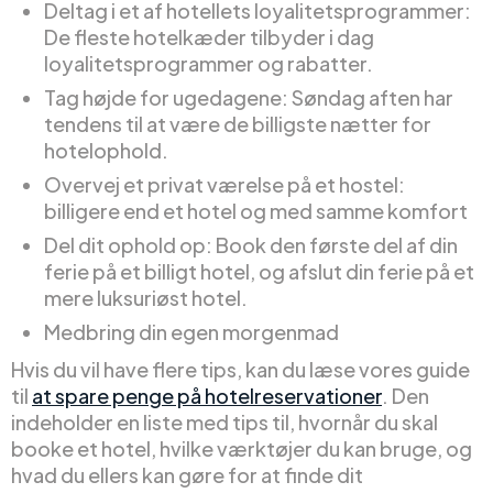
Deltag i et af hotellets loyalitetsprogrammer:
De fleste hotelkæder tilbyder i dag
loyalitetsprogrammer og rabatter.
Tag højde for ugedagene: Søndag aften har
tendens til at være de billigste nætter for
hotelophold.
Overvej et privat værelse på et hostel:
billigere end et hotel og med samme komfort
Del dit ophold op: Book den første del af din
ferie på et billigt hotel, og afslut din ferie på et
mere luksuriøst hotel.
Medbring din egen morgenmad
Hvis du vil have flere tips, kan du læse vores guide
til
at spare penge på hotelreservationer
. Den
indeholder en liste med tips til, hvornår du skal
booke et hotel, hvilke værktøjer du kan bruge, og
hvad du ellers kan gøre for at finde dit