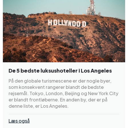
De 5 bedste luksushoteller i Los Angeles
På den globale turismescene er der nogle byer,
som konsekvent rangerer blandt de bedste
rejsemål. Tokyo, London, Beijing og New York City
er blandt frontløberne. En anden by, der er på
denne liste, er Los Angeles.
Læs også