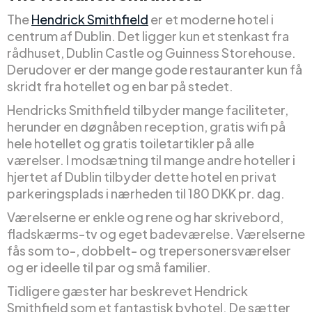
The
Hendrick Smithfield
er et moderne hotel i
centrum af Dublin. Det ligger kun et stenkast fra
rådhuset, Dublin Castle og Guinness Storehouse.
Derudover er der mange gode restauranter kun få
skridt fra hotellet og en bar på stedet.
Hendricks Smithfield tilbyder mange faciliteter,
herunder en døgnåben reception, gratis wifi på
hele hotellet og gratis toiletartikler på alle
værelser. I modsætning til mange andre hoteller i
hjertet af Dublin tilbyder dette hotel en privat
parkeringsplads i nærheden til 180 DKK pr. dag.
Værelserne er enkle og rene og har skrivebord,
fladskærms-tv og eget badeværelse. Værelserne
fås som to-, dobbelt- og trepersonersværelser
og er ideelle til par og små familier.
Tidligere gæster har beskrevet Hendrick
Smithfield som et fantastisk byhotel. De sætter