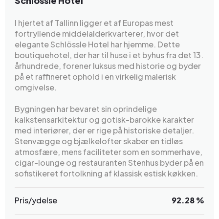
Schlössle Hotel
I hjertet af Tallinn ligger et af Europas mest
fortryllende middelalderkvarterer, hvor det
elegante Schlössle Hotel har hjemme. Dette
boutiquehotel, der har til huse i et byhus fra det 13.
århundrede, forener luksus med historie og byder
på et raffineret ophold i en virkelig malerisk
omgivelse.
Bygningen har bevaret sin oprindelige
kalkstensarkitektur og gotisk-barokke karakter
med interiører, der er rige på historiske detaljer.
Stenvægge og bjælkelofter skaber en tidløs
atmosfære, mens faciliteter som en sommerhave,
cigar-lounge og restauranten Stenhus byder på en
sofistikeret fortolkning af klassisk estisk køkken.
Pris/ydelse
92.28 %