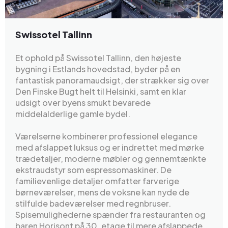
Swissotel Tallinn
Et ophold på Swissotel Tallinn, den højeste
bygning i Estlands hovedstad, byder på en
fantastisk panoramaudsigt, der strækker sig over
Den Finske Bugt helt til Helsinki, samt en klar
udsigt over byens smukt bevarede
middelalderlige gamle bydel.
Værelserne kombinerer professionel elegance
med afslappet luksus og er indrettet med mørke
trædetaljer, moderne møbler og gennemtænkte
ekstraudstyr som espressomaskiner. De
familievenlige detaljer omfatter farverige
børneværelser, mens de voksne kan nyde de
stilfulde badeværelser med regnbruser.
Spisemulighederne spænder fra restauranten og
baren Horisont på 30. etage til mere afslappede