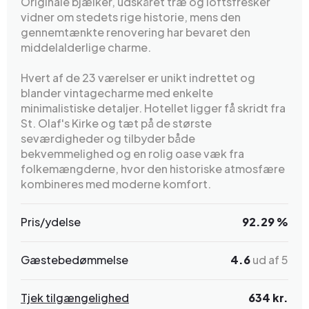
Originale bjælker, udskåret træ og loftsfresker
vidner om stedets rige historie, mens den
gennemtænkte renovering har bevaret den
middelalderlige charme.
Hvert af de 23 værelser er unikt indrettet og
blander vintagecharme med enkelte
minimalistiske detaljer. Hotellet ligger få skridt fra
St. Olaf's Kirke og tæt på de største
seværdigheder og tilbyder både
bekvemmelighed og en rolig oase væk fra
folkemængderne, hvor den historiske atmosfære
kombineres med moderne komfort.
Pris/ydelse
92.29 %
Gæstebedømmelse
4.6
ud af 5
Tjek tilgængelighed
634 kr.