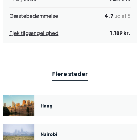
Gæstebedømmelse
4.7
ud af 5
Tjek tilgængelighed
1.189 kr.
Flere steder
Haag
Nairobi