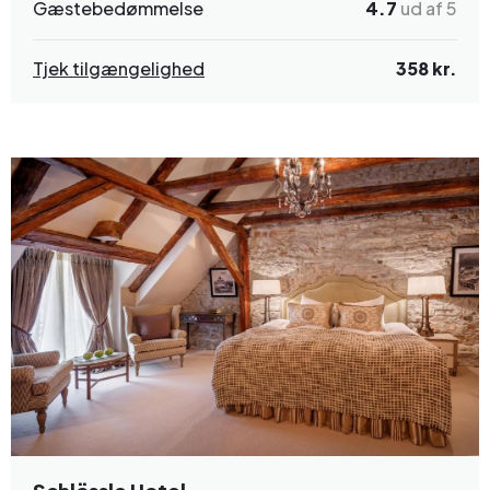
Gæstebedømmelse
4.7
ud af 5
Tjek tilgængelighed
358 kr.