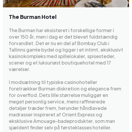
The Burman Hotel
The Burman har eksisteret i forskellige former i
over 150 år, men i dag er det blevet fuldstændig
forvandlet. Det er nu en del af Bombay Club i
Tallinns gamle bydel og ligger i et intimt, eksklusivt
kasinokompleks med spillelokaler, spisesteder,
scener og et luksuriøst boutiquehotel med 17
værelser.
I modsætning til typiske casinohoteller
foretrækker Burman diskretion og elegance frem
for overflod. Dets lille størrelse muliggør en
meget personlig service, mens raffinerede
detaljer træder frem, herunder håndlavede
madrasser inspireret af Orient Express og
eksklusive Amouage-badeprodukter, som man
sjældent finder selv på førsteklasses hoteller.