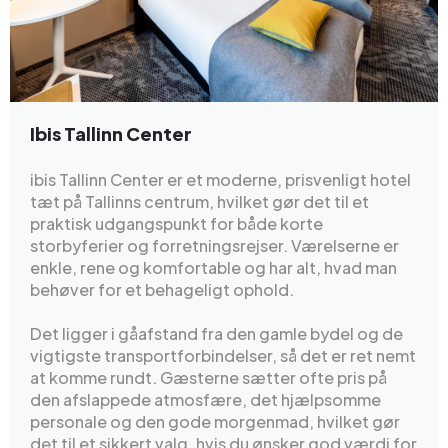
Ibis Tallinn Center
ibis Tallinn Center er et moderne, prisvenligt hotel
tæt på Tallinns centrum, hvilket gør det til et
praktisk udgangspunkt for både korte
storbyferier og forretningsrejser. Værelserne er
enkle, rene og komfortable og har alt, hvad man
behøver for et behageligt ophold.
Det ligger i gåafstand fra den gamle bydel og de
vigtigste transportforbindelser, så det er ret nemt
at komme rundt. Gæsterne sætter ofte pris på
den afslappede atmosfære, det hjælpsomme
personale og den gode morgenmad, hvilket gør
det til et sikkert valg, hvis du ønsker god værdi for