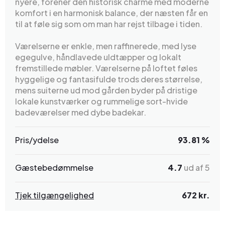
nyere, forener den historisk charme med moderne
komfort i en harmonisk balance, der næsten får en
til at føle sig som om man har rejst tilbage i tiden.
Værelserne er enkle, men raffinerede, med lyse
egegulve, håndlavede uldtæpper og lokalt
fremstillede møbler. Værelserne på loftet føles
hyggelige og fantasifulde trods deres størrelse,
mens suiterne ud mod gården byder på dristige
lokale kunstværker og rummelige sort-hvide
badeværelser med dybe badekar.
Pris/ydelse
93.81 %
Gæstebedømmelse
4.7
ud af 5
Tjek tilgængelighed
672 kr.