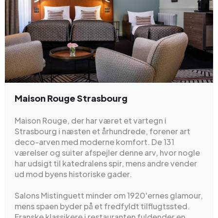
Maison Rouge Strasbourg
Maison Rouge, der har været et vartegn i
Strasbourg i næsten et århundrede, forener art
deco-arven med moderne komfort. De 131
værelser og suiter afspejler denne arv, hvor nogle
har udsigt til katedralens spir, mens andre vender
ud mod byens historiske gader.
Salons Mistinguett minder om 1920'ernes glamour,
mens spaen byder på et fredfyldt tilflugtssted.
Franske klassikere i restauranten fuldender en