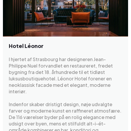
Hotel Léonor
I hjertet af Strasbourg har designeren Jean-
Philippe Nuel forvandlet en restaureret, fredet
bygning fra det 18. århundrede til et tidløst
luksusboutiquehotel. Léonor Hotel forener en
neoklassisk facade med et elegant, moderne
interiør.
Indenfor skaber dristigt design, nøje udvalgte
farver og moderne kunst en raffineret atmosfære.
De 116 værelser byder på en rolig elegance med
udsigt over byen, mens et stilfuldt alt-i-ét-
område kombinerer en bar, konditori og