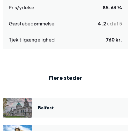
Pris/ydelse
85.63 %
Gæstebedømmelse
4.2
ud af 5
Tjek tilgængelighed
760 kr.
Flere steder
Belfast