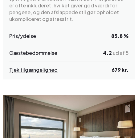
er ofte inkluderet, hvilket giver god værdi for
pengene, og den afslappede stil gør opholdet
ukompliceret og stressfrit.
Pris/ydelse
85.8 %
Gæstebedømmelse
4.2
ud af 5
Tjek tilgængelighed
679 kr.