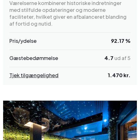
Værelserne kombinerer historiske indretninger
med stilfulde opdateringer og moderne
faciliteter, hvilket giver en afbalanceret blanding
af fortid og nutid.
Pris/ydelse
92.17 %
Gæstebedømmelse
4.7
ud af 5
Tjek tilgængelighed
1.470 kr.