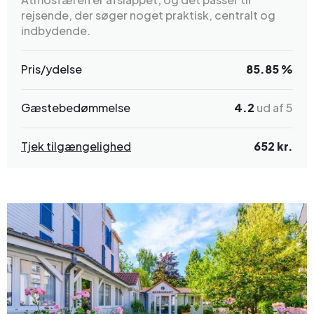
rejsende, der søger noget praktisk, centralt og
indbydende.
Pris/ydelse
85.85 %
Gæstebedømmelse
4.2
ud af 5
Tjek tilgængelighed
652 kr.