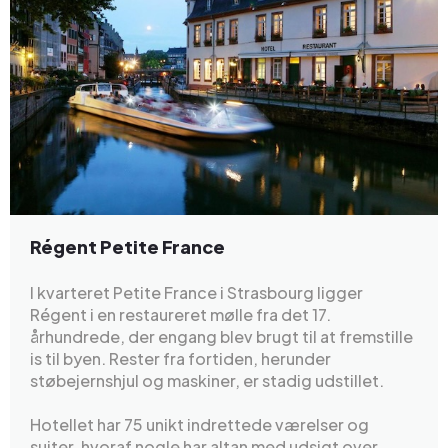
Régent Petite France
I kvarteret Petite France i Strasbourg ligger
Régent i en restaureret mølle fra det 17.
århundrede, der engang blev brugt til at fremstille
is til byen. Rester fra fortiden, herunder
støbejernshjul og maskiner, er stadig udstillet.
Hotellet har 75 unikt indrettede værelser og
suiter, hvoraf nogle har altan med udsigt over