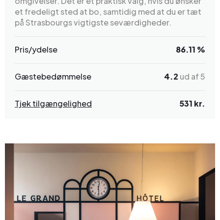
omgivelser. Det er et praktisk valg, hvis du ønsker
et fredeligt sted at bo, samtidig med at du er tæt
på Strasbourgs vigtigste seværdigheder.
Pris/ydelse
86.11 %
Gæstebedømmelse
4.2
ud af 5
Tjek tilgængelighed
531 kr.