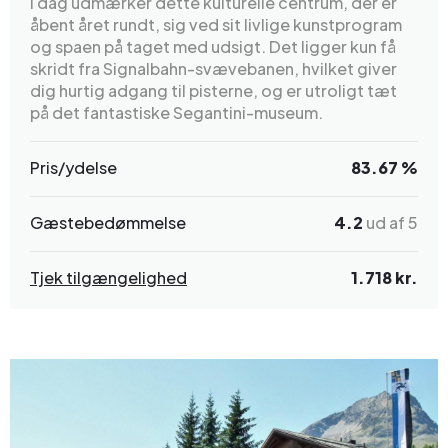
I dag udmærker dette kulturelle centrum, der er
åbent året rundt, sig ved sit livlige kunstprogram
og spaen på taget med udsigt. Det ligger kun få
skridt fra Signalbahn-svævebanen, hvilket giver
dig hurtig adgang til pisterne, og er utroligt tæt
på det fantastiske Segantini-museum.
Pris/ydelse
83.67 %
Gæstebedømmelse
4.2
ud af 5
Tjek tilgængelighed
1.718 kr.