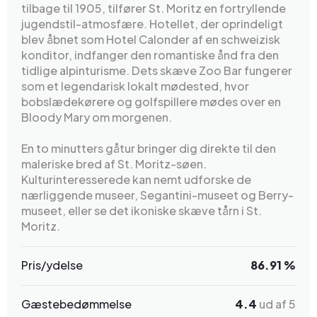
tilbage til 1905, tilfører St. Moritz en fortryllende
jugendstil-atmosfære. Hotellet, der oprindeligt
blev åbnet som Hotel Calonder af en schweizisk
konditor, indfanger den romantiske ånd fra den
tidlige alpinturisme. Dets skæve Zoo Bar fungerer
som et legendarisk lokalt mødested, hvor
bobslædekørere og golfspillere mødes over en
Bloody Mary om morgenen.
En to minutters gåtur bringer dig direkte til den
maleriske bred af St. Moritz-søen.
Kulturinteresserede kan nemt udforske de
nærliggende museer, Segantini-museet og Berry-
museet, eller se det ikoniske skæve tårn i St.
Moritz.
Pris/ydelse
86.91 %
Gæstebedømmelse
4.4
ud af 5