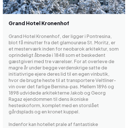
Grand Hotel Kronenhof
Grand Hotel Kronenhof, der ligger i Pontresina,
blot få minutter fra det glamourøse St. Moritz, er
et mesterværk inden for neobarok arkitektur, som
oprindeligt åbnede i 1848 som et beskedent
gæstgiveri med tre værelser. For at overleve de
magre år under begge verdenskrige satte de
initiativrige ejere deres lid til en egen vinbutik,
hvor de brugte heste til at transportere Veltliner-
vin over det farlige Bernina-pas. Mellem 1896 og
1898 udvidede arkitekterne Jakob og Georg
Ragaz ejendommen til dens ikoniske
hesteskoform, komplet med en storslået
gårdsplads og en kronet kuppel.
Indenfor kan hotellet prale af fantastiske