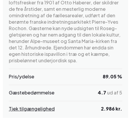
loftsfresker fra 1901 af Otto Haberer, der skildrer
de fire årstider, samt en mesterlig moderne
omindretning af de fællesarealer, udført af den
berømte franske indretningsarkitekt Pierre-Yves
Rochon. Gæsterne kan nyde udsigten til Roseg-
gletsjeren og har nem adgang til den lokale kultur,
herunder Alpe-museet og Santa Maria-kirken fra
det 12. århundrede. Ejendommen har endda sin
egen historiske ispavillon i træ og et kæmpe,
prisbelønnet underjordisk spa.
Pris/ydelse
89.05 %
Gæstebedømmelse
4.7
ud af 5
Tjek tilgængelighed
2.986 kr.