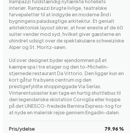
Rampazzi fuldstændig nytænkte hotellets
interiør. Rampazzi brugte livlige, teatralske
farvepaletter til at indgyde en moderne ånd i
bygningens paladsagtige arkitektur. Et genialt
arkitektonisk layout sikrer, at hver eneste af de 60
suiter vender mod syd, hvilket giver gæsterne en
uhindret udsigt over de spektakulære schweiziske
Alper og St. Moritz-søen.
Ud over designet byder ejendommen på et
kæmpe spa i tre etager og den to-Michelin-
stjernede restaurant Da Vittorio. Den ligger kun en
kort gåtur fra byens centrum og den
prestigefyldte shoppinggade Via Serlas.
Vinterentusiaster kan tage en hurtig shuttlebus til
den legendariske skistation Corviglia eller hoppe
på det UNESCO-fredede Bernina Express-tog for
at nyde en malerisk rejse gennem Engadin-dalen.
Pris/ydelse
79.96 %