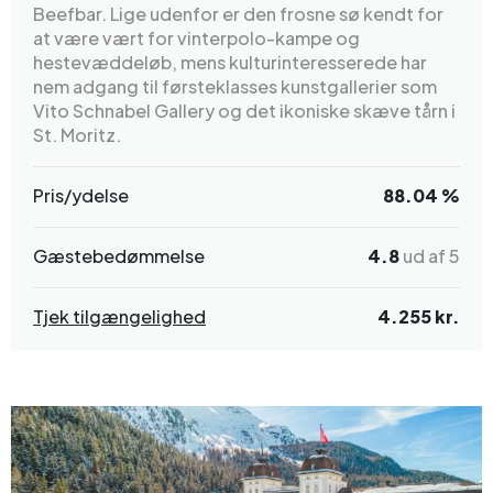
Beefbar. Lige udenfor er den frosne sø kendt for
at være vært for vinterpolo-kampe og
hestevæddeløb, mens kulturinteresserede har
nem adgang til førsteklasses kunstgallerier som
Vito Schnabel Gallery og det ikoniske skæve tårn i
St. Moritz.
Pris/ydelse
88.04 %
Gæstebedømmelse
4.8
ud af 5
Tjek tilgængelighed
4.255 kr.