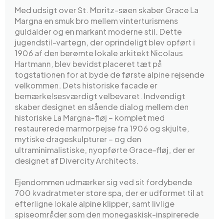
Med udsigt over St. Moritz-søen skaber Grace La
Margna en smuk bro mellem vinterturismens
guldalder og en markant moderne stil. Dette
jugendstil-vartegn, der oprindeligt blev opført i
1906 af den berømte lokale arkitekt Nicolaus
Hartmann, blev bevidst placeret tæt på
togstationen for at byde de første alpine rejsende
velkommen. Dets historiske facade er
bemærkelsesværdigt velbevaret. Indvendigt
skaber designet en slående dialog mellem den
historiske La Margna-fløj – komplet med
restaurerede marmorpejse fra 1906 og skjulte,
mytiske drageskulpturer – og den
ultraminimalistiske, nyopførte Grace-fløj, der er
designet af Divercity Architects.
Ejendommen udmærker sig ved sit fordybende
700 kvadratmeter store spa, der er udformet til at
efterligne lokale alpine klipper, samt livlige
spiseområder som den monegaskisk-inspirerede