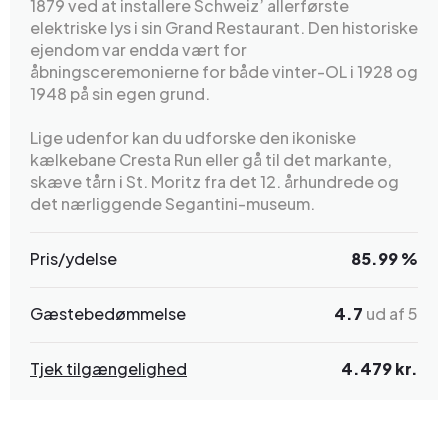
1879 ved at installere Schweiz’ allerførste
elektriske lys i sin Grand Restaurant. Den historiske
ejendom var endda vært for
åbningsceremonierne for både vinter-OL i 1928 og
1948 på sin egen grund.
Lige udenfor kan du udforske den ikoniske
kælkebane Cresta Run eller gå til det markante,
skæve tårn i St. Moritz fra det 12. århundrede og
det nærliggende Segantini-museum.
Pris/ydelse
85.99 %
Gæstebedømmelse
4.7
ud af 5
Tjek tilgængelighed
4.479 kr.