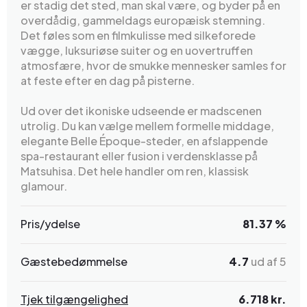
er stadig det sted, man skal være, og byder på en
overdådig, gammeldags europæisk stemning.
Det føles som en filmkulisse med silkeforede
vægge, luksuriøse suiter og en uovertruffen
atmosfære, hvor de smukke mennesker samles for
at feste efter en dag på pisterne.
Ud over det ikoniske udseende er madscenen
utrolig. Du kan vælge mellem formelle middage,
elegante Belle Époque-steder, en afslappende
spa-restaurant eller fusion i verdensklasse på
Matsuhisa. Det hele handler om ren, klassisk
glamour.
Pris/ydelse
81.37 %
Gæstebedømmelse
4.7
ud af 5
Tjek tilgængelighed
6.718 kr.