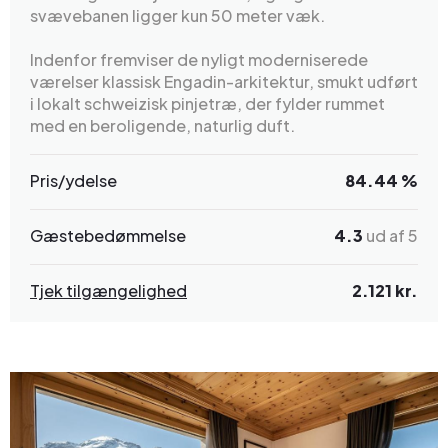
svævebanen ligger kun 50 meter væk.
Indenfor fremviser de nyligt moderniserede
værelser klassisk Engadin-arkitektur, smukt udført
i lokalt schweizisk pinjetræ, der fylder rummet
med en beroligende, naturlig duft.
Pris/ydelse
84.44 %
Gæstebedømmelse
4.3
ud af 5
Tjek tilgængelighed
2.121 kr.