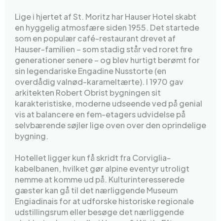
Lige i hjertet af St. Moritz har Hauser Hotel skabt
en hyggelig atmosfære siden 1955. Det startede
som en populær café-restaurant drevet af
Hauser-familien – som stadig står ved roret fire
generationer senere – og blev hurtigt berømt for
sin legendariske Engadine Nusstorte (en
overdådig valnød-karameltærte). I 1970 gav
arkitekten Robert Obrist bygningen sit
karakteristiske, moderne udseende ved på genial
vis at balancere en fem-etagers udvidelse på
selvbærende søjler lige oven over den oprindelige
bygning.
Hotellet ligger kun få skridt fra Corviglia-
kabelbanen, hvilket gør alpine eventyr utroligt
nemme at komme ud på. Kulturinteresserede
gæster kan gå til det nærliggende Museum
Engiadinais for at udforske historiske regionale
udstillingsrum eller besøge det nærliggende