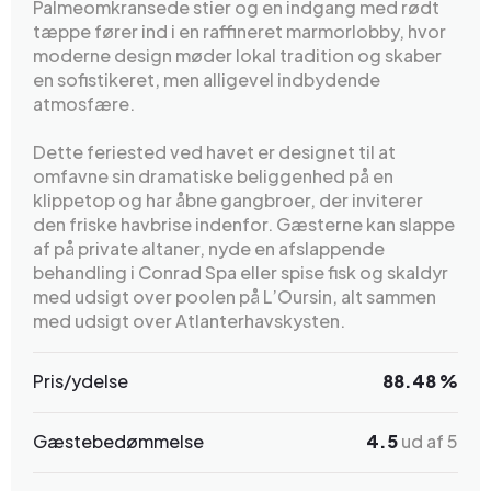
Palmeomkransede stier og en indgang med rødt
tæppe fører ind i en raffineret marmorlobby, hvor
moderne design møder lokal tradition og skaber
en sofistikeret, men alligevel indbydende
atmosfære.
Dette feriested ved havet er designet til at
omfavne sin dramatiske beliggenhed på en
klippetop og har åbne gangbroer, der inviterer
den friske havbrise indenfor. Gæsterne kan slappe
af på private altaner, nyde en afslappende
behandling i Conrad Spa eller spise fisk og skaldyr
med udsigt over poolen på L’Oursin, alt sammen
med udsigt over Atlanterhavskysten.
Pris/ydelse
88.48 %
Gæstebedømmelse
4.5
ud af 5