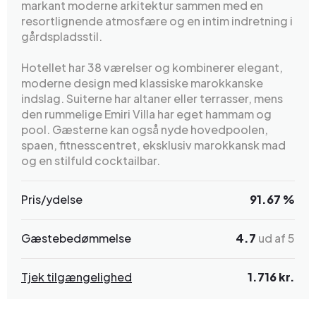
markant moderne arkitektur sammen med en
resortlignende atmosfære og en intim indretning i
gårdspladsstil.
Hotellet har 38 værelser og kombinerer elegant,
moderne design med klassiske marokkanske
indslag. Suiterne har altaner eller terrasser, mens
den rummelige Emiri Villa har eget hammam og
pool. Gæsterne kan også nyde hovedpoolen,
spaen, fitnesscentret, eksklusiv marokkansk mad
og en stilfuld cocktailbar.
Pris/ydelse
91.67 %
Gæstebedømmelse
4.7
ud af 5
Tjek tilgængelighed
1.716 kr.