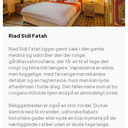
Riad Sidi Fatah
Riad Sidi Fatah ligger gemt væk i den gamle
medina og udstråler den der rolige
gårdhavsatmosfære, der får en til at tage det
roligt og blive lidt længere. Værelserne er enkle,
men hyggelige, med farverige marokkanske
detaljer og en tagterrasse, hvor man kan nyde
aftenbrisen i fulde drag. Det føles mere som at bo
i nogens stilfulde hjem end på et almindeligt hotel.
Beliggenheden er også en stor fordel. Du kan
slentre ned til stranden, udforske Rabats
historiske gader eller nyde en kop myntete på de
nærliggende caféer uden at skulle tage lange