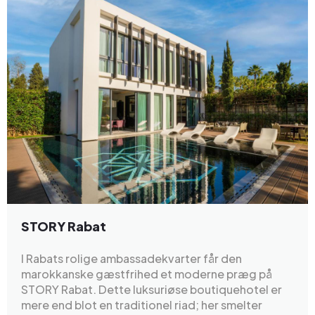
STORY Rabat
I Rabats rolige ambassadekvarter får den
marokkanske gæstfrihed et moderne præg på
STORY Rabat. Dette luksuriøse boutiquehotel er
mere end blot en traditionel riad; her smelter