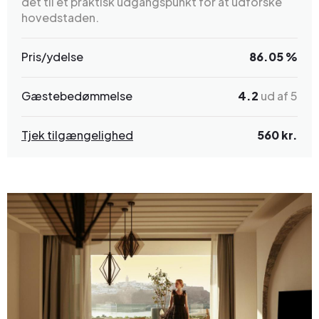
det til et praktisk udgangspunkt for at udforske
hovedstaden.
Pris/ydelse
86.05 %
Gæstebedømmelse
4.2
ud af 5
Tjek tilgængelighed
560 kr.