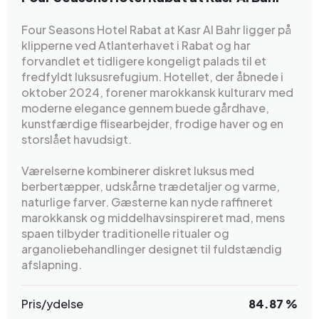
Four Seasons Hotel Rabat at Kasr Al Bahr ligger på
klipperne ved Atlanterhavet i Rabat og har
forvandlet et tidligere kongeligt palads til et
fredfyldt luksusrefugium. Hotellet, der åbnede i
oktober 2024, forener marokkansk kulturarv med
moderne elegance gennem buede gårdhave,
kunstfærdige flisearbejder, frodige haver og en
storslået havudsigt.
Værelserne kombinerer diskret luksus med
berbertæpper, udskårne trædetaljer og varme,
naturlige farver. Gæsterne kan nyde raffineret
marokkansk og middelhavsinspireret mad, mens
spaen tilbyder traditionelle ritualer og
arganoliebehandlinger designet til fuldstændig
afslapning.
Pris/ydelse
84.87 %