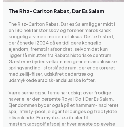
The Ritz-Carlton Rabat, Dar Es Salam
The Ritz-Carlton Rabat, Dar es Salam ligger midt i
en 180 hektar stor skov og forener marokkansk
kongelig arv med moderne luksus. Dette fristed,
der åbnede i 2024 på en tidligere kongelig
ejendom, fremstår afsondret, selvom det kun
ligger få minutter fra Rabats historiske centrum.
Gæsterne bydes velkommen gennem andalusiske
springvand ind i storslåede rum, der er dekoreret
med zellij-fliser, udskåret cedertræ og
udsmykkede arabisk-andalusiske lofter.
Værelserne og suiterne har udsigt over frodige
haver eller den berømte Royal Golf Dar Es Salam.
Ejendommen byder også på et hammam-inspireret
spa, infinity-pool, elegante lounges og fredfyldte
olivenlunde. Fra mynte-te-ritualer til
mesterskabsgolf afspejler hver eneste oplevelse