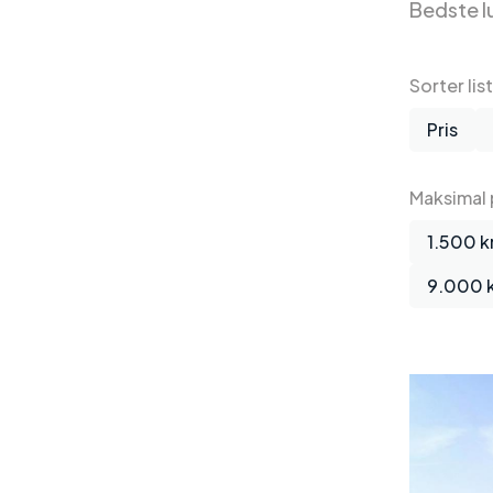
Bedste l
Sorter lis
Pris
Maksimal p
1.500 kr
9.000 k