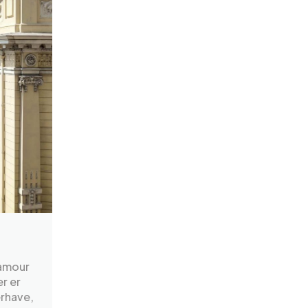
lamour
r er
erhave,