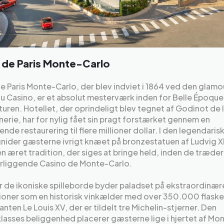
 de Paris Monte-Carlo
e Paris Monte-Carlo, der blev indviet i 1864 ved den glam
u Casino, er et absolut mesterværk inden for Belle Époque
turen. Hotellet, der oprindeligt blev tegnet af Godinot de 
erie, har for nylig fået sin pragt forstærket gennem en
nde restaurering til flere millioner dollar. I den legendaris
nider gæsterne ivrigt knæet på bronzestatuen af Ludvig XIV
en æret tradition, der siges at bringe held, inden de træder 
rliggende Casino de Monte-Carlo.
 de ikoniske spilleborde byder paladset på ekstraordinær
ioner som en historisk vinkælder med over 350.000 flaske
anten Le Louis XV, der er tildelt tre Michelin-stjerner. Den
lasses beliggenhed placerer gæsterne lige i hjertet af Mo