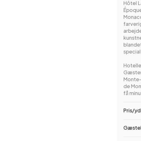
Hôtel L
Époque-
Monaco.
farveri
arbejde
kunstn
blande
specia
Hotelle
Gæstern
Monte-
de Mon
få minu
Pris/yd
Gæste