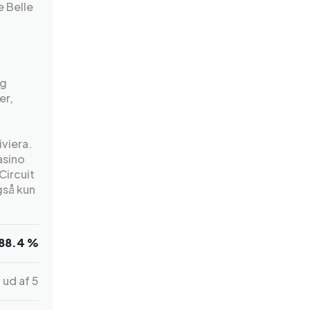
e Belle
og
er,
iviera.
asino
ircuit
gså kun
88.4 %
4
ud af 5