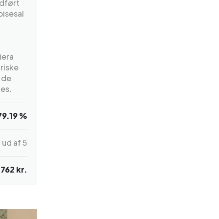
dført
pisesal
iera
riske
 de
les.
79.19 %
7
ud af 5
.762 kr.