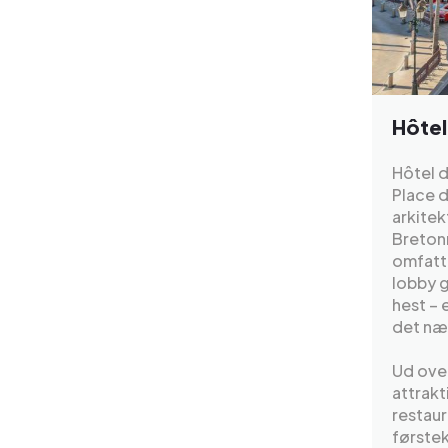
Hôtel
Hôtel d
Place d
arkitek
Bretonn
omfatte
lobby g
hest – 
det næ
Ud over
attrakt
restaur
førstek