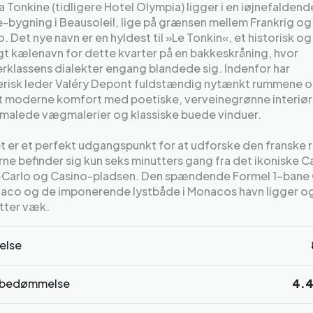
a Tonkine (tidligere Hotel Olympia) ligger i en iøjnefaldend
bygning i Beausoleil, lige på grænsen mellem Frankrig og
 Det nye navn er en hyldest til »Le Tonkin«, et historisk og
gt kælenavn for dette kvarter på en bakkeskråning, hvor
rklassens dialekter engang blandede sig. Indenfor har
erisk leder Valéry Depont fuldstændig nytænkt rummene 
t moderne komfort med poetiske, verveinegrønne interiør
lmalede vægmalerier og klassiske buede vinduer.
t er et perfekt udgangspunkt for at udforske den franske r
e befinder sig kun seks minutters gang fra det ikoniske C
Carlo og Casino-pladsen. Den spændende Formel 1-bane C
aco og de imponerende lystbåde i Monacos havn ligger o
tter væk.
else
bedømmelse
4.