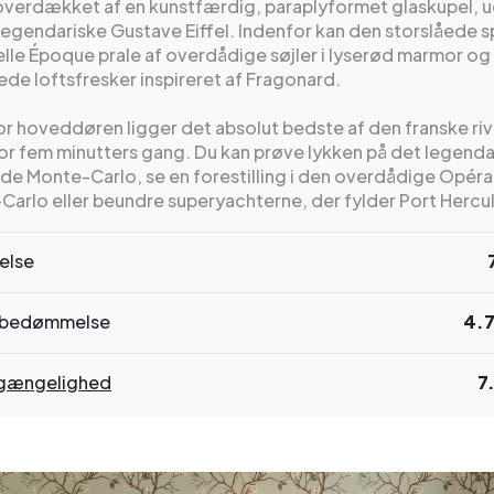
overdækket af en kunstfærdig, paraplyformet glaskupel, u
legendariske Gustave Eiffel. Indenfor kan den storslåede s
elle Époque prale af overdådige søjler i lyserød marmor og
ede loftsfresker inspireret af Fragonard.
r hoveddøren ligger det absolut bedste af den franske riv
or fem minutters gang. Du kan prøve lykken på det legenda
de Monte-Carlo, se en forestilling i den overdådige Opéra
arlo eller beundre superyachterne, der fylder Port Hercu
else
bedømmelse
4.
ilgængelighed
7