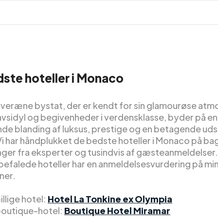
ste hoteller i Monaco
veræne bystat, der er kendt for sin glamourøse atm
vsidyl og begivenheder i verdensklasse, byder på en
de blanding af luksus, prestige og en betagende uds
Vi har håndplukket de bedste hoteller i Monaco på ba
nger fra eksperter og tusindvis af gæsteanmeldelser. 
befalede hoteller har en anmeldelsesvurdering på mi
rner.
llige hotel:
Hotel La Tonkine ex Olympia
outique-hotel:
Boutique Hotel Miramar