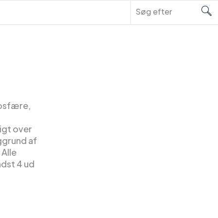
osfære,
igt over
ggrund af
Alle
ndst 4 ud