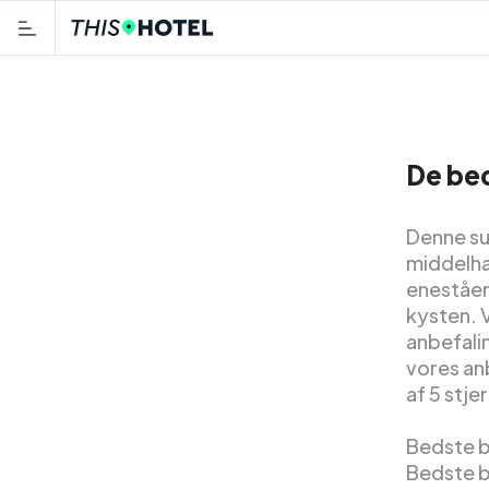
De bed
Denne su
middelha
eneståen
kysten. 
anbefali
vores an
af 5 stje
Bedste bi
Bedste b