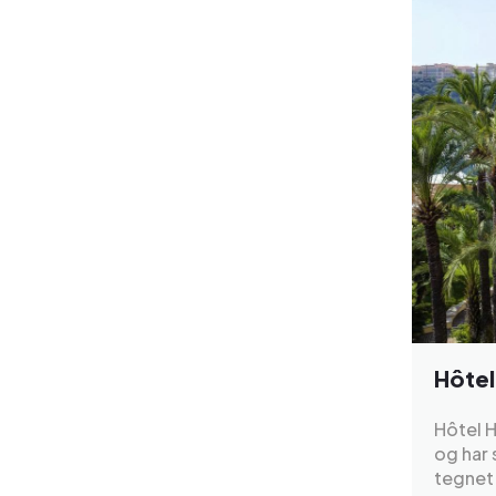
Hôte
Hôtel 
og har 
tegnet