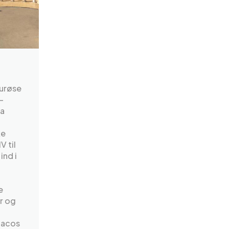
ourøse
-
la
ke
 til
ind i
e
r og
nacos