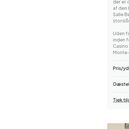
der er 
af den 
Salle B
storslå
Uden fo
inden f
Casino 
Monte-C
Pris/yd
Gæste
Tjek t