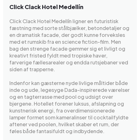
Click Clack Hotel Medellín
Click Clack Hotel Medellín ligner en futuristisk
fæstning med sorte stålbjælker, betondetaljer og
en dramatisk facade, der godt kunne forveksles
med et rumskib fra en science fiction-film. Men
bag den strenge facade gemmer sig et livligt og
kreativt fristed fyldt med tropiske haver,
farverige fællesarealer og endda rutsjebaner ved
siden af trapperne.
Indenfor kan gæsterne nyde livlige måltider både
inde og ude, legesyge Dada-inspirerede værelser
og en tagterrasse med pool og udsigt over
bjergene. Hotellet forener luksus, afslapning og
kunstnerisk energi, fra overdimensionerede
lamper formet som kameralinser til cocktailfyldte
aftener ved poolen, hvilket skaber et rum, der
føles både fantasifuldt og indbydende.