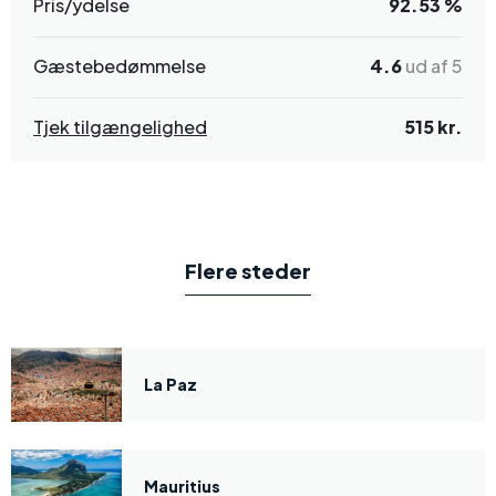
Pris/ydelse
92.53 %
Gæstebedømmelse
4.6
ud af 5
Tjek tilgængelighed
515 kr.
Flere steder
La Paz
Mauritius