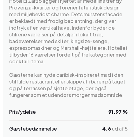
Hotel El Zarzo ligger i hjertet af Medellíns trendy
Provenza-kvarter og forener futuristisk design
med miljøbevidst charme. Dets murstensfacade
er beklædt med frodig beplantning, der giver
indtryk af en vertikal have. Indenfor byder de
stilrene værelser på detaljer i lokalt træ,
badeværelser med skifer, kingsize-senge,
espressomaskiner og Marshall-højttalere. Hotellet
tilbyder 16 værelser fordelt på tre kategorier med
cocktail-tema.
Gæsterne kan nyde caribisk-inspireret mad i den
stilfulde restaurant eller slappe af i baren på taget
og på terrassen på sjette etage, der også
fungerer som et udendørs morgenmadsområde.
Pris/ydelse
91.97 %
Gæstebedømmelse
4.6
ud af 5