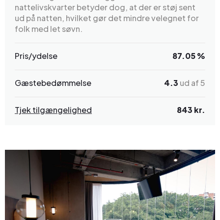
nattelivskvarter betyder dog, at der er støj sent
ud på natten, hvilket gør det mindre velegnet for
folk med let søvn.
Pris/ydelse
87.05 %
Gæstebedømmelse
4.3
ud af 5
Tjek tilgængelighed
843 kr.