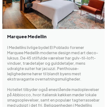
Marquee Medellin
I Medellíns livlige bydel El Poblado forener
Marquee Medellín moderne design med art deco-
luksus. De 45 stilfulde værelser har gulv-til-loft-
vinduer, trædetaljer og gulddetaljer, mens
udvalgte suiter har jacuzzi. Penthouse-
lejlighederne hører til blandt byens mest
ekstravagante overnatningsmuligheder.
Hotellet tilbyder også enestående madoplevelser
på Abbiocco, hvor italiensk køkken møder lokale
smagsoplevelser, samt en populær tagterrassebar
med udsigt i det fri. Beliggenheden i Medellíns