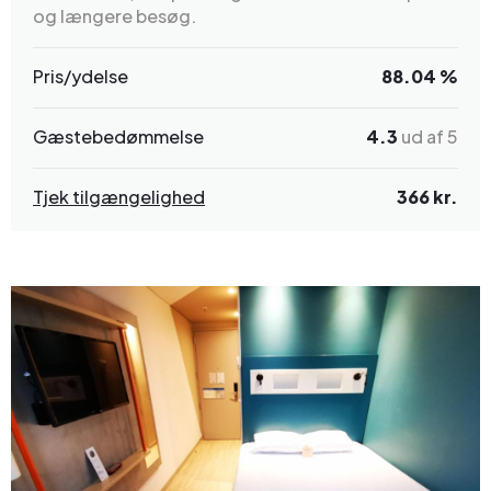
og længere besøg.
Pris/ydelse
88.04 %
Gæstebedømmelse
4.3
ud af 5
Tjek tilgængelighed
366 kr.