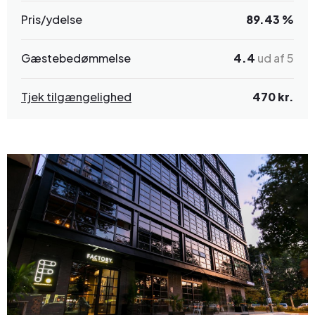
Pris/ydelse
89.43 %
Gæstebedømmelse
4.4
ud af 5
Tjek tilgængelighed
470 kr.