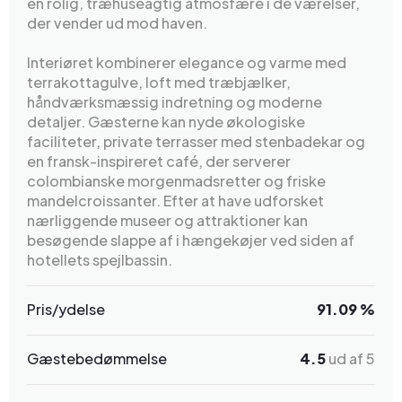
en rolig, træhuseagtig atmosfære i de værelser,
der vender ud mod haven.
Interiøret kombinerer elegance og varme med
terrakottagulve, loft med træbjælker,
håndværksmæssig indretning og moderne
detaljer. Gæsterne kan nyde økologiske
faciliteter, private terrasser med stenbadekar og
en fransk-inspireret café, der serverer
colombianske morgenmadsretter og friske
mandelcroissanter. Efter at have udforsket
nærliggende museer og attraktioner kan
besøgende slappe af i hængekøjer ved siden af
hotellets spejlbassin.
Pris/ydelse
91.09 %
Gæstebedømmelse
4.5
ud af 5