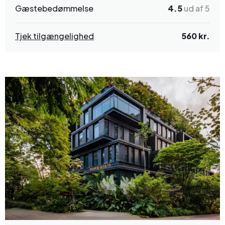
Gæstebedømmelse
4.5
ud af 5
Tjek tilgængelighed
560 kr.