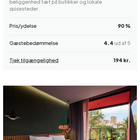
beliggenhed tæt på butikker og lokale
spisesteder.
Pris/ydelse
90 %
Gæstebedømmelse
4.4
ud af 5
Tjek tilgængelighed
194 kr.