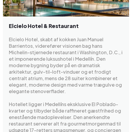
Elcielo Hotel & Restaurant
Elcielo Hotel, skabt af kokken Juan Manuel
Barrientos, viderefører visionen bag hans
Michelin-stjernede restaurant i Washington, D.C., i
et imponerende luksushotel i Medellín. Den
moderne bygning byder på en dramatisk
arkitektur, gulv-til-loft-vinduer og et frodigt
centralt atrium, mens de 28 suiter kombinerer et
elegant, moderne design med varme trægulve og
elegante stenoverflader.
Hotellet ligger i Medellíns eksklusive El Poblado-
kvarter og tilbyder både raffineret gæstfrihed og
enestående madoplevelser. Den anerkendte
restaurant serverer alt fra gourmetmorgenmad til
udsøgte 17-retters smagsmenuer, og conciergen