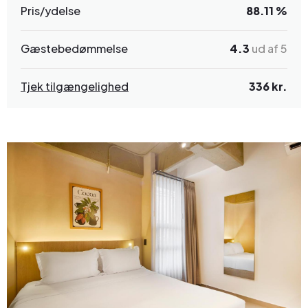
Pris/ydelse
88.11 %
Gæstebedømmelse
4.3
ud af 5
Tjek tilgængelighed
336 kr.