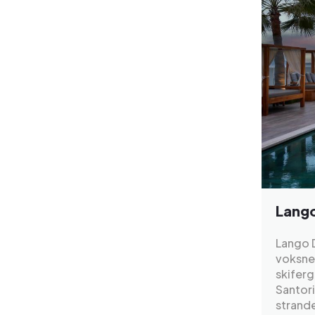
Lango
Lango 
voksne 
skiferg
Santori
strand