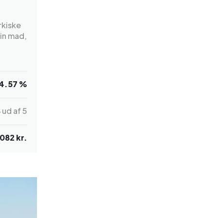
rkiske
in mad,
4.57 %
8
ud af 5
.082 kr.