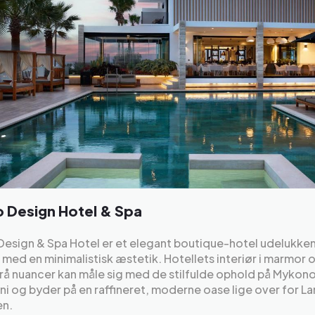
 Design Hotel & Spa
Design & Spa Hotel er et elegant boutique-hotel udelukke
med en minimalistisk æstetik. Hotellets interiør i marmor 
rå nuancer kan måle sig med de stilfulde ophold på Mykon
ni og byder på en raffineret, moderne oase lige over for L
en.