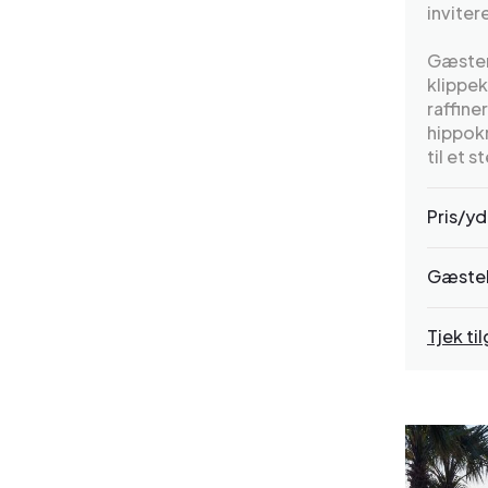
inviter
Gæster
klippek
raffine
hippokr
til et 
Pris/yd
Gæste
Tjek t