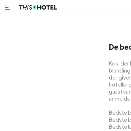
De bed
Kos, der
blanding
der giver
hoteller 
gæsteanm
anmeldel
Bedste bi
Bedste b
Bedste l