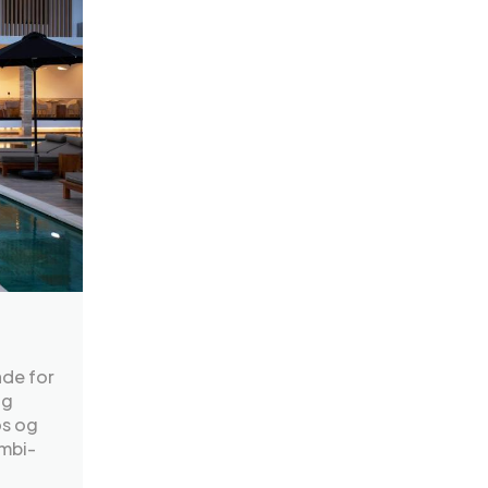
nde for
og
os og
ambi-