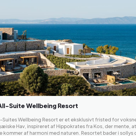
All-Suite Wellbeing Resort
l-Suites Wellbeing Resort er et eksklusivt fristed for voksn
iske Hav, inspireret af Hippokrates fra Kos, der mente, 
 kommer af harmoni med naturen. Resortet bader i sollys 