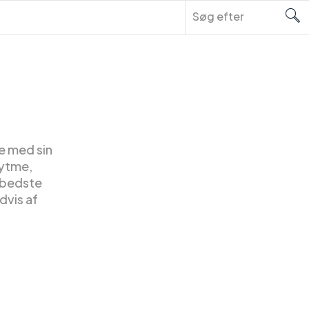
e med sin
rytme,
e bedste
dvis af