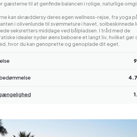
er gæsterne til at genfinde balancen i rolige, naturlige omgi
ne kan skræddersy deres egen wellness-rejse, fra yoga p
anten i olivenlunde til svømmeture i havet, solbeskinnede l
rede seksretters middage ved bålpladsen. I tråd med de
atiske idealer nyder øens beboere et langt liv, hvilket gør
sted, hvor du kan genoprette og genoplade dit eget.
else
9
bedømmelse
4.
ilgængelighed
1