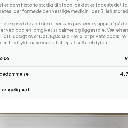
el er øens historie stadig til stede, da det er fødestedet fo
ates, der formede den vestlige medicin i det 5. århundrede
besøg ved de antikke ruiner kan gæsterne slappe af på de
ler ved poolen, omgivet af palmer og liggestole. Værelser
l-loft-udsigt over Det Ægæiske Hav eller private pools, hvi
r en fredfyldt oase med et strejf af kulturel dybde.
else
9
bedømmelse
4.
ilgængelighed