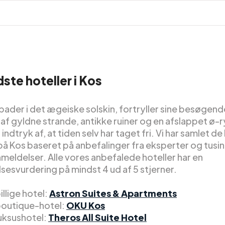
ste hoteller i Kos
 bader i det ægeiske solskin, fortryller sine besøgend
 af gyldne strande, antikke ruiner og en afslappet ø-
 indtryk af, at tiden selv har taget fri. Vi har samlet d
på Kos baseret på anbefalinger fra eksperter og tusin
eldelser. Alle vores anbefalede hoteller har en
sesvurdering på mindst 4 ud af 5 stjerner.
llige hotel:
Astron Suites & Apartments
outique-hotel:
OKU Kos
uksushotel:
Theros All Suite Hotel