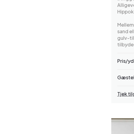
Alligev
Hippokr
Mellem 
sand el
gulv-ti
tilbyde
Pris/yd
Gæste
Tjek t