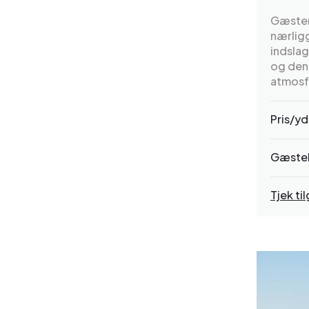
Gæster
nærligg
indsla
og den 
atmosf
Pris/yd
Gæste
Tjek t