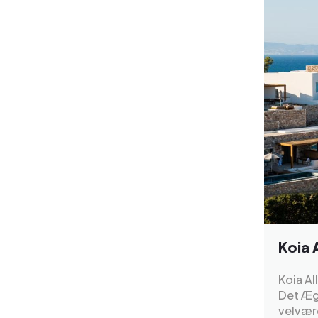
Koia 
Koia Al
Det Ægæ
velvære