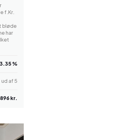
r
 f.Kr.
t bløde
ne har
lket
3.35 %
7
ud af 5
896 kr.