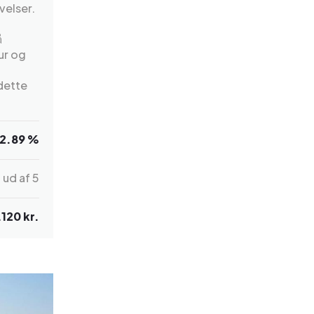
velser.
å
ur og
 dette
2.89 %
7
ud af 5
.120 kr.