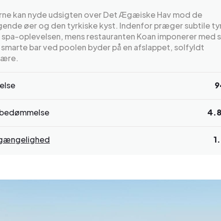
ne kan nyde udsigten over Det Ægæiske Hav mod de
ende øer og den tyrkiske kyst. Indenfor præger subtile ty
g spa-oplevelsen, mens restauranten Koan imponerer med s
smarte bar ved poolen byder på en afslappet, solfyldt
ære.
else
9
bedømmelse
4.
ilgængelighed
1