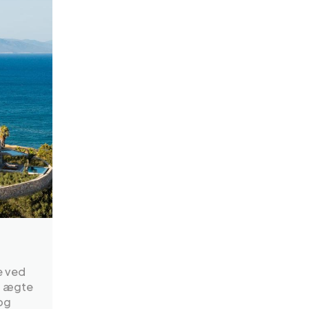
e ved
at ægte
og