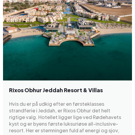
Rixos Obhur Jeddah Resort & Villas
Hvis du er på udkig efter en førsteklasses
strandferie i Jeddah, er Rixos Obhur det helt
rigtige valg. Hotellet ligger lige ved Rødehavets
kyst og er byens første luksuriøse all-inclusive-
resort. Her er stemningen fuld af energi og sjov,