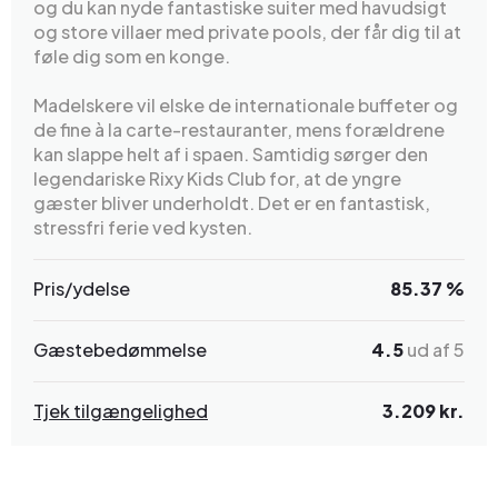
og du kan nyde fantastiske suiter med havudsigt
og store villaer med private pools, der får dig til at
føle dig som en konge.
Madelskere vil elske de internationale buffeter og
de fine à la carte-restauranter, mens forældrene
kan slappe helt af i spaen. Samtidig sørger den
legendariske Rixy Kids Club for, at de yngre
gæster bliver underholdt. Det er en fantastisk,
stressfri ferie ved kysten.
Pris/ydelse
85.37 %
Gæstebedømmelse
4.5
ud af 5
Tjek tilgængelighed
3.209 kr.