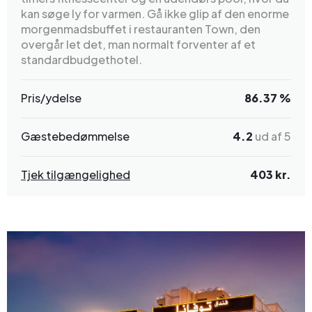
kan søge ly for varmen. Gå ikke glip af den enorme
morgenmadsbuffet i restauranten Town, den
overgår let det, man normalt forventer af et
standardbudgethotel.
Pris/ydelse
86.37 %
Gæstebedømmelse
4.2
ud af 5
Tjek tilgængelighed
403 kr.