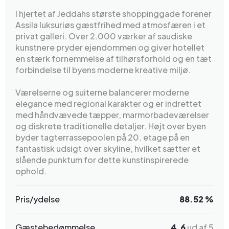
I hjertet af Jeddahs største shoppinggade forener
Assila luksuriøs gæstfrihed med atmosfæren i et
privat galleri. Over 2.000 værker af saudiske
kunstnere pryder ejendommen og giver hotellet
en stærk fornemmelse af tilhørsforhold og en tæt
forbindelse til byens moderne kreative miljø.
Værelserne og suiterne balancerer moderne
elegance med regional karakter og er indrettet
med håndvævede tæpper, marmorbadeværelser
og diskrete traditionelle detaljer. Højt over byen
byder tagterrassepoolen på 20. etage på en
fantastisk udsigt over skyline, hvilket sætter et
slående punktum for dette kunstinspirerede
ophold.
Pris/ydelse
88.52 %
Gæstebedømmelse
4.6
ud af 5