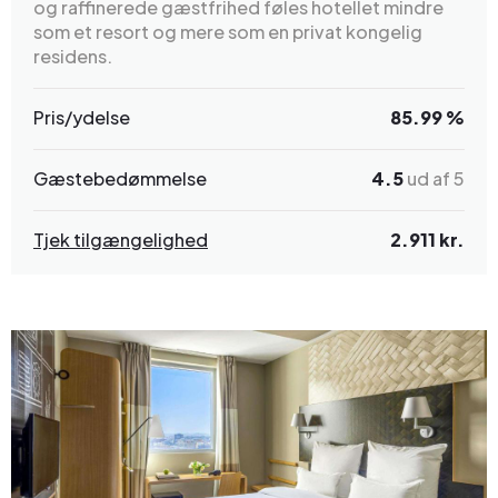
og raffinerede gæstfrihed føles hotellet mindre
som et resort og mere som en privat kongelig
residens.
Pris/ydelse
85.99 %
Gæstebedømmelse
4.5
ud af 5
Tjek tilgængelighed
2.911 kr.