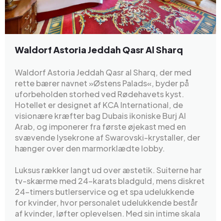
Waldorf Astoria Jeddah Qasr Al Sharq
Waldorf Astoria Jeddah Qasr al Sharq, der med
rette bærer navnet »Østens Palads«, byder på
uforbeholden storhed ved Rødehavets kyst.
Hotellet er designet af KCA International, de
visionære kræfter bag Dubais ikoniske Burj Al
Arab, og imponerer fra første øjekast med en
svævende lysekrone af Swarovski-krystaller, der
hænger over den marmorklædte lobby.
Luksus rækker langt ud over æstetik. Suiterne har
tv-skærme med 24-karats bladguld, mens diskret
24-timers butlerservice og et spa udelukkende
for kvinder, hvor personalet udelukkende består
af kvinder, løfter oplevelsen. Med sin intime skala