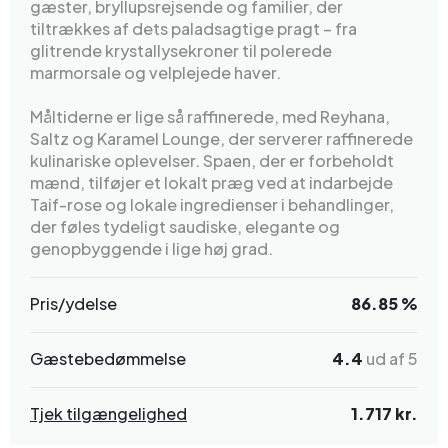
gæster, bryllupsrejsende og familier, der
tiltrækkes af dets paladsagtige pragt – fra
glitrende krystallysekroner til polerede
marmorsale og velplejede haver.
Måltiderne er lige så raffinerede, med Reyhana,
Saltz og Karamel Lounge, der serverer raffinerede
kulinariske oplevelser. Spaen, der er forbeholdt
mænd, tilføjer et lokalt præg ved at indarbejde
Taif-rose og lokale ingredienser i behandlinger,
der føles tydeligt saudiske, elegante og
genopbyggende i lige høj grad.
Pris/ydelse
86.85 %
Gæstebedømmelse
4.4
ud af 5
Tjek tilgængelighed
1.717 kr.