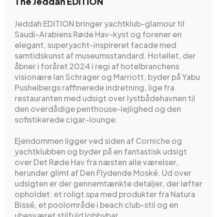
The Jeddah EDITION
Jeddah EDITION bringer yachtklub-glamour til
Saudi-Arabiens Røde Hav-kyst og forener en
elegant, superyacht-inspireret facade med
samtidskunst af museumsstandard. Hotellet, der
åbner i foråret 2024 i regi af hotelbranchens
visionære Ian Schrager og Marriott, byder på Yabu
Pushelbergs raffinerede indretning, lige fra
restauranten med udsigt over lystbådehavnen til
den overdådige penthouse-lejlighed og den
sofistikerede cigar-lounge.
Ejendommen ligger ved siden af Corniche og
yachtklubben og byder på en fantastisk udsigt
over Det Røde Hav fra næsten alle værelser,
herunder glimt af Den Flydende Moské. Ud over
udsigten er der gennemtænkte detaljer, der løfter
opholdet: et roligt spa med produkter fra Natura
Bissé, et poolområde i beach club-stil og en
ubesværet stilfuld lobbybar.