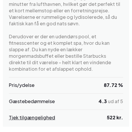
minutter fra lufthavnen, hvilket gør det perfekt til
et kort mellemstop eller en forretningsrejse.
Værelserne er rummelige og lydisolerede, så du
faktisk kan få en god nats søvn.
Derudover er der en udendørs pool, et
fitnesscenter og et komplet spa, hvor du kan
slappe af. Du kan nyde en lækker
morgenmadsbuffet eller bestille Starbucks
direkte til dit værelse – helt klart en vindende
kombination for et afslappet ophold.
Pris/ydelse
87.72 %
Gæstebedømmelse
4.3
ud af 5
Tjek tilgængelighed
522 kr.