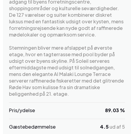
adgang til byens forretningscentre,
shoppingområder og kulturelle seværdigheder.
De 127 værelser og suiter kombinerer diskret
luksus med en fantastisk udsigt over kysten, mens
forretningsrejsende kan nyde godt af raffinerede
mødelokaler og opmærksom service.
Stemningen bliver mere afslappet på øverste
etage, hvor en tagterrasse med pool byder på
udsigt over byens skyline. På Soleil serveres
eftermiddagste med udsigt til solnedgangen,
mens den elegante Al Malaki Lounge Terrace
serverer raffinerede fiskeretter med det glitrende
Røde Hav som kulisse fra sin dramatiske
beliggenhed på 21. etage.
Pris/ydelse
89.03 %
Gæstebedømmelse
4.5
ud af 5