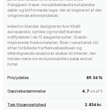
frangipani-træer, mosaikbeklædte katalanske
søjler og klitformede tage, der er inspireret af det
omgivende ørkenlandskab.
Indenfor blander designeren Amr Khalil
europæiske, syriske og nordafrikanske
indflydelser i de 13 elegante suiter. Græsk-
inspirerede freskomalerier, fliser i venetiansk stil
efter forbillede fra Markusbasilikaen og
sfinkslignende skulpturer skaber et interiør, der
minder mere om en kunstsamlers palæ end et
hotel.
Pris/ydelse
89.36 %
Gæstebedømmelse
4.7
ud af 5
Tjek tilgængelighed
2.836 kr.