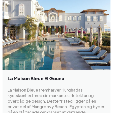
La Maison Bleue El Gouna
La Maison Bleue fremhæver Hurghadas
kystskønhed med sin markante arkitektur og
overdådige design. Dette fristed ligger på en
privat del af Mangroovy Beach i Egypten og byder
på en blå facade omkranset af klatrende