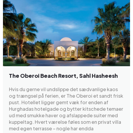
The Oberoi Beach Resort, Sahl Hasheesh
Hvis du gerne vil undslippe det sædvanlige kaos
og trængsel på ferien, er The Oberoi et sandt frisk
pust. Hotellet ligger gemt væk for enden af
Hurghadas hotelgade og bytter kitschede temaer
ud med smukke haver og afslappede suiter med
kuppeltag. Hvert værelse føles som en privat villa
med egen terrasse – nogle har endda