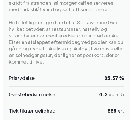
skridt fra stranden, så morgenkaffen serveres
med turkisblåt vand og salt luft som tilbehør.
Hotellet ligger lige i hjertet af St. Lawrence Gap,
hvilket betyder, at restauranter, natteliv og
strandbarer nærmest kredser om din dørtærskel.
Efter en afslappet eftermiddag ved poolen kan du
gå ud og nyde friske fisk og skaldyr, live musik eller
en solnedgangstur, der ligner et postkort, der er
kommet til live.
Pris/ydelse
85.37 %
Gæstebedømmelse
4.2
ud af 5
Tjek tilgængelighed
888 kr.