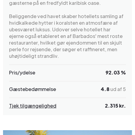
gæsterne på en fredfyldt karibisk oase.
Beliggende ved havet skaber hotellets samling af
hvidkalkede hytter i koralsten en atmosfære af
ubesværet luksus. Udover selve hotellet har
ejerne også etableret en af Barbados' mest roste
restauranter, hvilket gør ejendommen til en skjult
perle for rejsende, der søger et raffineret, men
uhøjtideligt strandliv.
Pris/ydelse
92.03 %
Gæstebedømmelse
4.8
ud af 5
Tjek tilgængelighed
2.315 kr.