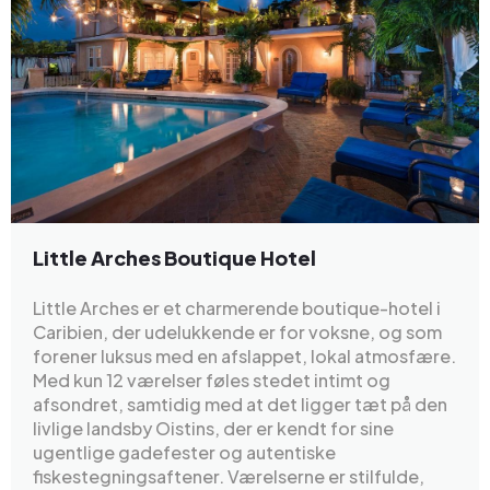
Little Arches Boutique Hotel
Little Arches er et charmerende boutique-hotel i
Caribien, der udelukkende er for voksne, og som
forener luksus med en afslappet, lokal atmosfære.
Med kun 12 værelser føles stedet intimt og
afsondret, samtidig med at det ligger tæt på den
livlige landsby Oistins, der er kendt for sine
ugentlige gadefester og autentiske
fiskestegningsaftener. Værelserne er stilfulde,