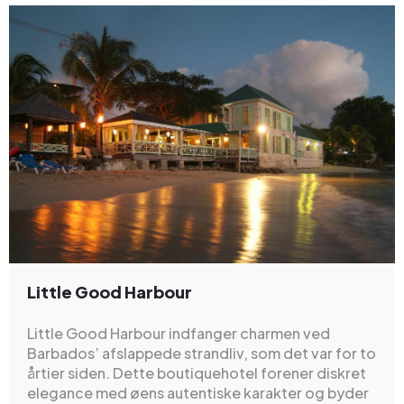
Little Good Harbour
Little Good Harbour indfanger charmen ved
Barbados’ afslappede strandliv, som det var for to
årtier siden. Dette boutiquehotel forener diskret
elegance med øens autentiske karakter og byder