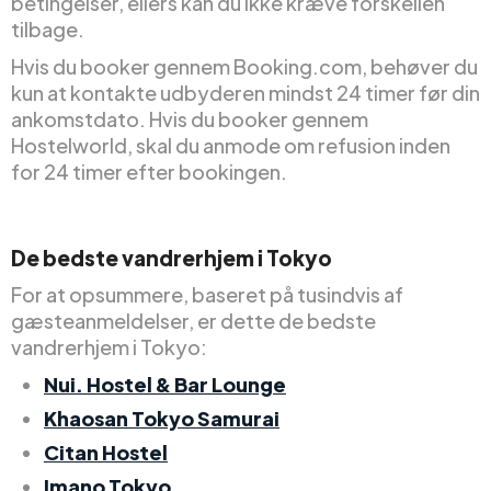
betingelser, ellers kan du ikke kræve forskellen
tilbage.
Hvis du booker gennem Booking.com, behøver du
kun at kontakte udbyderen mindst 24 timer før din
ankomstdato. Hvis du booker gennem
Hostelworld, skal du anmode om refusion inden
for 24 timer efter bookingen.
De bedste vandrerhjem i Tokyo
For at opsummere, baseret på tusindvis af
gæsteanmeldelser, er dette de bedste
vandrerhjem i Tokyo:
Nui. Hostel & Bar Lounge
Khaosan Tokyo Samurai
Citan Hostel
Imano Tokyo