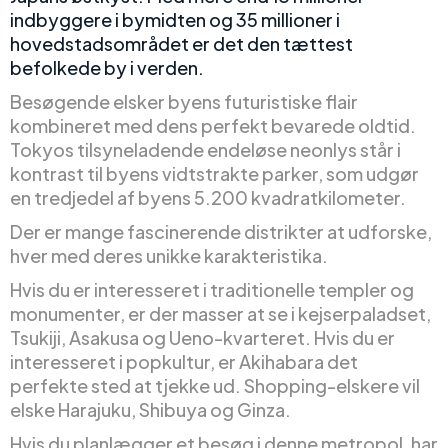
indbyggere i bymidten og 35 millioner i
hovedstadsområdet er det den tættest
befolkede by i verden.
Besøgende elsker byens futuristiske flair
kombineret med dens perfekt bevarede oldtid.
Tokyos tilsyneladende endeløse neonlys står i
kontrast til byens vidtstrakte parker, som udgør
en tredjedel af byens 5.200 kvadratkilometer.
Der er mange fascinerende distrikter at udforske,
hver med deres unikke karakteristika.
Hvis du er interesseret i traditionelle templer og
monumenter, er der masser at se i kejserpaladset,
Tsukiji, Asakusa og Ueno-kvarteret. Hvis du er
interesseret i popkultur, er Akihabara det
perfekte sted at tjekke ud. Shopping-elskere vil
elske Harajuku, Shibuya og Ginza.
Hvis du planlægger et besøg i denne metropol, har