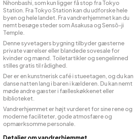
Nihonbashi, som kun ligger få stop fra Tokyo
Station. Fra Tokyo Station kan du udforske hele
byen og hele landet. Fra vandrerhjemmet kan du
nemt besøge steder som Asakusa og Sensō-ji
Temple.
Denne syvetagers bygning tilbyder gæsterne
private værelser eller blandede sovesale for
kvinder og mænd. Toiletartikler og sengelinned
stilles gratis til rådighed.
Der er en kunstnerisk café i stueetagen, og du kan
danse natten lang i baren i kælderen. Du kan nemt
møde andre gæster i fælleskøkkenet eller
biblioteket.
Vandrerhjemmet er højt vurderet for sine rene og
moderne faciliteter, gode atmosfære og
opmærksomme personale.
Detaljer om vandrerhjemmet