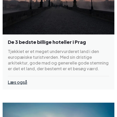
De 3 bedste billige hoteller i Prag
Tjekkiet er et meget undervurderet land i den
europæiske turistverden. Med sin dristige
arkitektur, gode mad og generelle gode stemning
er det et land, der bestemt er et besøg værd.
Læs også