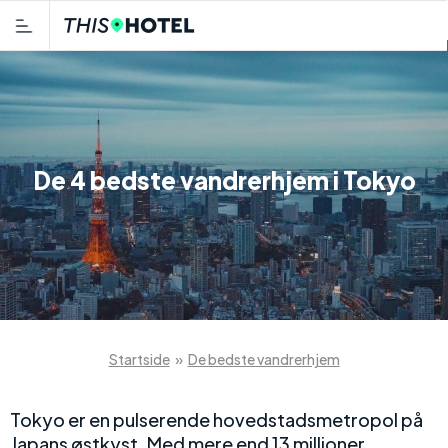
De 4 bedste vandrerhjem i Tokyo
Startside
»
De bedste vandrerhjem
Tokyo er en pulserende hovedstadsmetropol på
Japans østkyst. Med mere end 13 millioner