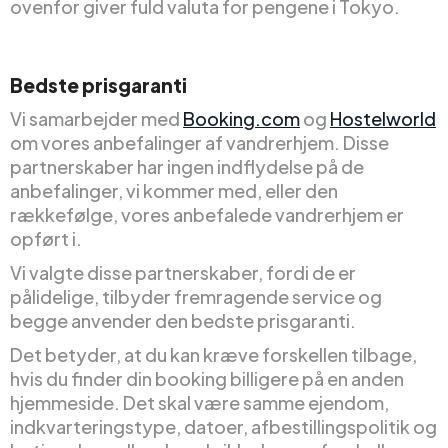
ovenfor giver fuld valuta for pengene i Tokyo.
Bedste prisgaranti
Vi samarbejder med
Booking.com
og
Hostelworld
om vores anbefalinger af vandrerhjem. Disse
partnerskaber har ingen indflydelse på de
anbefalinger, vi kommer med, eller den
rækkefølge, vores anbefalede vandrerhjem er
opført i.
Vi valgte disse partnerskaber, fordi de er
pålidelige, tilbyder fremragende service og
begge anvender den bedste prisgaranti.
Det betyder, at du kan kræve forskellen tilbage,
hvis du finder din booking billigere på en anden
hjemmeside. Det skal være samme ejendom,
indkvarteringstype, datoer, afbestillingspolitik og