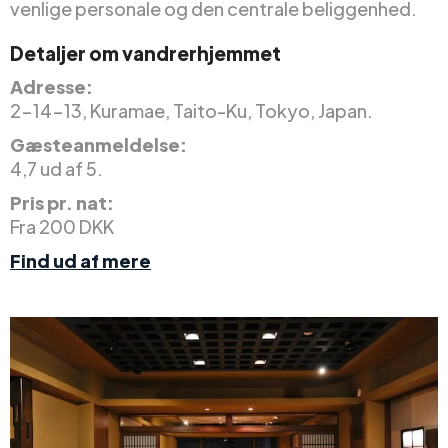
venlige personale og den centrale beliggenhed.
Detaljer om vandrerhjemmet
Adresse:
2-14-13, Kuramae, Taito-Ku, Tokyo, Japan.
Gæsteanmeldelse:
4,7 ud af 5.
Pris pr. nat:
Fra 200 DKK
Find ud af mere