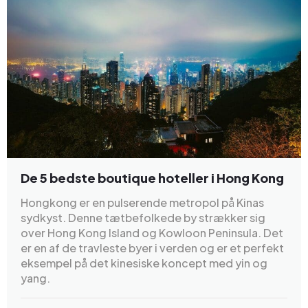
De 5 bedste boutique hoteller i Hong Kong
Hongkong er en pulserende metropol på Kinas
sydkyst. Denne tætbefolkede by strækker sig
over Hong Kong Island og Kowloon Peninsula. Det
er en af de travleste byer i verden og er et perfekt
eksempel på det kinesiske koncept med yin og
yang.