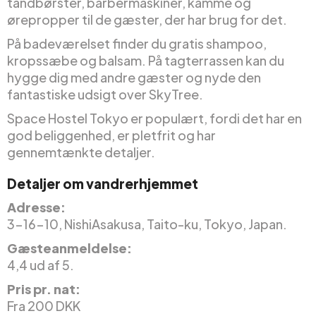
tandbørster, barbermaskiner, kamme og
ørepropper til de gæster, der har brug for det.
På badeværelset finder du gratis shampoo,
kropssæbe og balsam. På tagterrassen kan du
hygge dig med andre gæster og nyde den
fantastiske udsigt over SkyTree.
Space Hostel Tokyo er populært, fordi det har en
god beliggenhed, er pletfrit og har
gennemtænkte detaljer.
Detaljer om vandrerhjemmet
Adresse:
3-16-10, NishiAsakusa, Taito-ku, Tokyo, Japan.
Gæsteanmeldelse:
4,4 ud af 5.
Pris pr. nat:
Fra 200 DKK