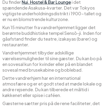
Du finder
Nui. Hostel & Bar Lounge
i det
spændende Asakusa-kvarter. Det var Tokyos
vigtigste underholdningsdistrikt i 1900-tallet og
er nu en blomstrende kulturzone.
Kun 15 minutter fra vandrerhjemmet ligger det
berømte buddhistiske tempel Sensō-ji. Inden for
gåafstand finder du teatre, izakayas (barer) og
restauranter.
Vandrerhjemmet tilbyder adskillige
værelsesmuligheder til sine gæster. Du kan bo på
en sovesal kun for kvinder eller på en blandet
sovesal med brusekabine og boblebad.
Dette vandrerhjem har en international
atmosfære og er et godt sted at møde lokale og
andre rejsende. Du kan tilberede et måltid i
køkkenet eller spise i caféen.
Gæsterne sætter pris på de rene faciliteter, det