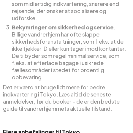
som midlertidig indkvartering, snarere end
rejsende, der ønsker at socialisere og
udforske.
Bekymringer om sikkerhed og service
.
Billige vandrerhjem har ofte slappe
sikkerhedsforanstaltninger, som f.eks. at de
ikke tjekker ID eller kun tager imod kontanter.
De tilbyder som regel minimal service, som
f.eks. at efterlade bagage i usikrede
fællesområder i stedet for ordentlig
opbevaring.
Det er værd at bruge lidt mere for bedre
indkvartering i Tokyo. Læs altid de seneste
anmeldelser, før du booker – de er den bedste
guide til vandrerhjemmets aktuelle tilstand.
Flere anbefalinger til Tokyo