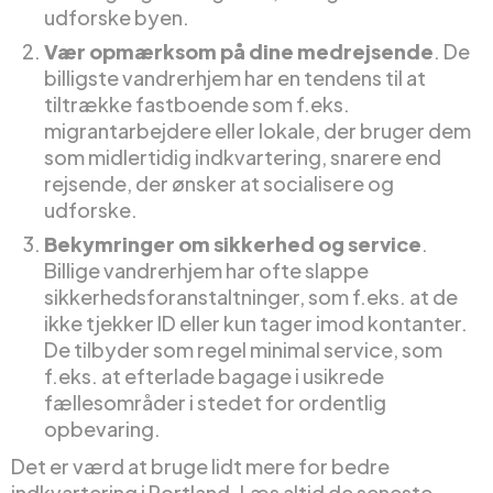
udforske byen.
Vær opmærksom på dine medrejsende
. De
billigste vandrerhjem har en tendens til at
tiltrække fastboende som f.eks.
migrantarbejdere eller lokale, der bruger dem
som midlertidig indkvartering, snarere end
rejsende, der ønsker at socialisere og
udforske.
Bekymringer om sikkerhed og service
.
Billige vandrerhjem har ofte slappe
sikkerhedsforanstaltninger, som f.eks. at de
ikke tjekker ID eller kun tager imod kontanter.
De tilbyder som regel minimal service, som
f.eks. at efterlade bagage i usikrede
fællesområder i stedet for ordentlig
opbevaring.
Det er værd at bruge lidt mere for bedre
indkvartering i Portland. Læs altid de seneste