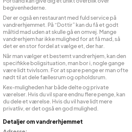
Portland kan give dig et unikt overblik over
begivenhederne.
Der er også en restaurant med fuld service på
vandrerhjemmet. På “Dottir” kan du få et godt
måltid mad uden at skulle gå en omvej. Mange
vandrerhjem har ikke mulighed for at få mad, så
det er en stor fordel at vælge et, der har.
Når man vælger et bestemt vandrerhjem, kan den
specifikke boligsituation, man bor i, nogle gange
være lidt tvivlsom. For at spare penge er man ofte
nødt til at dele fællesrum og opholdsrum.
Kex-muligheden har både delte og private
værelser. Hvis du vil spare endnu flere penge, kan
du dele et værelse. Hvis du vil have lidt mere
privatliv, er det også en god mulighed.
Detaljer om vandrerhjemmet
Adresse: