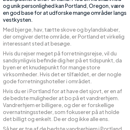
og unik personlighed kan Portland, Oregon, være
en god base for at udforske mange områder langs
vestkysten.
Med bjerge, hav, tætte skove og bylandskaber,
der omgiver dette område, er Portland et virkelig
interessant sted at besøge.
Hvis du rejser meget på forretningsrejse, vil du
sandsynligvis befinde dig her på et tidspunkt, da
byen er et knudepunkt for mange store
virksomheder. Hvis det er tilfældet, er der nogle
gode forretningshoteller i området.
Hvis du er i Portland for at have det sjovt, er en af
de bedste muligheder at bo på et vandrerhjem.
Vandrerhjem er billigere, og der er forskellige
overnatningssteder, som fokuserer på at holde
det billigt og enkelt. De er dog ikke alle ens.
Så her er tre af de bedste vandrerhjem i Portland.