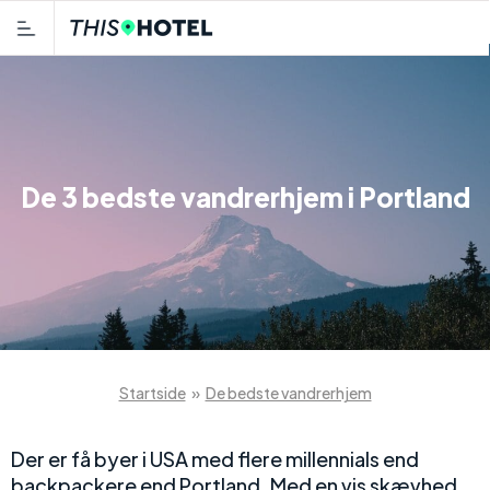
De 3 bedste vandrerhjem i Portland
Startside
»
De bedste vandrerhjem
Der er få byer i USA med flere millennials end
backpackere end Portland. Med en vis skævhed