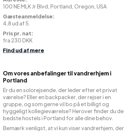
100 NE MLK Jr Blvd, Portland, Oregon, USA
Gæsteanmeldelse:
4,8 ud af 5.
Pris pr. nat:
fra 230 DKK
Find ud af mere
Om vores anbefalinger til vandrerhjem i
Portland
Er du en solorejsende, der leder efter et privat
værelse? Eller en backpacker, der rejser i en
gruppe, og som gerne vil bo på et billigt og
hyggeligt kollegieværelse? Herover finder du de
bedste hostels i Portland for alle dine behov.
Bemærk venligst, at vi kun viser vandrerhjem, der