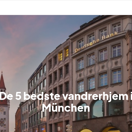
De 5 bedste vandrerhjem 
München