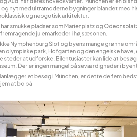
og Audi har deres hovedkvarter. München er en bland
og nyt med ultramoderne bygninger blandet med his
eoklassisk og neogotisk arkitektur.
har smukke pladser som Marienplatz og Odeonsplatz
 fremragende julemarkeder i højsæsonen.
okke Nymphenburg Slot og byens mange grønne omr
n olympiske park, Hofgarten og den engelske have, 
 steder at udforske. Bilentusiaster kan lide at bes
seum. Der er ingen mangel på seværdigheder i byen
planlægger et besøg i München, er dette de fem beds
jem at bo på: