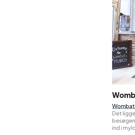
Womba
Wombats
Det ligg
besøgend
ind i myl