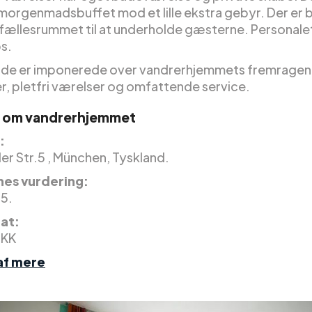
morgenmadsbuffet mod et lille ekstra gebyr. Der er 
 i fællesrummet til at underholde gæsterne. Personale
ps.
de er imponerede over vandrerhjemmets fremrage
er, pletfri værelser og omfattende service.
r om vandrerhjemmet
:
er Str.5 , München, Tyskland.
es vurdering:
 5.
nat:
DKK
af mere