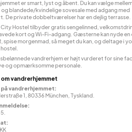
jemmet er smart, lyst og åbent. Du kan vælge mellem
 og blandede/kvindelige sovesale med adgang med
t. De private dobbeltværelser har en dejlig terrasse.
ity Hostel tilbyder gratis sengelinned, velkomstdri
vede kort og Wi-Fi-adgang. Gæsterne kan nyde en d
spise morgenmad, så meget du kan, og deltage i y
 hostel.
sbelønnede vandrerhjem er højt vurderet for sine faci
ave og opmærksomme personale.
r om vandrerhjemmet
 på vandrerhjemmet:
erstraße 1, 80336 München, Tyskland.
nmeldelse:
 5.
nat:
DKK