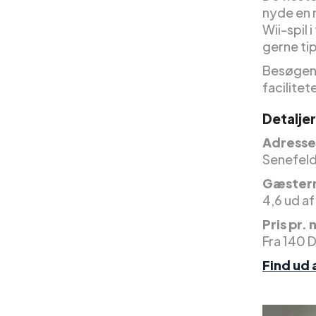
nyde en 
Wii-spil
gerne ti
Besøgen
facilitet
Detalje
Adresse
Senefeld
Gæstern
4,6 ud af
Pris pr. 
Fra 140 
Find ud 