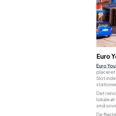
Euro Y
Euro You
placeret
Slot inde
statione
Det renov
lokale ø
små sove
De flest