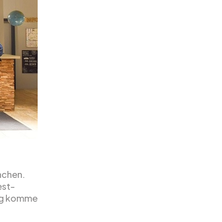
ünchen.
est-
 og komme