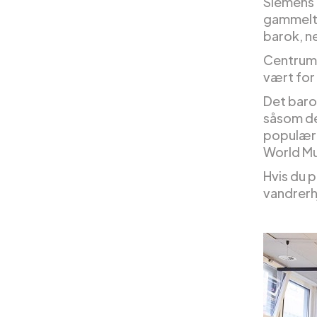
Siemens 
gammelt 
barok, n
Centrum 
vært for
Det bar
såsom de
populære
World Mu
Hvis du 
vandrerh