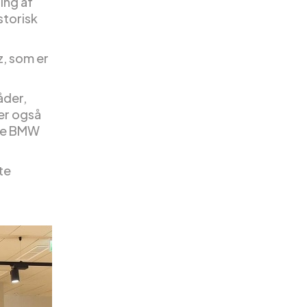
ing af
torisk
, som er
åder,
er også
øge BMW
!
te