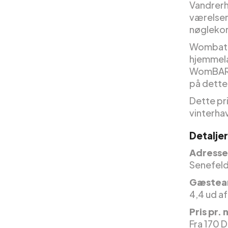
Vandrerh
værelser
nøglekor
Wombat C
hjemmela
WomBAR, 
på dette
Dette pri
vinterh
Detalje
Adresse
Senefeld
Gæstea
4,4 ud af
Pris pr. 
Fra 170 