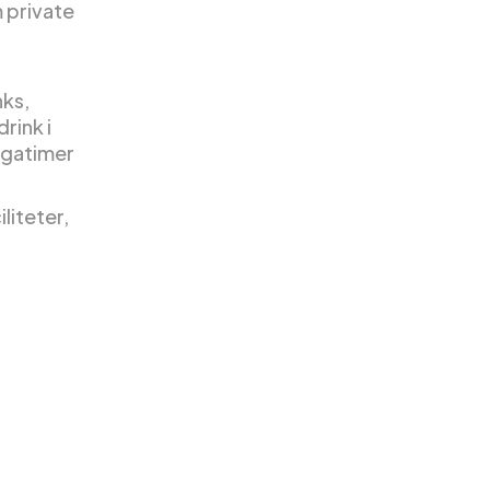
 private
nks,
rink i
ogatimer
liteter,