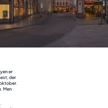
Byen er
est, der
 oktober.
n. Men
,