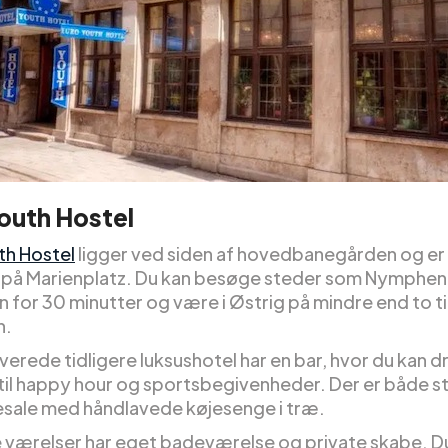
outh Hostel
th Hostel
ligger ved siden af hovedbanegården og er 
 på Marienplatz. Du kan besøge steder som Nymphe
n for 30 minutter og være i Østrig på mindre end to t
n.
erede tidligere luksushotel har en bar, hvor du kan d
l til happy hour og sportsbegivenheder. Der er både s
sale med håndlavede køjesenge i træ.
e værelser har eget badeværelse og private skabe. D