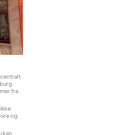
centralt
nburg
imer fra
rikke
tore og
u kan