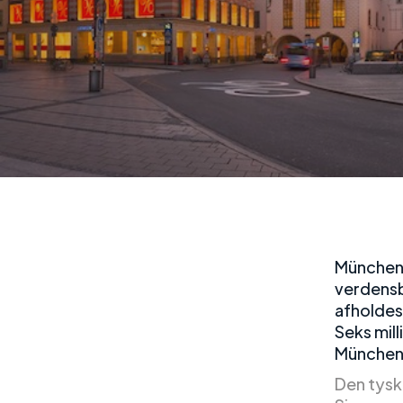
München 
verdensb
afholdes
Seks mil
München 
Den tysk