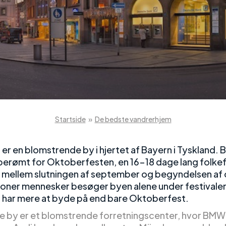
Startside
»
De bedste vandrerhjem
er en blomstrende by i hjertet af Bayern i Tyskland. 
erømt for Oktoberfesten, en 16-18 dage lang folkef
 mellem slutningen af september og begyndelsen af
lioner mennesker besøger byen alene under festivale
har mere at byde på end bare Oktoberfest.
e by er et blomstrende forretningscenter, hvor BMW