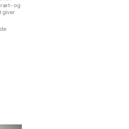
bræt- og
t giver
nde