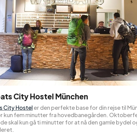
ts City Hostel München
 City Hostel
er den perfekte base for din rejse til M
er kun fem minutter fra hovedbanegården. Oktoberf
e skal kun gå ti minutter for at nå den gamle bydel
deret.