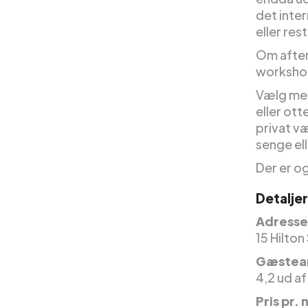
det inte
eller res
Om aften
workshop
Vælg mel
eller ott
privat v
senge el
Der er o
Detalje
Adresse
15 Hilton
Gæstea
4,2 ud af
Pris pr. 