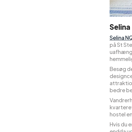
Selin
Selina N
på St St
uafhængi
hemmelig
Besøg de
designce
attrakti
bedre be
Vandrerh
kvarteret
hostel e
Hvis du 
endda ud