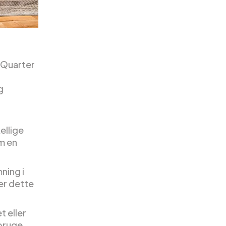
n Quarter
g
ellige
m en
ning i
ver dette
t eller
bruge