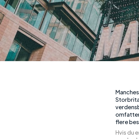
Manchest
Storbrit
verdensb
omfatten
flere be
Hvis du e