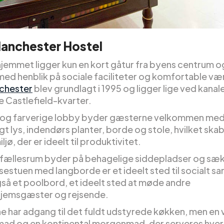
anchester Hostel
jemmet ligger kun en kort gåtur fra byens centrum o
ed henblik på sociale faciliteter og komfortable vær
chester
blev grundlagt i 1995 og ligger lige ved kanale
e Castlefield-kvarter.
 og farverige lobby byder gæsterne velkommen me
igt lys, indendørs planter, borde og stole, hvilket ska
iljø, der er ideelt til produktivitet.
 fællesrum byder på behagelige siddepladser og sæk
sestuen med langborde er et ideelt sted til socialt s
gså et poolbord, et ideelt sted at møde andre
jemsgæster og rejsende.
 har adgang til det fuldt udstyrede køkken, men en
d og en kontinental morgenmad, der serveres hve