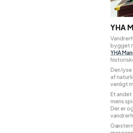
YHA M
Vandrerh
bygget m
YHA Man
historisk
Den lyse
af naturl
venligt m
Et andet
mens spi
Der er o
vandrerh
Gæsterne
morgenma