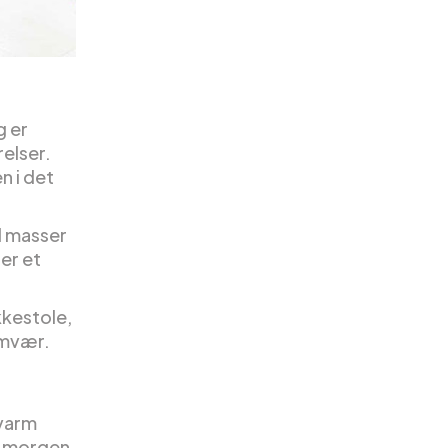
g er
elser.
n i det
d masser
ber et
kestole,
amvær.
 varm
r morgen