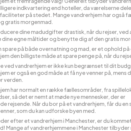
jem et fremragende valg! Generelt tilbyder vandrer
ligere indkvartering end hoteller, da værelserne dele
 faciliteter på stedet. Mange vandrerhjem har også f
og gratis morgenmad.
ducere dine madudgifter drastisk, når du rejser, ved 
e dine egne måltider og benytte dig af den gratis m
n spare på både overnatning og mad, er et ophold på 
jem den billigste måde at spare penge på, når du rejs
e ved vandrerhjem er ikke kun begrænset til dit budg
jem er også en god måde at få nye venner på, mens 
r verden.
em har normalt en række fællesområder, fra spilleloka
dser, så det er nemt at møde nye mennesker, der er
de rejsende. Når du bor på et vandrerhjem, får du en 
enner, som du kan udforske byen med.
eder efter et vandrerhjem i Manchester, er du kommet 
ed! Mange af vandrerhjemmene i Manchester tilbyder 