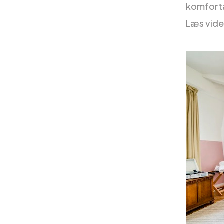
komforta
Læs vider