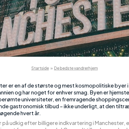
Startside
»
De bedste vandrerhjem
er er en af de største og mest kosmopolitiske byer i
annien og har noget for enhver smag. Byen er hjemste
erømte universiteter, en fremragende shoppingsce
de gastronomisk tilbud – ikke underligt, at den tiltr
søgende hvert år.
r på udkig efter billigere indkvartering i Manchester, e