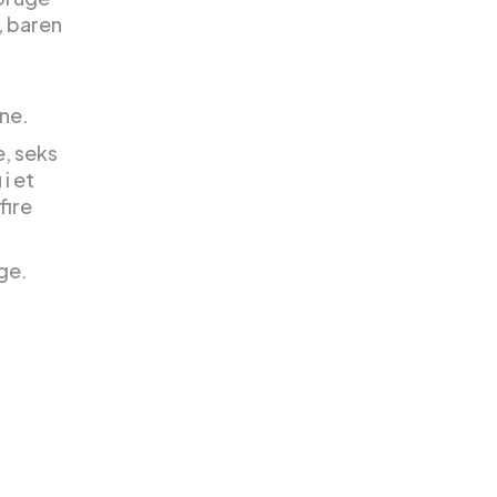
, baren
ne.
e, seks
i et
fire
ge.