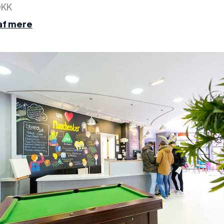
DKK
af mere