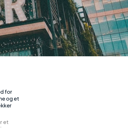
d for
ne og et
ækker
r et