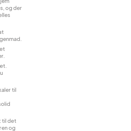
hjem
s, og der
ælles
at
orgenmad.
et
er.
et.
du
ler til
solid
til det
ren og