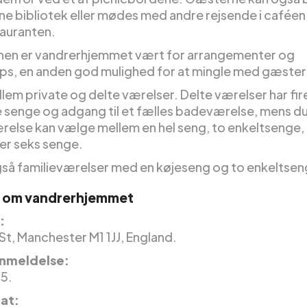
rne bibliotek eller mødes med andre rejsende i caféen
tauranten.
en er vandrerhjemmet vært for arrangementer og
s, en anden god mulighed for at mingle med gæster
lem private og delte værelser. Delte værelser har fir
e senge og adgang til et fælles badeværelse, mens du 
ærelse kan vælge mellem en hel seng, to enkeltsenge, 
ler seks senge.
gså familieværelser med en køjeseng og to enkeltsen
r om vandrerhjemmet
:
 St, Manchester M1 1JJ, England.
nmeldelse:
 5.
nat: