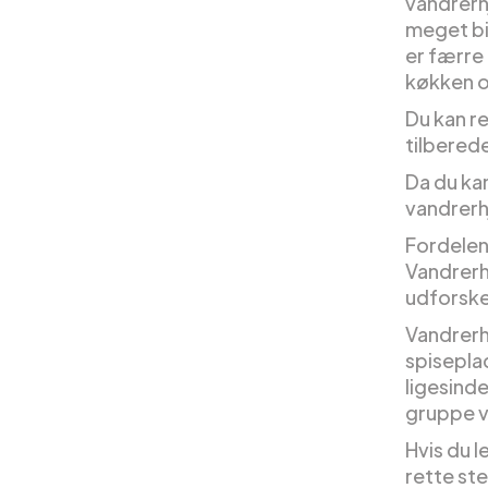
vandrerh
meget bil
er færre
køkken 
Du kan re
tilbered
Da du ka
vandrerh
Fordelen
Vandrerh
udforske
Vandrerhj
spisepla
ligesinde
gruppe v
Hvis du l
rette st