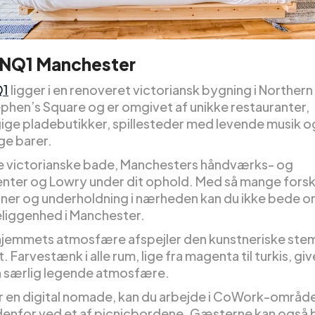
a NQ1 Manchester
Q1
ligger i en renoveret victoriansk bygning i Norther
ephen’s Square og er omgivet af unikke restauranter,
ge pladebutikker, spillesteder med levende musik o
e barer.
 victorianske bade, Manchesters håndværks- og
nter og Lowry under dit ophold. Med så mange forsk
oner og underholdning i nærheden kan du ikke bede o
liggenhed i Manchester.
jemmets atmosfære afspejler den kunstneriske stem
. Farvestænk i alle rum, lige fra magenta til turkis, gi
n særlig legende atmosfære.
er en digital nomade, kan du arbejde i CoWork-område
enfor ved et af picnicbordene. Gæsterne kan også 