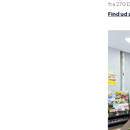
fra 270 
Find ud 