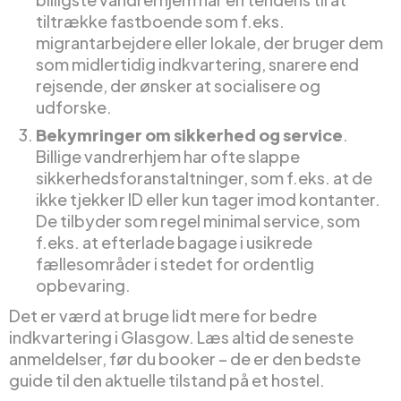
tiltrække fastboende som f.eks.
migrantarbejdere eller lokale, der bruger dem
som midlertidig indkvartering, snarere end
rejsende, der ønsker at socialisere og
udforske.
Bekymringer om sikkerhed og service
.
Billige vandrerhjem har ofte slappe
sikkerhedsforanstaltninger, som f.eks. at de
ikke tjekker ID eller kun tager imod kontanter.
De tilbyder som regel minimal service, som
f.eks. at efterlade bagage i usikrede
fællesområder i stedet for ordentlig
opbevaring.
Det er værd at bruge lidt mere for bedre
indkvartering i Glasgow. Læs altid de seneste
anmeldelser, før du booker – de er den bedste
guide til den aktuelle tilstand på et hostel.