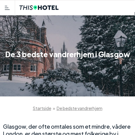
De 3 bedste vandrerhjem i Glasgow
Startside
»
De bedste vandrerhjem
Glasgow, der ofte omtales som et mindre, vådere
London, er den største og mest folkerige by i