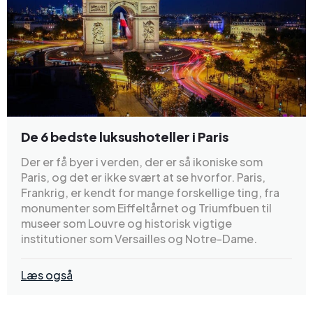
De 6 bedste luksushoteller i Paris
Der er få byer i verden, der er så ikoniske som
Paris, og det er ikke svært at se hvorfor. Paris,
Frankrig, er kendt for mange forskellige ting, fra
monumenter som Eiffeltårnet og Triumfbuen til
museer som Louvre og historisk vigtige
institutioner som Versailles og Notre-Dame.
Læs også