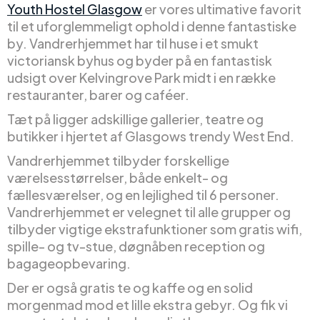
Youth Hostel Glasgow
er vores ultimative favorit
til et uforglemmeligt ophold i denne fantastiske
by. Vandrerhjemmet har til huse i et smukt
victoriansk byhus og byder på en fantastisk
udsigt over Kelvingrove Park midt i en række
restauranter, barer og caféer.
Tæt på ligger adskillige gallerier, teatre og
butikker i hjertet af Glasgows trendy West End.
Vandrerhjemmet tilbyder forskellige
værelsesstørrelser, både enkelt- og
fællesværelser, og en lejlighed til 6 personer.
Vandrerhjemmet er velegnet til alle grupper og
tilbyder vigtige ekstrafunktioner som gratis wifi,
spille- og tv-stue, døgnåben reception og
bagageopbevaring.
Der er også gratis te og kaffe og en solid
morgenmad mod et lille ekstra gebyr. Og fik vi