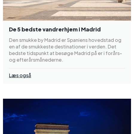
De 5 bedste vandrerhjem i Madrid
Den smukke by Madrid er Spaniens hovedstad og
en af de smukkeste destinationer i verden. Det
bedste tidspunkt at besøge Madrid på er i forårs-
og efterårsmånederne.
Læs også