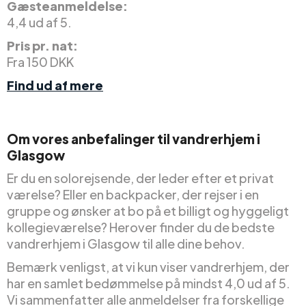
Gæsteanmeldelse:
4,4 ud af 5.
Pris pr. nat:
Fra 150 DKK
Find ud af mere
Om vores anbefalinger til vandrerhjem i
Glasgow
Er du en solorejsende, der leder efter et privat
værelse? Eller en backpacker, der rejser i en
gruppe og ønsker at bo på et billigt og hyggeligt
kollegieværelse? Herover finder du de bedste
vandrerhjem i Glasgow til alle dine behov.
Bemærk venligst, at vi kun viser vandrerhjem, der
har en samlet bedømmelse på mindst 4,0 ud af 5.
Vi sammenfatter alle anmeldelser fra forskellige