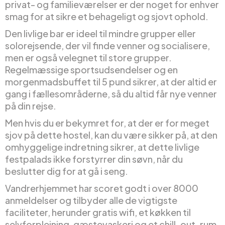
privat- og familieværelser er der noget for enhver
smag for at sikre et behageligt og sjovt ophold.
Den livlige bar er ideel til mindre grupper eller
solorejsende, der vil finde venner og socialisere,
men er også velegnet til store grupper.
Regelmæssige sportsudsendelser og en
morgenmadsbuffet til 5 pund sikrer, at der altid er
gang i fællesområderne, så du altid får nye venner
på din rejse.
Men hvis du er bekymret for, at der er for meget
sjov på dette hostel, kan du være sikker på, at den
omhyggelige indretning sikrer, at dette livlige
festpalads ikke forstyrrer din søvn, når du
beslutter dig for at gå i seng.
Vandrerhjemmet har scoret godt i over 8000
anmeldelser og tilbyder alle de vigtigste
faciliteter, herunder gratis wifi, et køkken til
selvforplejning, gæstevaskeri og et chill-out-rum