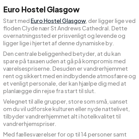
Euro Hostel Glasgow
Start med
Euro Hostel Glasgow
, der ligger lige ved
floden Clyde nær St Andrews Cathedral. Dette
overnatningssted er prisvenligt og levende og
ligger lige i hjertet af denne dynamiske by.
Den centrale beliggenhed betyder, at du kan
spare på taxaen uden at gå på kompromis med
værelsespriserne. Desuden er vandrerhjemmet
rent og sikkert med en indbydende atmosfære og
et venligt personale, der kan hjælpe dig med at
planlægge din rejse fra start til slut.
Velegnet til alle grupper, store som små, uanset
om du vil udforske kulturen eller nyde nattelivet,
tilbyder vandrerhjemmet alt i hotelkvalitet til
vandrerhjemspriser.
Med fællesværelser for op til 14 personer samt