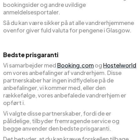
bookingsider og andre uvildige
anmeldelsesportaler.
Så du kan være sikker på at alle vandrerhjemmene
ovenfor giver fuld valuta for pengene i Glasgow.
Bedste prisgaranti
Vi samarbejder med
Booking.com
og
Hostelworld
om vores anbefalinger af vandrerhjem. Disse
partnerskaber har ingen indflydelse på de
anbefalinger, vi kommer med, eller den
rækkefølge, vores anbefalede vandrerhjem er
opført i.
Vi valgte disse partnerskaber, fordi de er
pålidelige, tilbyder fremragende service og
begge anvender den bedste prisgaranti.
Det betyder, at du kan kræve forskellen tilbage,