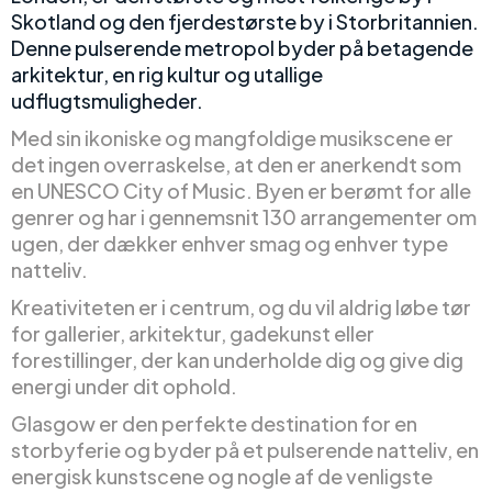
Skotland og den fjerdestørste by i Storbritannien.
Denne pulserende metropol byder på betagende
arkitektur, en rig kultur og utallige
udflugtsmuligheder.
Med sin ikoniske og mangfoldige musikscene er
det ingen overraskelse, at den er anerkendt som
en UNESCO City of Music. Byen er berømt for alle
genrer og har i gennemsnit 130 arrangementer om
ugen, der dækker enhver smag og enhver type
natteliv.
Kreativiteten er i centrum, og du vil aldrig løbe tør
for gallerier, arkitektur, gadekunst eller
forestillinger, der kan underholde dig og give dig
energi under dit ophold.
Glasgow er den perfekte destination for en
storbyferie og byder på et pulserende natteliv, en
energisk kunstscene og nogle af de venligste