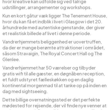
hvor kreative kan udfolde sig ved talrige
udstillinger, arrangementer og workshops.
Kun en kort gåtur væk ligger The Tenement House,
hvor du kan få et indblik i livet i Glasgow i det 20.
århundrede med autentiske genstande, der giver
et realistisk billede af livet i denne periode.
Vandrerhjemmets beliggenhed er uovertruffen,
da der er mange berømte attraktioner i området,
såsom Stravaigin, The Royal Concert Hall og The
Glenlee.
Vandrerhjemmet har 50 værelser og tilbyder
gratis wifi til alle gæster, en døgnåben reception,
et fuldt udstyret fælleskøkken og en daglig
kontinental morgenmad til at tanke op på inden en
dag med sightseeing.
Dette billige overnatningssted er det perfekte
mødested for rejsende, der vil finde nye venner at