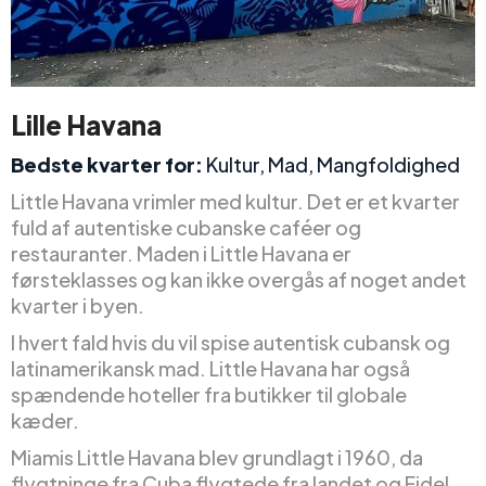
Lille Havana
Bedste kvarter for:
Kultur, Mad, Mangfoldighed
Little Havana vrimler med kultur. Det er et kvarter
fuld af autentiske cubanske caféer og
restauranter. Maden i Little Havana er
førsteklasses og kan ikke overgås af noget andet
kvarter i byen.
I hvert fald hvis du vil spise autentisk cubansk og
latinamerikansk mad. Little Havana har også
spændende hoteller fra butikker til globale
kæder.
Miamis Little Havana blev grundlagt i 1960, da
flygtninge fra Cuba flygtede fra landet og Fidel