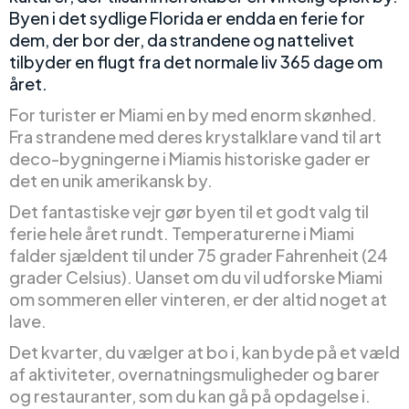
Byen i det sydlige Florida er endda en ferie for
dem, der bor der, da strandene og nattelivet
tilbyder en flugt fra det normale liv 365 dage om
året.
For turister er Miami en by med enorm skønhed.
Fra strandene med deres krystalklare vand til art
deco-bygningerne i Miamis historiske gader er
det en unik amerikansk by.
Det fantastiske vejr gør byen til et godt valg til
ferie hele året rundt. Temperaturerne i Miami
falder sjældent til under 75 grader Fahrenheit (24
grader Celsius). Uanset om du vil udforske Miami
om sommeren eller vinteren, er der altid noget at
lave.
Det kvarter, du vælger at bo i, kan byde på et væld
af aktiviteter, overnatningsmuligheder og barer
og restauranter, som du kan gå på opdagelse i.