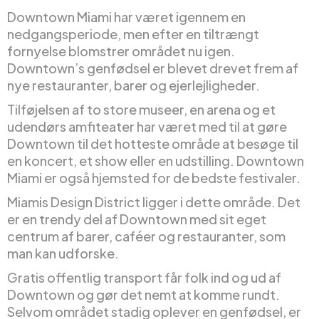
Downtown Miami har været igennem en
nedgangsperiode, men efter en tiltrængt
fornyelse blomstrer området nu igen.
Downtown’s genfødsel er blevet drevet frem af
nye restauranter, barer og ejerlejligheder.
Tilføjelsen af to store museer, en arena og et
udendørs amfiteater har været med til at gøre
Downtown til det hotteste område at besøge til
en koncert, et show eller en udstilling. Downtown
Miami er også hjemsted for de bedste festivaler.
Miamis Design District ligger i dette område. Det
er en trendy del af Downtown med sit eget
centrum af barer, caféer og restauranter, som
man kan udforske.
Gratis offentlig transport får folk ind og ud af
Downtown og gør det nemt at komme rundt.
Selvom området stadig oplever en genfødsel, er