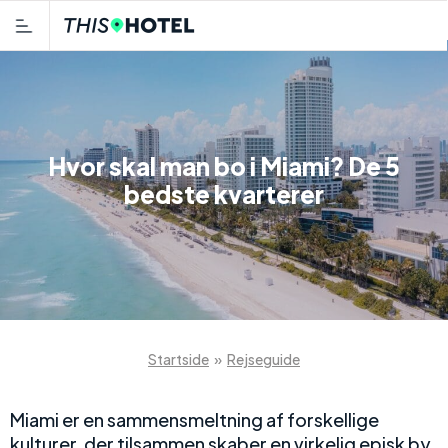
Hvor skal man bo i Miami? De 5
bedste kvarterer
Startside
»
Rejseguide
Miami er en sammensmeltning af forskellige
kulturer, der tilsammen skaber en virkelig episk by.