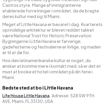
Castros styre. Mange af immigranterne
etablerede forretninger i området, da de bragte
deres kultur med sig til Miami.
Meget af Little Havana er bevaret i dag. Kvarterets
oprindelige arkitektur er blevet reddet takket
være National Trust for Historic Preservation.
Bygningerne i Little Havana er farverige,
gadefesterne og festivalerne er livlige, og maden
er til at dø for.
Hvis den latinamerikanske kultur er noget, du
ønsker at komme mere i kontakt med, så er det et
must at booke et hotel i området på din ferie i
Miami.
Bedste sted at bo i Little Havana
Life House Little Havana
. Adresse: 528 SW 9TH
AVE, Miami, FL 33130, USA.