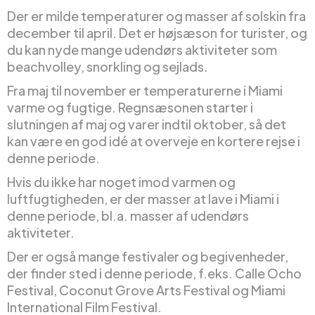
Der er milde temperaturer og masser af solskin fra
december til april. Det er højsæson for turister, og
du kan nyde mange udendørs aktiviteter som
beachvolley, snorkling og sejlads.
Fra maj til november er temperaturerne i Miami
varme og fugtige. Regnsæsonen starter i
slutningen af maj og varer indtil oktober, så det
kan være en god idé at overveje en kortere rejse i
denne periode.
Hvis du ikke har noget imod varmen og
luftfugtigheden, er der masser at lave i Miami i
denne periode, bl.a. masser af udendørs
aktiviteter.
Der er også mange festivaler og begivenheder,
der finder sted i denne periode, f.eks. Calle Ocho
Festival, Coconut Grove Arts Festival og Miami
International Film Festival.