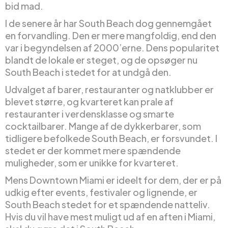
bid mad.
I de senere år har South Beach dog gennemgået
en forvandling. Den er mere mangfoldig, end den
var i begyndelsen af 2000’erne. Dens popularitet
blandt de lokale er steget, og de opsøger nu
South Beach i stedet for at undgå den.
Udvalget af barer, restauranter og natklubber er
blevet større, og kvarteret kan prale af
restauranter i verdensklasse og smarte
cocktailbarer. Mange af de dykkerbarer, som
tidligere befolkede South Beach, er forsvundet. I
stedet er der kommet mere spændende
muligheder, som er unikke for kvarteret.
Mens Downtown Miami er ideelt for dem, der er på
udkig efter events, festivaler og lignende, er
South Beach stedet for et spændende natteliv.
Hvis du vil have mest muligt ud af en aften i Miami,