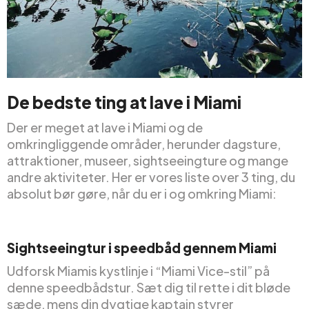
De bedste ting at lave i Miami
Der er meget at lave i Miami og de
omkringliggende områder, herunder dagsture,
attraktioner, museer, sightseeingture og mange
andre aktiviteter. Her er vores liste over 3 ting, du
absolut bør gøre, når du er i og omkring Miami:
Sightseeingtur i speedbåd gennem Miami
Udforsk Miamis kystlinje i “Miami Vice-stil” på
denne speedbådstur. Sæt dig til rette i dit bløde
sæde, mens din dygtige kaptajn styrer