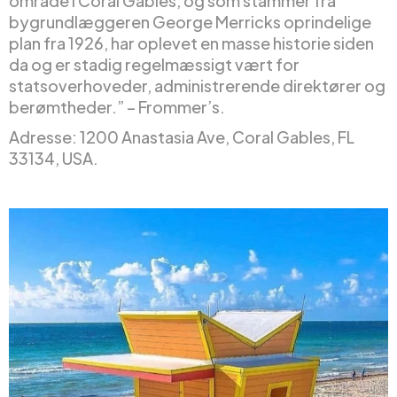
område i Coral Gables, og som stammer fra
bygrundlæggeren George Merricks oprindelige
plan fra 1926, har oplevet en masse historie siden
da og er stadig regelmæssigt vært for
statsoverhoveder, administrerende direktører og
berømtheder.” – Frommer’s.
Adresse: 1200 Anastasia Ave, Coral Gables, FL
33134, USA.