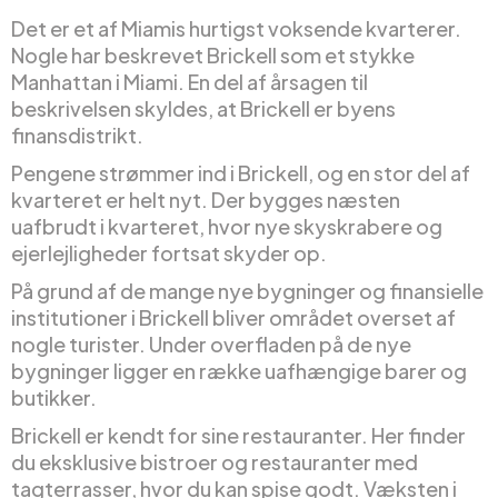
Det er et af Miamis hurtigst voksende kvarterer.
Nogle har beskrevet Brickell som et stykke
Manhattan i Miami. En del af årsagen til
beskrivelsen skyldes, at Brickell er byens
finansdistrikt.
Pengene strømmer ind i Brickell, og en stor del af
kvarteret er helt nyt. Der bygges næsten
uafbrudt i kvarteret, hvor nye skyskrabere og
ejerlejligheder fortsat skyder op.
På grund af de mange nye bygninger og finansielle
institutioner i Brickell bliver området overset af
nogle turister. Under overfladen på de nye
bygninger ligger en række uafhængige barer og
butikker.
Brickell er kendt for sine restauranter. Her finder
du eksklusive bistroer og restauranter med
tagterrasser, hvor du kan spise godt. Væksten i