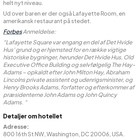
helt nyt niveau.
Ud over baren er der også Lafayette Room, en
amerikansk restaurant på stedet.
Forbes
Anmeldelse:
“Lafayette Square var engang en del af Det Hvide
Hus’ grund og er hjemsted for en række vigtige
historiske bygninger, herunder Det Hvide Hus, Old
Executive Office Building og selvfølgelig The Hay-
Adams – opkaldt efter John Milton Hay, Abraham
Lincolns private assistent og udenrigsminister, og
Henry Brooks Adams, forfatter og efterkommer af
præsidenterne John Adams og John Quincy
Adams. “
Detaljer om hotellet
Adresse:
800 16th St NW, Washington, DC 20006, USA.