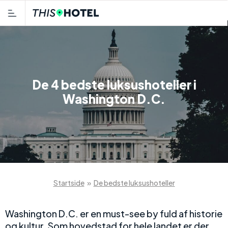
De 4 bedste luksushoteller i
Washington D.C.
Startside
»
De bedste luksushoteller
Washington D.C. er en must-see by fuld af historie
og kultur. Som hovedstad for hele landet er der