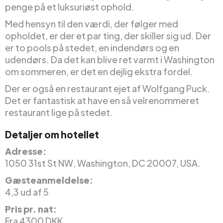
penge på et luksuriøst ophold.
Med hensyn til den værdi, der følger med
opholdet, er der et par ting, der skiller sig ud. Der
er to pools på stedet, en indendørs og en
udendørs. Da det kan blive ret varmt i Washington
om sommeren, er det en dejlig ekstra fordel.
Der er også en restaurant ejet af Wolfgang Puck.
Det er fantastisk at have en så velrenommeret
restaurant lige på stedet.
Detaljer om hotellet
Adresse:
1050 31st St NW, Washington, DC 20007, USA.
Gæsteanmeldelse:
4,3 ud af 5
Pris pr. nat:
Fra 4300 DKK