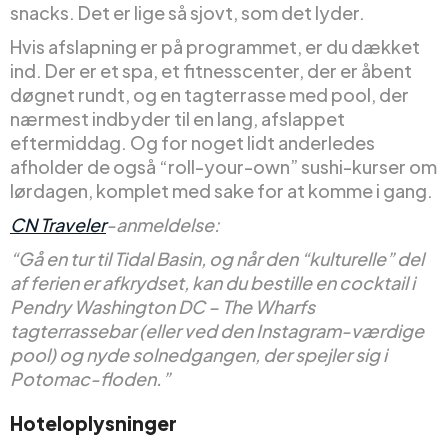
snacks. Det er lige så sjovt, som det lyder.
Hvis afslapning er på programmet, er du dækket
ind. Der er et spa, et fitnesscenter, der er åbent
døgnet rundt, og en tagterrasse med pool, der
nærmest indbyder til en lang, afslappet
eftermiddag. Og for noget lidt anderledes
afholder de også “roll-your-own” sushi-kurser om
lørdagen, komplet med sake for at komme i gang.
CN Traveler
-anmeldelse:
“Gå en tur til Tidal Basin, og når den “kulturelle” del
af ferien er afkrydset, kan du bestille en cocktail i
Pendry Washington DC – The Wharfs
tagterrassebar (eller ved den Instagram-værdige
pool) og nyde solnedgangen, der spejler sig i
Potomac-floden.”
Hoteloplysninger