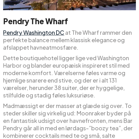
Pendry The Wharf
Pendry Washington DC
at The Wharf rammer den
perfekte balance mellem klassisk elegance og
afslappet havneatmosfære.
Dette boutiquehotel ligger lige ved Washington
Harbor og blander europæisk inspireret stil med
moderne komfort. Værelserne føles varme og
hjemlige snarere end stive, og der er i alt 131
værelser, herunder 38 suiter, der er hyggelige,
stilfulde og stadig føles luksuriøse.
Madmæssigt er der masser at glæde sig over. To
steder skiller sig virkelig ud: Moonraker byder på
en fantastisk udsigt over havnefronten, mens Bar
Pendry går all in med en lørdags-”boozy tea”, der
kombinerer cocktails med te og små, salte