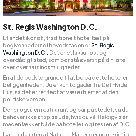
St. Regis Washington D.C.
Et andet ikonisk, traditionelt hotel tæt på
begivenhederne i hovedstaden er
St. Regis
Washington D.C..
Det er et luksuriøst og
overdådigt sted, som bør stå øverst på din liste
over overnatningsmuligheder.
En af de bedste grunde til at bo på dette hotel er
beliggenheden. Du er kun to gader fra Det Hvide
Hus, så det er ret fedt at være i hjertet af den
politiske verden.
Der er også en restaurant og bar på stedet, så du
behøver ikke at spise ude, hvis du vil. Heldigvis er
maden lækker både på hotellet og i resten af D.C.
Især i udkanten af National Mall er der nogle rigtig