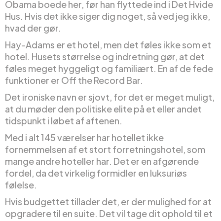
Obama boede her, før han flyttede ind i Det Hvide
Hus. Hvis det ikke siger dig noget, så ved jeg ikke,
hvad der gør.
Hay-Adams er et hotel, men det føles ikke som et
hotel. Husets størrelse og indretning gør, at det
føles meget hyggeligt og familiært. En af de fede
funktioner er Off the Record Bar.
Det ironiske navn er sjovt, for det er meget muligt,
at du møder den politiske elite på et eller andet
tidspunkt i løbet af aftenen.
Med i alt 145 værelser har hotellet ikke
fornemmelsen af et stort forretningshotel, som
mange andre hoteller har. Det er en afgørende
fordel, da det virkelig formidler en luksuriøs
følelse.
Hvis budgettet tillader det, er der mulighed for at
opgradere til en suite. Det vil tage dit ophold til et