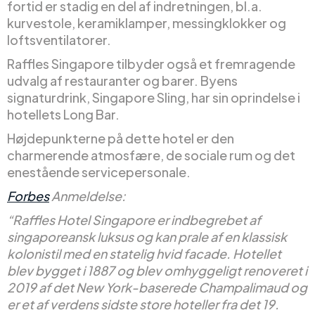
fortid er stadig en del af indretningen, bl.a.
kurvestole, keramiklamper, messingklokker og
loftsventilatorer.
Raffles Singapore tilbyder også et fremragende
udvalg af restauranter og barer. Byens
signaturdrink, Singapore Sling, har sin oprindelse i
hotellets Long Bar.
Højdepunkterne på dette hotel er den
charmerende atmosfære, de sociale rum og det
enestående servicepersonale.
Forbes
Anmeldelse:
“Raffles Hotel Singapore er indbegrebet af
singaporeansk luksus og kan prale af en klassisk
kolonistil med en statelig hvid facade. Hotellet
blev bygget i 1887 og blev omhyggeligt renoveret i
2019 af det New York-baserede Champalimaud og
er et af verdens sidste store hoteller fra det 19.