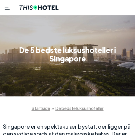
De 5 bedste luksushoteller i
Singapore
Startside
»
De bedste luksushoteller
Singapore er en spektakulær bystat, der ligger på
den sydlige spids af den malaysiske halvø. Der er