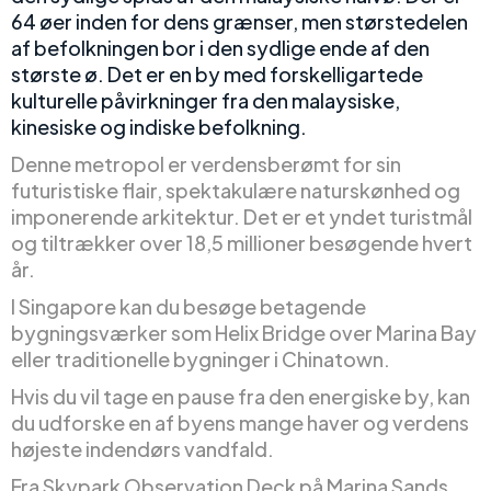
64 øer inden for dens grænser, men størstedelen
af befolkningen bor i den sydlige ende af den
største ø. Det er en by med forskelligartede
kulturelle påvirkninger fra den malaysiske,
kinesiske og indiske befolkning.
Denne metropol er verdensberømt for sin
futuristiske flair, spektakulære naturskønhed og
imponerende arkitektur. Det er et yndet turistmål
og tiltrækker over 18,5 millioner besøgende hvert
år.
I Singapore kan du besøge betagende
bygningsværker som Helix Bridge over Marina Bay
eller traditionelle bygninger i Chinatown.
Hvis du vil tage en pause fra den energiske by, kan
du udforske en af byens mange haver og verdens
højeste indendørs vandfald.
Fra Skypark Observation Deck på Marina Sands