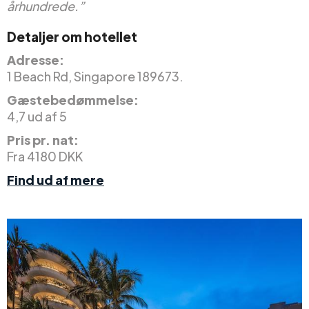
århundrede.”
Detaljer om hotellet
Adresse:
1 Beach Rd, Singapore 189673.
Gæstebedømmelse:
4,7 ud af 5
Pris pr. nat:
Fra 4180 DKK
Find ud af mere