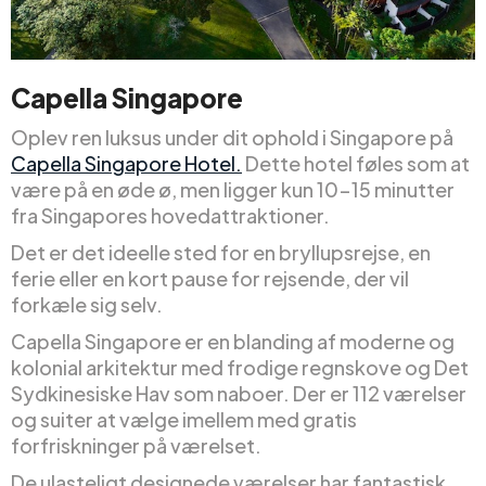
Capella Singapore
Oplev ren luksus under dit ophold i Singapore på
Capella Singapore Hotel.
Dette hotel føles som at
være på en øde ø, men ligger kun 10-15 minutter
fra Singapores hovedattraktioner.
Det er det ideelle sted for en bryllupsrejse, en
ferie eller en kort pause for rejsende, der vil
forkæle sig selv.
Capella Singapore er en blanding af moderne og
kolonial arkitektur med frodige regnskove og Det
Sydkinesiske Hav som naboer. Der er 112 værelser
og suiter at vælge imellem med gratis
forfriskninger på værelset.
De ulasteligt designede værelser har fantastisk