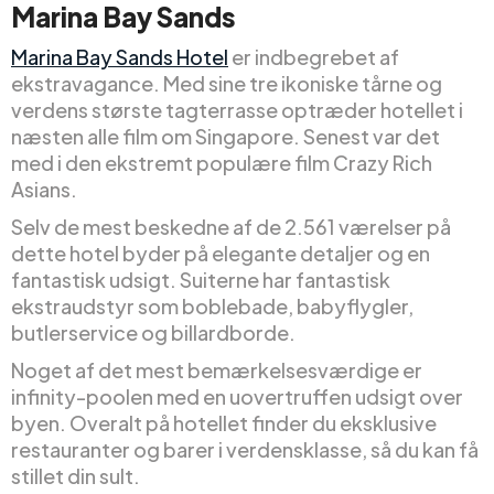
Marina Bay Sands
Marina Bay Sands Hotel
er indbegrebet af
ekstravagance. Med sine tre ikoniske tårne og
verdens største tagterrasse optræder hotellet i
næsten alle film om Singapore. Senest var det
med i den ekstremt populære film Crazy Rich
Asians.
Selv de mest beskedne af de 2.561 værelser på
dette hotel byder på elegante detaljer og en
fantastisk udsigt. Suiterne har fantastisk
ekstraudstyr som boblebade, babyflygler,
butlerservice og billardborde.
Noget af det mest bemærkelsesværdige er
infinity-poolen med en uovertruffen udsigt over
byen. Overalt på hotellet finder du eksklusive
restauranter og barer i verdensklasse, så du kan få
stillet din sult.