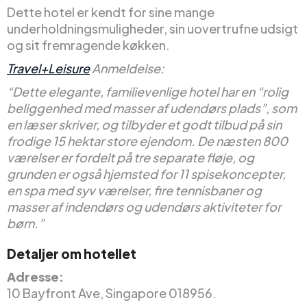
Dette hotel er kendt for sine mange
underholdningsmuligheder, sin uovertrufne udsigt
og sit fremragende køkken.
Travel+Leisure
Anmeldelse:
“Dette elegante, familievenlige hotel har en “rolig
beliggenhed med masser af udendørs plads”, som
en læser skriver, og tilbyder et godt tilbud på sin
frodige 15 hektar store ejendom. De næsten 800
værelser er fordelt på tre separate fløje, og
grunden er også hjemsted for 11 spisekoncepter,
en spa med syv værelser, fire tennisbaner og
masser af indendørs og udendørs aktiviteter for
børn.”
Detaljer om hotellet
Adresse:
10 Bayfront Ave, Singapore 018956.