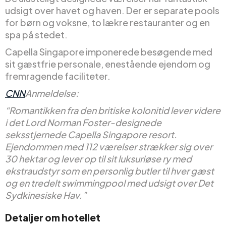
udsigt over havet og haven. Der er separate pools
for børn og voksne, to lækre restauranter og en
spa på stedet.
Capella Singapore imponerede besøgende med
sit gæstfrie personale, enestående ejendom og
fremragende faciliteter.
CNN
Anmeldelse:
“Romantikken fra den britiske kolonitid lever videre
i det Lord Norman Foster-designede
seksstjernede Capella Singapore resort.
Ejendommen med 112 værelser strækker sig over
30 hektar og lever op til sit luksuriøse ry med
ekstraudstyr som en personlig butler til hver gæst
og en tredelt swimmingpool med udsigt over Det
Sydkinesiske Hav.”
Detaljer om hotellet