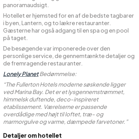
panoramaudsigt.
Hotellet er hjemsted for en af de bedste tagbarer
i byen, Lantern, og to lækre restauranter.
Gæsterne har også adgang til en spa og en pool
på taget.
De besøgende var imponerede over den
personlige service, de gennemtænkte detaljer og
de fremragende restauranter.
Lonely Planet
Bedømmelse:
“The Fullerton Hotels moderne søskende ligger
ved Marina Bay. Det er et lysgennemstrømmet,
himmelsk duftende, deco-inspireret
etablissement. Værelserne er passende
overdådige med højt til loftet, træ- og
marmorgulve og varme, dæmpede farvetoner.”
Detaljer om hotellet