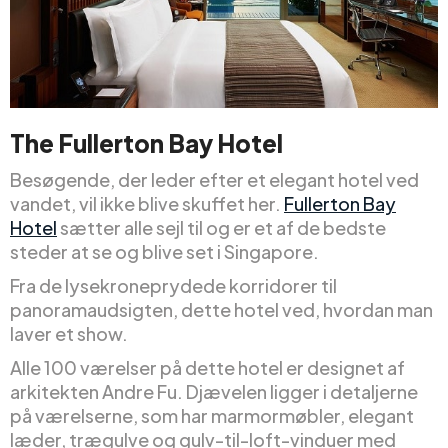
The Fullerton Bay Hotel
Besøgende, der leder efter et elegant hotel ved
vandet, vil ikke blive skuffet her.
Fullerton Bay
Hotel
sætter alle sejl til og er et af de bedste
steder at se og blive set i Singapore.
Fra de lysekroneprydede korridorer til
panoramaudsigten, dette hotel ved, hvordan man
laver et show.
Alle 100 værelser på dette hotel er designet af
arkitekten Andre Fu. Djævelen ligger i detaljerne
på værelserne, som har marmormøbler, elegant
læder, trægulve og gulv-til-loft-vinduer med