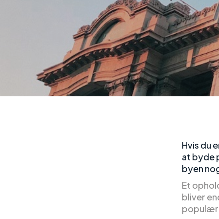
Hvis du e
at byde 
byen nog
Et ophol
bliver e
populære