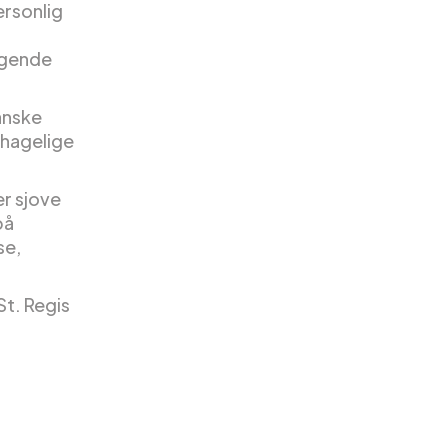
ersonlig
agende
anske
ehagelige
er sjove
på
se,
St. Regis