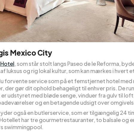
gis Mexico City
 Hotel
, som står stolt langs Paseo de le Reforma, byd
af luksus og rig lokal kultur, som kan mærkes i hvert e
du forvente service som på et femstjernet hotel me
er, der gør dit ophold behageligt til enhver pris. De r
er udstyret med bløde senge, vinduer fra gulv til loft
deværelser og en betagende udsigt over omgivels
byder også en butlerservice, som er tilgængelig 24 tim
Hotellet har tre gourmetrestauranter, to balsale og e
rs swimmingpool.