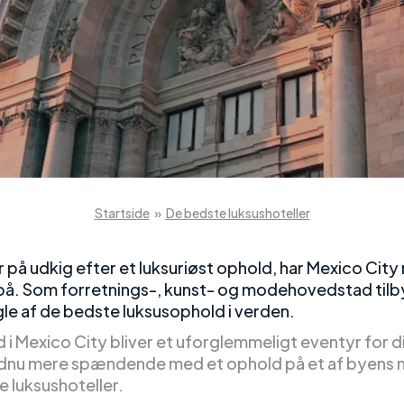
Startside
»
De bedste luksushoteller
r på udkig efter et luksuriøst ophold, har Mexico Cit
på. Som forretnings-, kunst- og modehovedstad til
le af de bedste luksusophold i verden.
d i Mexico City bliver et uforglemmeligt eventyr for d
ndnu mere spændende med et ophold på et af byens 
 luksushoteller.