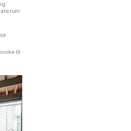
 og
vate rum
t
jse
booke til