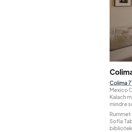
Colima
Colima 7
Mexico C
Kalach m
mindre s
Rummet e
Sofía Tab
bibliote