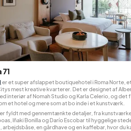
 71
1
er et super afslappet boutiquehotel i Roma Norte, et
itys mest kreative kvarterer. Det er designet af Albe
ed interiør af Nomah Studio og Karla Celerio, og det 
om et hotel og mere som at bo inde i et kunstværk.
r fyldt med gennemtænkte detaljer, fra kunstværke
oas, Iñaki Bonilla og Darío Escobar til hyggelige sted
k, arbejdsbåse, en gårdhave og en kaffebar, hvor du k