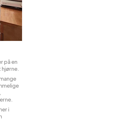
er på en
t hjørne.
d mange
ummelige
,
erne.
er i
n