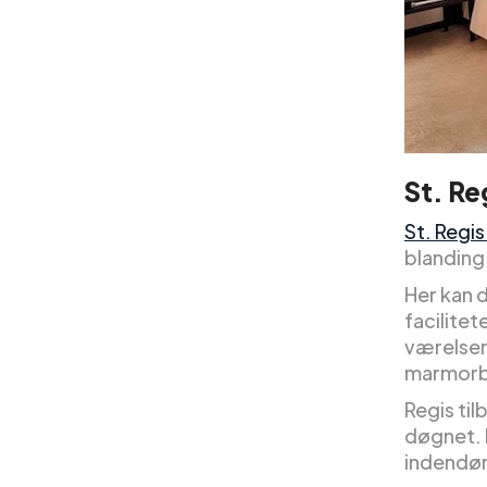
St. Re
St. Regis
blanding 
Her kan 
facilitet
værelser 
marmorba
Regis til
døgnet. 
indendø