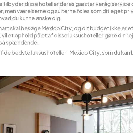
e tilbyder disse hoteller deres gæster venlig service
er, men værelserne og suiterne føles som dit eget pri
 hvad du kunne ønske dig.
nart skal besøge Mexico City, og dit budget ikke er e
vil et ophold på et af disse luksushoteller gøre din re
 så spændende.
af de bedste luksushoteller i Mexico City, som du kan 
: