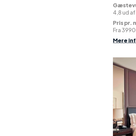
Gæstevu
4,8 ud af
Pris pr. 
Fra 3990
Mere in