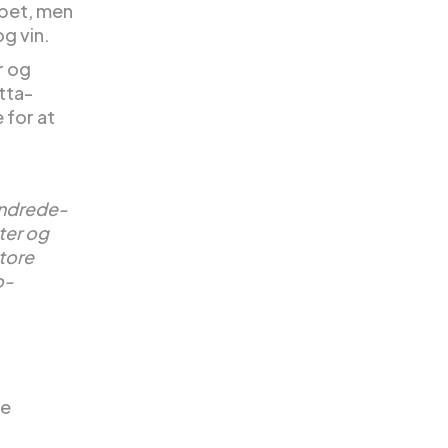
pet, men
g vin.
r og
tta-
 for at
undrede-
ter og
tore
o-
de