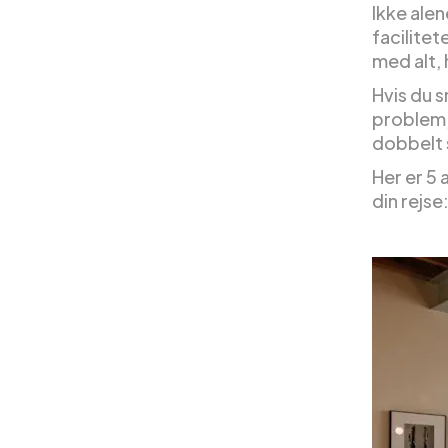
Ikke alen
facilitet
med alt,
Hvis du s
problem, 
dobbelt
Her er 5 
din rejse