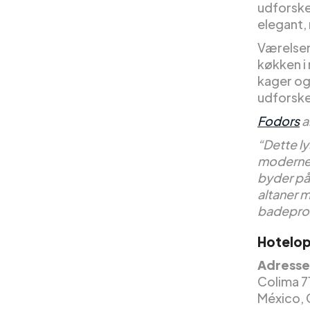
udforske
elegant,
Værelsern
køkken i
kager og 
udforsk
Fodors
a
“Dette l
moderne 
byder på
altaner 
badeprod
Hotelop
Adresse
Colima 7
México, 