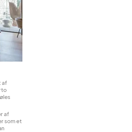
 af
rto
føles
r af
er som et
an