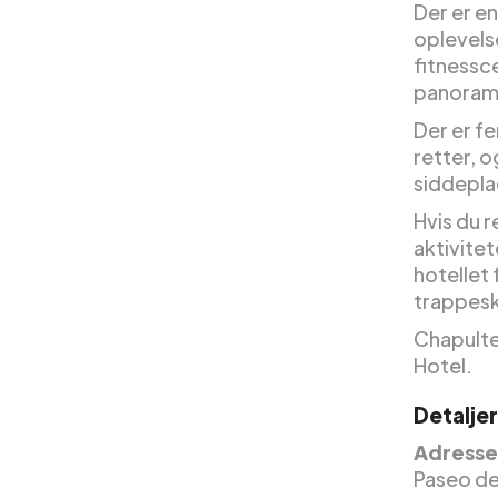
Der er e
oplevels
fitnessc
panoram
Der er f
retter, o
siddepla
Hvis du r
aktivitet
hotellet 
trappesk
Chapulte
Hotel.
Detaljer
Adresse 
Paseo de