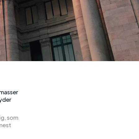
y masser
byder
ig, som
mest