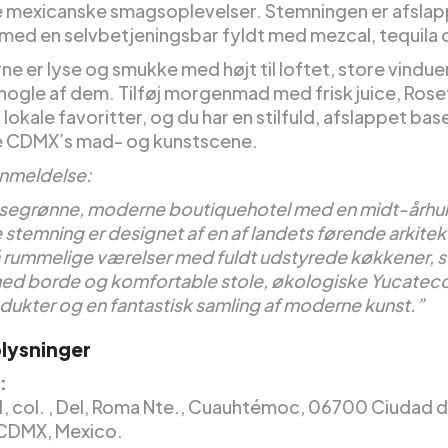
 mexicanske smagsoplevelser. Stemningen er afslap
 med en selvbetjeningsbar fyldt med mezcal, tequila o
e er lyse og smukke med højt til loftet, store vindue
 nogle af dem. Tilføj morgenmad med frisk juice, Rose
lokale favoritter, og du har en stilfuld, afslappet base
e CDMX’s mad- og kunstscene.
nmeldelse:
ysegrønne, moderne boutiquehotel med en midt-årh
stemning er designet af en af landets førende arkitek
 rummelige værelser med fuldt udstyrede køkkener, s
med borde og komfortable stole, økologiske Yucatec
ukter og en fantastisk samling af moderne kunst.”
lysninger
:
1, col. , Del, Roma Nte., Cuauhtémoc, 06700 Ciudad 
CDMX, Mexico.