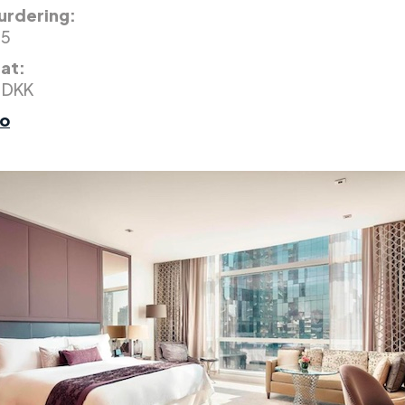
rdering:
 5
nat:
 DKK
fo