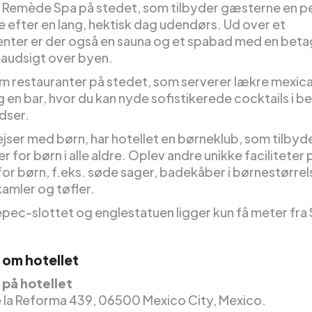
n Remède Spa på stedet, som tilbyder gæsterne en p
e efter en lang, hektisk dag udendørs. Ud over et
enter er der også en sauna og et spabad med en bet
audsigt over byen.
em restauranter på stedet, som serverer lækre mexic
g en bar, hvor du kan nyde sofistikerede cocktails i b
dser.
ejser med børn, har hotellet en børneklub, som tilbyd
er for børn i alle aldre. Oplev andre unikke faciliteter 
for børn, f.eks. søde sager, badekåber i børnestørrel
amler og tøfler.
pec-slottet og englestatuen ligger kun få meter fra 
 om hotellet
på hotellet
 la Reforma 439, 06500 Mexico City, Mexico.