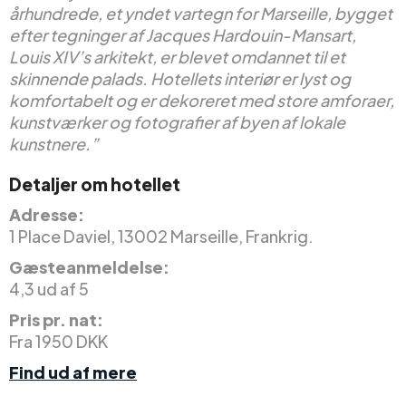
århundrede, et yndet vartegn for Marseille, bygget
efter tegninger af Jacques Hardouin-Mansart,
Louis XIV’s arkitekt, er blevet omdannet til et
skinnende palads. Hotellets interiør er lyst og
komfortabelt og er dekoreret med store amforaer,
kunstværker og fotografier af byen af lokale
kunstnere.”
Detaljer om hotellet
Adresse:
1 Place Daviel, 13002 Marseille, Frankrig.
Gæsteanmeldelse:
4,3 ud af 5
Pris pr. nat:
Fra 1950 DKK
Find ud af mere