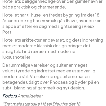
Hotellets beliggenhed lige over den gamle havn er
både praktisk og charmerende.
Hotellet har til huse i en fredet bygning fra det 18.
århundrede og har en smuk gårdhave, hvor du kan
slappe af efter en dag med sightseeing i Vieux
Port.
Hotellets arkitektur er bevaret, og dets indretning
med et moderne klassisk design bringer det
smagfuldt ind i æraen med moderne
luksushoteller.
De rummelige værelser og suiter er meget
veludstyrede og indrettet med en usædvanlig
moderne stil. Værelserne og suiterne har en
betagende udsigt over Phocaea og byder på en
subtil blanding af gammelt og nyt design.
Fodors
Anmeldelse:
“Det majestætiske Hôtel Dieu fra det 18.