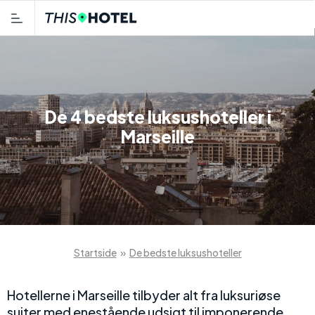
De 4 bedste luksushoteller i
Marseille
Startside
»
De bedste luksushoteller
Hotellerne i Marseille tilbyder alt fra luksuriøse
suiter med enestående udsigt til imponerende