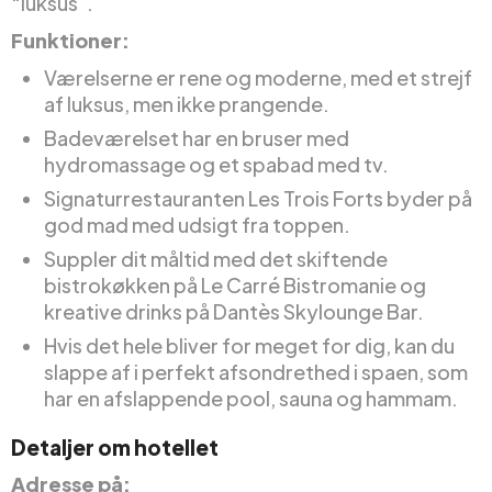
“luksus”.
Funktioner:
Værelserne er rene og moderne, med et strejf
af luksus, men ikke prangende.
Badeværelset har en bruser med
hydromassage og et spabad med tv.
Signaturrestauranten Les Trois Forts byder på
god mad med udsigt fra toppen.
Suppler dit måltid med det skiftende
bistrokøkken på Le Carré Bistromanie og
kreative drinks på Dantès Skylounge Bar.
Hvis det hele bliver for meget for dig, kan du
slappe af i perfekt afsondrethed i spaen, som
har en afslappende pool, sauna og hammam.
Detaljer om hotellet
Adresse på: