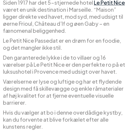
Siden 1917 har det 5-stjernede hotel
Le Petit Nice
været en unik destination i Marseille. “Maison”
ligger direkte ved havet, mod syd, med udsigt til
øerne Frioul, Château d’If og øen Gaby – en
fænomenal beliggenhed.
Le Petit Nice Passedat er en drøm for en foodie,
og det mangler ikke stil.
Den garanterede lykke i de to villaer og 16
værelser på Le Petit Nice er den perfekte ro på et
luksushotel i Provence med udsigt over havet.
Værelserne er lyse og luftige og har et flydende
design med få skillevægge og enkle råmaterialer
af høj kvalitet for at fjerne eventuelle visuelle
barrierer.
Hvis du vælger at bo i denne overdådige kystby,
kan du forvente at blive forkælet efter alle
kunstens regler.