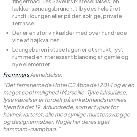
fingermad. Les Saveurs Mareseillaises, en
lækker søndagsbrunch, tilbydes hele året
rundt i loungen eller på den solrige, private
terrasse.
Der er en stor vinkælder med over hundrede
vine af høj kvalitet.
Loungebaren i stueetagen er et smukt, lyst
rum med en interessant blanding af gamle og
nye elementer.
Frommers
Anmeldelse:
“Det femstjernede Hotel C2 åbnede i 2014 og er en
meget cool mulighed i Marseille. Tyve luksuriøse,
lyse værelser er fordelt på en købmandsfamilies
hjem fra det 19. århundrede, som er typisk for
havnekvarteret, alle med synlige murstensvægge
og designermøbler. Nogle har deres eget
hammam-dampbad.”