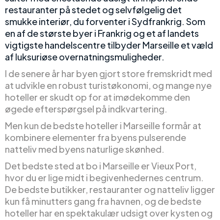
restauranter på stedet og selvfølgelig det
smukke interiør, du forventer i Sydfrankrig. Som
en af de største byer i Frankrig og et af landets
vigtigste handelscentre tilbyder Marseille et væld
af luksuriøse overnatningsmuligheder.
I de senere år har byen gjort store fremskridt med
at udvikle en robust turistøkonomi, og mange nye
hoteller er skudt op for at imødekomme den
øgede efterspørgsel på indkvartering.
Men kun de bedste hoteller i Marseille formår at
kombinere elementer fra byens pulserende
natteliv med byens naturlige skønhed.
Det bedste sted at bo i Marseille er Vieux Port,
hvor du er lige midt i begivenhedernes centrum.
De bedste butikker, restauranter og natteliv ligger
kun få minutters gang fra havnen, og de bedste
hoteller har en spektakulær udsigt over kysten og