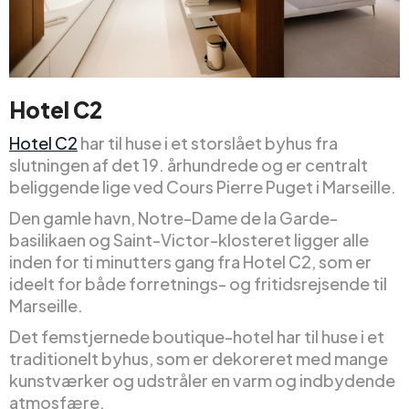
Hotel C2
Hotel C2
har til huse i et storslået byhus fra
slutningen af det 19. århundrede og er centralt
beliggende lige ved Cours Pierre Puget i Marseille.
Den gamle havn, Notre-Dame de la Garde-
basilikaen og Saint-Victor-klosteret ligger alle
inden for ti minutters gang fra Hotel C2, som er
ideelt for både forretnings- og fritidsrejsende til
Marseille.
Det femstjernede boutique-hotel har til huse i et
traditionelt byhus, som er dekoreret med mange
kunstværker og udstråler en varm og indbydende
atmosfære.