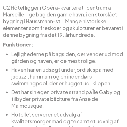
C2 Hôtel ligger i Opéra-kvarteret i centrum af
Marseille, lige bag den gamle havn, i en storslået
bygning i Haussmann-stil. Mange historiske
elementer som freskoer og skulpturer er bevaret i
denne bygning fra det 19. århundrede.
Funktioner:
Lejlighederne på bagsiden, der vender ud mod
gården og haven, er de mest rolige.
Haven har en udsøgt underjordisk spa med
jacuzzi, hammam og en indendørs
swimmingpool, der er hugget ud i klippen.
Det har sin egen private strand på Île Gaby og
tilbyder private bådture fra Anse de
Malmousque.
Hotellet serverer et udvalg af
kvalitetsmorgenmad og te samt et udvalg af