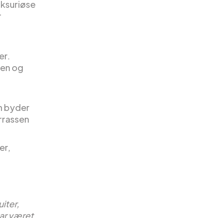
uksuriøse
r
er.
aen og
n byder
rrassen
er,
iter,
har været