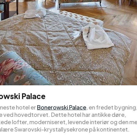
owski Palace
este hotel er
Bonerowski Palace
, en fredet bygning
ge ved hovedtorvet. Dette hotel har antikke døre,
de lofter, moderniseret, levende interiør og den m
lære Swarovski-krystallysekrone på kontinentet.