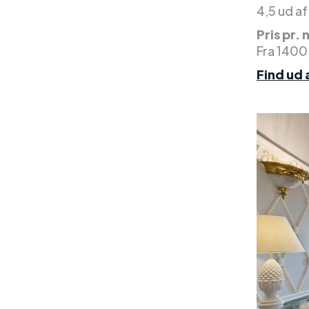
4,5 ud af
Pris pr. 
Fra 1400
Find ud 