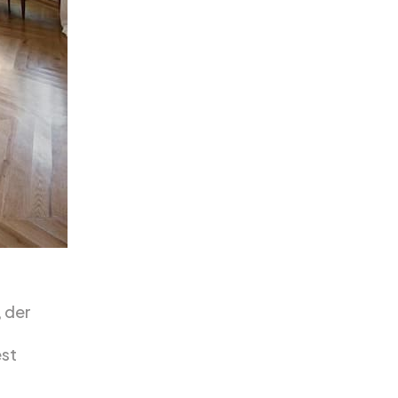
, der
est