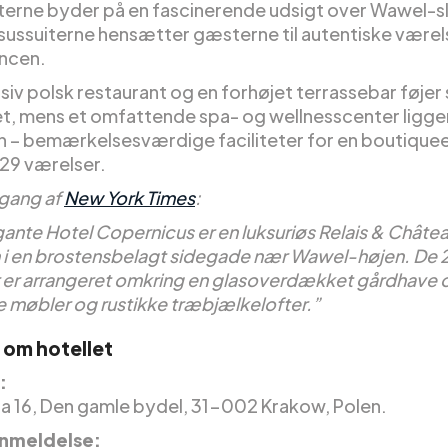
iterne byder på en fascinerende udsigt over Wawel-s
sussuiterne hensætter gæsterne til autentiske værels
ncen.
siv polsk restaurant og en forhøjet terrassebar føjer s
, mens et omfattende spa- og wellnesscenter ligger
 – bemærkelsesværdige faciliteter for en boutiqu
29 værelser.
ang af
New York Times
:
gante Hotel Copernicus er en luksuriøs Relais & Châte
i en brostensbelagt sidegade nær Wawel-højen. De 
 er arrangeret omkring en glasoverdækket gårdhave 
e møbler og rustikke træbjælkelofter.”
 om hotellet
:
a 16, Den gamle bydel, 31-002 Krakow, Polen.
nmeldelse: