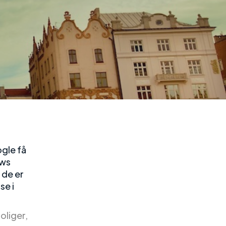
gle få
ows
 de er
se i
oliger,