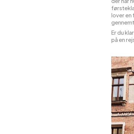
der har 
førstekl
lover en 
gennemtæ
Er du kl
på en re