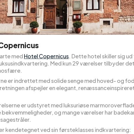
 Copernicus
tarte med
Hotel Copernicus
. Dette hotel skiller sig ud
luksusindkvartering. Med kun 29 værelser tilbyder de
mosfære.
ne er indrettet med solide senge med hoved- og f
retningen afspejler en elegant, renæssanceinspirere
lserne er udstyret med luksuriøse marmoroverflad
bekvemmeligheder, og mange værelser har badekar
agestråler.
 er kendetegnet ved sin førsteklasses indkvartering: