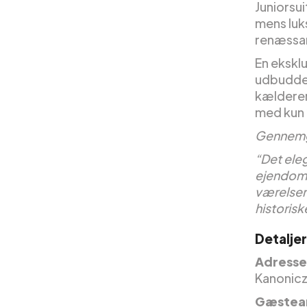
Juniorsu
mens luk
renæssa
En eksklu
udbuddet
kælderen
med kun 
Gennemg
“Det ele
ejendom 
værelser
historisk
Detaljer
Adresse
Kanonicz
Gæstea