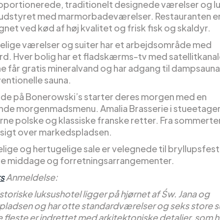
oportionerede, traditionelt designede værelser og l
r udstyret med marmorbadeværelser. Restauranten e
et ved kød af høj kvalitet og frisk fisk og skaldyr.
lige værelser og suiter har et arbejdsområde med
rd. Hver bolig har et fladskærms-tv med satellitkanal
 får gratis mineralvand og har adgang til dampsaun
entionelle sauna.
e på Bonerowski’s starter deres morgen med en
de morgenmadsmenu. Amalia Brasserie i stueetage
ne polske og klassiske franske retter. Fra sommerte
dsigt over markedspladsen.
ige og hertugelige sale er velegnede til bryllupsfest
ve middage og forretningsarrangementer.
s
Anmeldelse:
storiske luksushotel ligger på hjørnet af Św. Jana og
ladsen og har otte standardværelser og seks store su
 fleste er indrettet med arkitektoniske detaljer, som 