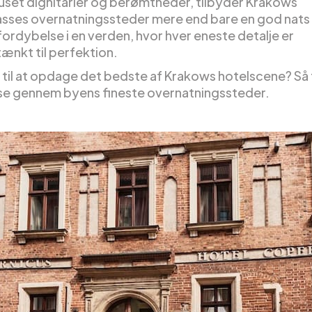
huset dignitarier og berømtheder, tilbyder Krakows
asses overnatningssteder mere end bare en god nats
fordybelse i en verden, hvor hver eneste detalje er
nkt til perfektion.
ar til at opdage det bedste af Krakows hotelscene? S
jse gennem byens fineste overnatningssteder.