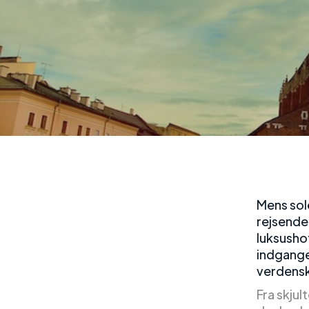
Mens sol
rejsende
luksushot
indgange
verdensk
Fra skjul