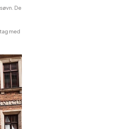
 søvn. De
å tag med