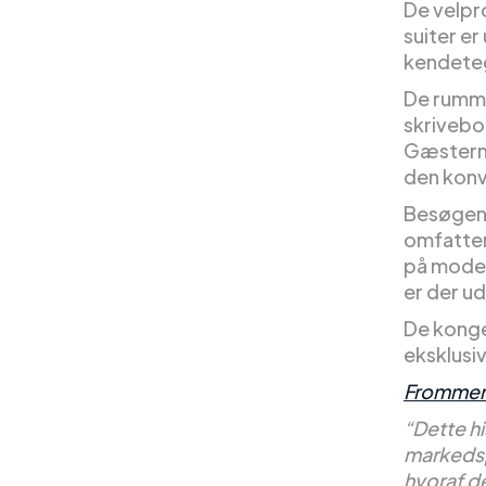
De velpr
suiter e
kendetegn
De rumme
skrivebo
Gæsterne
den konv
Besøgend
omfatten
på moder
er der u
De kongel
eksklusi
Frommer
“Dette hi
markedsp
hvoraf de