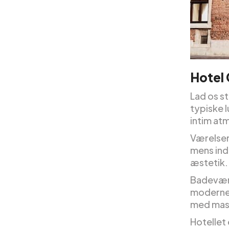
Hotel
Lad os s
typiske 
intim at
Værelser
mens ind
æstetik.
Badevære
moderne 
med mass
Hotellet