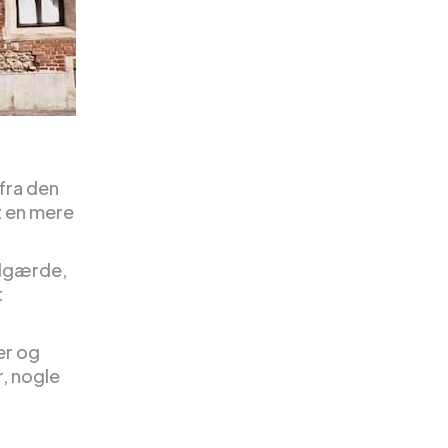
 fra den
t en mere
odgærde,
t
er og
, nogle