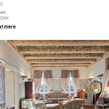
 5
nat:
 DKK
af mere