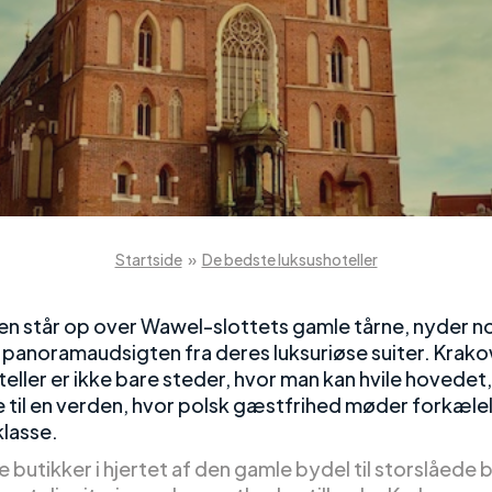
Startside
»
De bedste luksushoteller
en står op over Wawel-slottets gamle tårne, nyder no
 panoramaudsigten fra deres luksuriøse suiter. Krak
eller er ikke bare steder, hvor man kan hvile hovedet,
 til en verden, hvor polsk gæstfrihed møder forkælel
lasse.
te butikker i hjertet af den gamle bydel til storslåede b