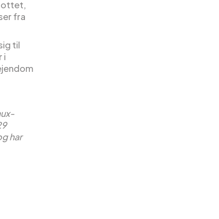
lottet,
er fra
ig til
 i
eejendom
aux-
29
og har