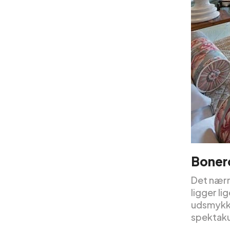
Boner
Det nærm
ligger li
udsmykke
spektaku