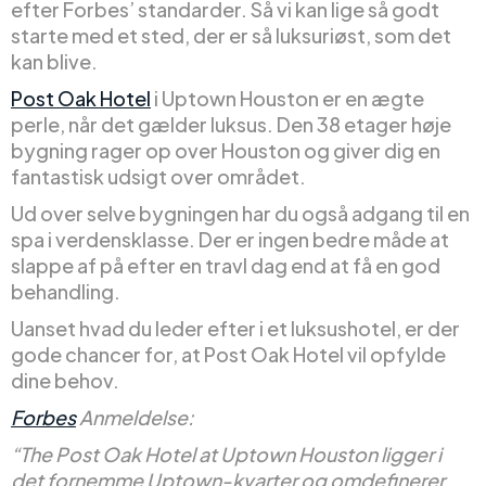
efter Forbes’ standarder. Så vi kan lige så godt
starte med et sted, der er så luksuriøst, som det
kan blive.
Post Oak Hotel
i Uptown Houston er en ægte
perle, når det gælder luksus. Den 38 etager høje
bygning rager op over Houston og giver dig en
fantastisk udsigt over området.
Ud over selve bygningen har du også adgang til en
spa i verdensklasse. Der er ingen bedre måde at
slappe af på efter en travl dag end at få en god
behandling.
Uanset hvad du leder efter i et luksushotel, er der
gode chancer for, at Post Oak Hotel vil opfylde
dine behov.
Forbes
Anmeldelse:
“The Post Oak Hotel at Uptown Houston ligger i
det fornemme Uptown-kvarter og omdefinerer