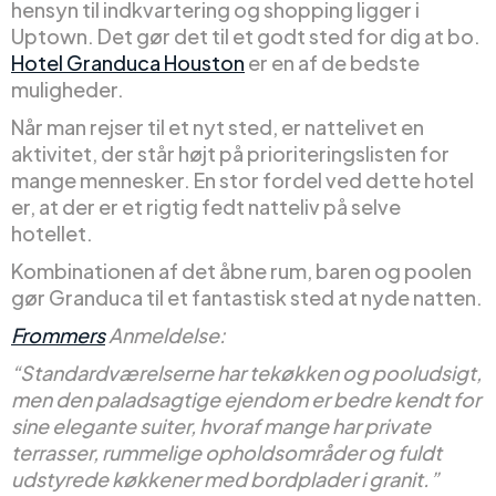
hensyn til indkvartering og shopping ligger i
Uptown. Det gør det til et godt sted for dig at bo.
Hotel Granduca Houston
er en af de bedste
muligheder.
Når man rejser til et nyt sted, er nattelivet en
aktivitet, der står højt på prioriteringslisten for
mange mennesker. En stor fordel ved dette hotel
er, at der er et rigtig fedt natteliv på selve
hotellet.
Kombinationen af det åbne rum, baren og poolen
gør Granduca til et fantastisk sted at nyde natten.
Frommers
Anmeldelse:
“Standardværelserne har tekøkken og pooludsigt,
men den paladsagtige ejendom er bedre kendt for
sine elegante suiter, hvoraf mange har private
terrasser, rummelige opholdsområder og fuldt
udstyrede køkkener med bordplader i granit.”