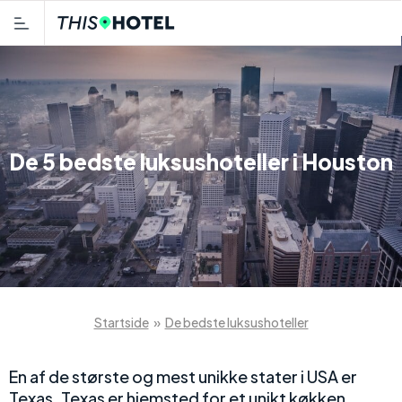
De 5 bedste luksushoteller i Houston
Startside
»
De bedste luksushoteller
En af de største og mest unikke stater i USA er
Texas. Texas er hjemsted for et unikt køkken,