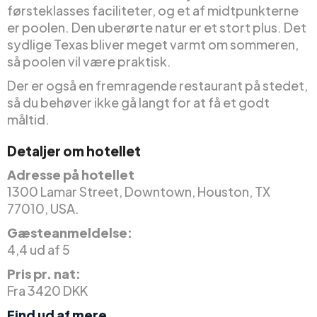
førsteklasses faciliteter, og et af midtpunkterne
er poolen. Den uberørte natur er et stort plus. Det
sydlige Texas bliver meget varmt om sommeren,
så poolen vil være praktisk.
Der er også en fremragende restaurant på stedet,
så du behøver ikke gå langt for at få et godt
måltid.
Detaljer om hotellet
Adresse på hotellet
1300 Lamar Street, Downtown, Houston, TX
77010, USA.
Gæsteanmeldelse:
4,4 ud af 5
Pris pr. nat:
Fra 3420 DKK
Find ud af mere