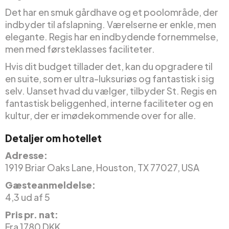
Det har en smuk gårdhave og et poolområde, der
indbyder til afslapning. Værelserne er enkle, men
elegante. Regis har en indbydende fornemmelse,
men med førsteklasses faciliteter.
Hvis dit budget tillader det, kan du opgradere til
en suite, som er ultra-luksuriøs og fantastisk i sig
selv. Uanset hvad du vælger, tilbyder St. Regis en
fantastisk beliggenhed, interne faciliteter og en
kultur, der er imødekommende over for alle.
Detaljer om hotellet
Adresse:
1919 Briar Oaks Lane, Houston, TX 77027, USA
Gæsteanmeldelse:
4,3 ud af 5
Pris pr. nat:
Fra 1780 DKK