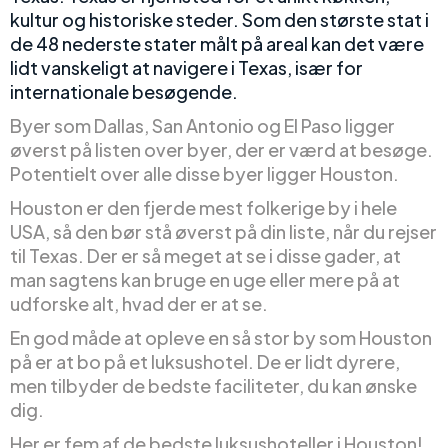
kultur og historiske steder. Som den største stat i
de 48 nederste stater målt på areal kan det være
lidt vanskeligt at navigere i Texas, især for
internationale besøgende.
Byer som Dallas, San Antonio og El Paso ligger
øverst på listen over byer, der er værd at besøge.
Potentielt over alle disse byer ligger Houston.
Houston er den fjerde mest folkerige by i hele
USA, så den bør stå øverst på din liste, når du rejser
til Texas. Der er så meget at se i disse gader, at
man sagtens kan bruge en uge eller mere på at
udforske alt, hvad der er at se.
En god måde at opleve en så stor by som Houston
på er at bo på et luksushotel. De er lidt dyrere,
men tilbyder de bedste faciliteter, du kan ønske
dig.
Her er fem af de bedste luksushoteller i Houston!