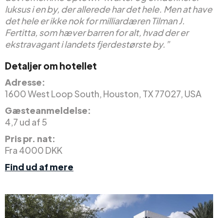
luksus i en by, der allerede har det hele. Men at have
det hele er ikke nok for milliardæren Tilman J.
Fertitta, som hæver barren for alt, hvad der er
ekstravagant i landets fjerdestørste by.”
Detaljer om hotellet
Adresse:
1600 West Loop South, Houston, TX 77027, USA
Gæsteanmeldelse:
4,7 ud af 5
Pris pr. nat:
Fra 4000 DKK
Find ud af mere