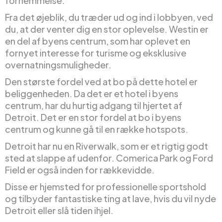
fornemmelse.
Fra det øjeblik, du træder ud og ind i lobbyen, ved
du, at der venter dig en stor oplevelse. Westin er
en del af byens centrum, som har oplevet en
fornyet interesse for turisme og eksklusive
overnatningsmuligheder.
Den største fordel ved at bo på dette hotel er
beliggenheden. Da det er et hotel i byens
centrum, har du hurtig adgang til hjertet af
Detroit. Det er en stor fordel at bo i byens
centrum og kunne gå til en række hotspots.
Detroit har nu en Riverwalk, som er et rigtig godt
sted at slappe af udenfor. Comerica Park og Ford
Field er også inden for rækkevidde.
Disse er hjemsted for professionelle sportshold
og tilbyder fantastiske ting at lave, hvis du vil nyde
Detroit eller slå tiden ihjel.