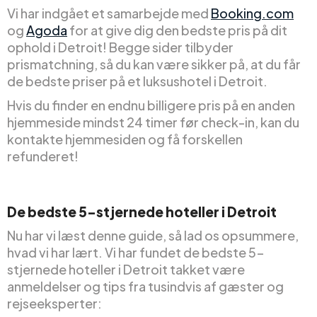
Vi har indgået et samarbejde med
Booking.com
og
Agoda
for at give dig den bedste pris på dit
ophold i Detroit! Begge sider tilbyder
prismatchning, så du kan være sikker på, at du får
de bedste priser på et luksushotel i Detroit.
Hvis du finder en endnu billigere pris på en anden
hjemmeside mindst 24 timer før check-in, kan du
kontakte hjemmesiden og få forskellen
refunderet!
De bedste 5-stjernede hoteller i Detroit
Nu har vi læst denne guide, så lad os opsummere,
hvad vi har lært. Vi har fundet de bedste 5-
stjernede hoteller i Detroit takket være
anmeldelser og tips fra tusindvis af gæster og
rejseeksperter: