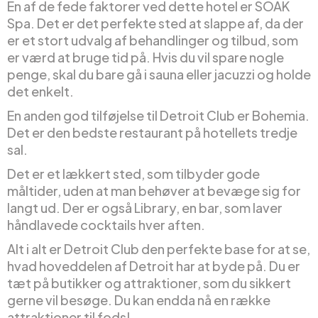
En af de fede faktorer ved dette hotel er SOAK
Spa. Det er det perfekte sted at slappe af, da der
er et stort udvalg af behandlinger og tilbud, som
er værd at bruge tid på. Hvis du vil spare nogle
penge, skal du bare gå i sauna eller jacuzzi og holde
det enkelt.
En anden god tilføjelse til Detroit Club er Bohemia.
Det er den bedste restaurant på hotellets tredje
sal.
Det er et lækkert sted, som tilbyder gode
måltider, uden at man behøver at bevæge sig for
langt ud. Der er også Library, en bar, som laver
håndlavede cocktails hver aften.
Alt i alt er Detroit Club den perfekte base for at se,
hvad hoveddelen af Detroit har at byde på. Du er
tæt på butikker og attraktioner, som du sikkert
gerne vil besøge. Du kan endda nå en række
attraktioner til fods!