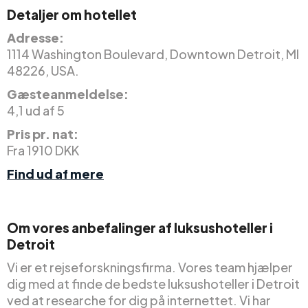
Detaljer om hotellet
Adresse:
1114 Washington Boulevard, Downtown Detroit, MI
48226, USA.
Gæsteanmeldelse:
4,1 ud af 5
Pris pr. nat:
Fra 1910 DKK
Find ud af mere
Om vores anbefalinger af luksushoteller i
Detroit
Vi er et rejseforskningsfirma. Vores team hjælper
dig med at finde de bedste luksushoteller i Detroit
ved at researche for dig på internettet. Vi har