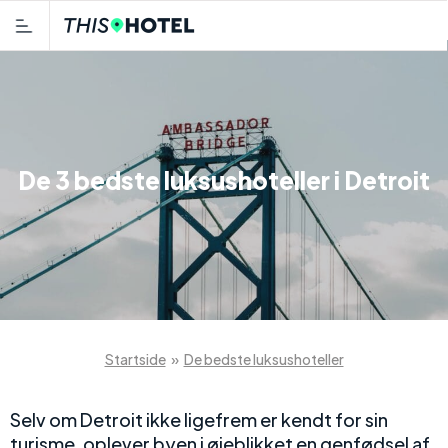
De 3 bedste luksushoteller i Detroit
Startside
»
De bedste luksushoteller
Selv om Detroit ikke ligefrem er kendt for sin
turisme, oplever byen i øjeblikket en genfødsel af