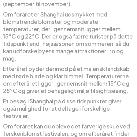
(september til november).
Om foråret er Shanghai udsmykket med
blomstrende blomster og moderate
temperaturer, der i gennemsnit ligger mellem
15°C og 22°C. Der er også færre turister på dette
tidspunkt end i højsæsonen om sommeren, så du
kan udforske byens mange attraktioner i ro og
mag.
Efteråret byder derimod på et malerisk landskab
med røde blade og klar himmel. Temperaturerne
om efteråret ligger i gennemsnit mellem 15°C og
28°C og giver et behageligt miljø til sightseeing.
Et besøg i Shanghai på disse tidspunkter giver
også mulighed for at deltage i forskellige
festivaler.
Om foråret kan du opleve det farverige skue ved
ferskenblomstfestivalen, og om efteråret finder