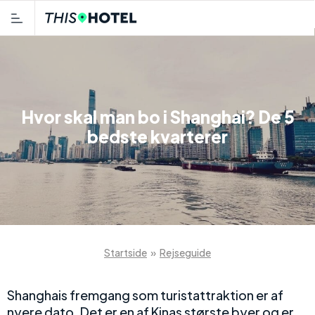
Hvor skal man bo i Shanghai? De 5
bedste kvarterer
Startside
»
Rejseguide
Shanghais fremgang som turistattraktion er af
nyere dato. Det er en af Kinas største byer og er