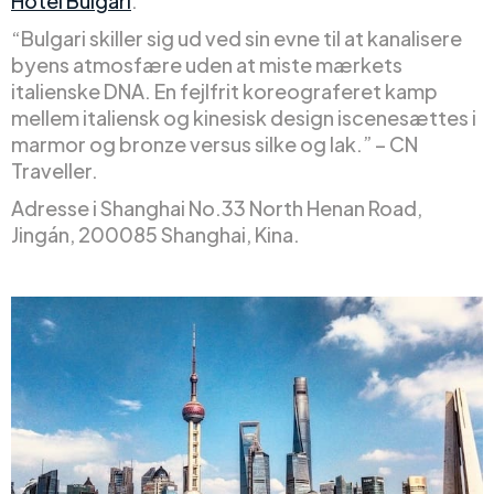
Hotel Bulgari
.
“Bulgari skiller sig ud ved sin evne til at kanalisere
byens atmosfære uden at miste mærkets
italienske DNA. En fejlfrit koreograferet kamp
mellem italiensk og kinesisk design iscenesættes i
marmor og bronze versus silke og lak.” – CN
Traveller.
Adresse i Shanghai No.33 North Henan Road,
Jingán, 200085 Shanghai, Kina.