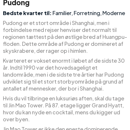
Pudong
Bedste kvarter til:
Familier, Forretning, Moderne
Pudong er et stort område i Shanghai, men i
forbindelse med rejser henviser det normalt til
regionen tættest på den østlige bred af Huangpu-
floden. Dette område af Pudong er domineret af
skyskrabere, der rager op i himlen.
Kvarteret er vokset enormt i løbet af de sidste 30
år. Indtil 1990 var det hovedsageligt et
landområde, men i de sidste tre årtier har Pudong
udviklet sig til et stort storbyområde på grund af
antallet af mennesker, der bor i Shanghai.
Hvis du vil tilbringe en luksuriøs aften, skal du tage
til Jin Mao Tower. På 87. etage ligger Grand Hyatt,
hvor du kan nyde en cocktail, mens du kigger ud
over byen.
Jin Mao Tower er ikke den eneste dominerende