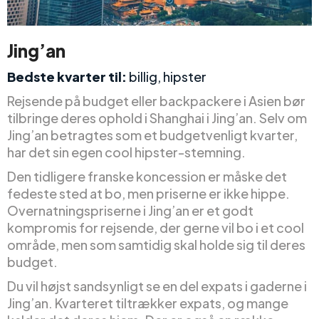
Jing’an
Bedste kvarter til:
billig, hipster
Rejsende på budget eller backpackere i Asien bør
tilbringe deres ophold i Shanghai i Jing’an. Selv om
Jing’an betragtes som et budgetvenligt kvarter,
har det sin egen cool hipster-stemning.
Den tidligere franske koncession er måske det
fedeste sted at bo, men priserne er ikke hippe.
Overnatningspriserne i Jing’an er et godt
kompromis for rejsende, der gerne vil bo i et cool
område, men som samtidig skal holde sig til deres
budget.
Du vil højst sandsynligt se en del expats i gaderne i
Jing’an. Kvarteret tiltrækker expats, og mange