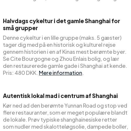
Halvdags cykeltur i det gamle Shanghai for
små grupper
Denne cykeltur i en lille gruppe (maks. 5 gæster)
tager dig med på en historisk og kulturel rejse
gennem historien i en af Kinas mest berømte byer.
Se Cite Bourgogne og Zhou Enlais bolig, og lær
den restaurerede gamle gade i Shanghai at kende.
Pris: 480 DKK.
Mere information
.
Autentisk lokal mad i centrum af Shanghai
Kør ned ad den berømte Yunnan Road og stop ved
flere restauranter, som er meget populære blandt
de lokale. Prøv typiske shanghainesiske retter
som nudler med skalotteløgsolie, dampede boller,