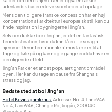
kalder det deres hjem. Der er også en række
udenlandsk baserede virksomheder at opdage.
Mens den tidligere franske koncession har en høj
koncentration af arkitektur i europæisk stil, kan du
finde inspiration i bygningerne i Jing’an.
Selv om du ikke bor i Jing’an, er det en fantastisk
feriedestination, hvor du kan få en lille smag af
hjemme. Den internationale atmosfære er til at
tage og føle på og kan nogle gange endda have en
beroligende effekt.
Jing’an Park er et andet populært grønt område i
byen. Her kan du tage en pause fra Shanghais
stress og jag.
Bedste sted at bo i Jing’an
Hotel Kevins gamle hus.
Adresse: No. 4, Lane946
No.4, Lane946, Changle Rd, Jingán, 200040
Shanghai, Kina.