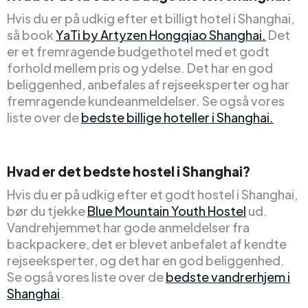
Hvis du er på udkig efter et billigt hotel i Shanghai,
så book
YaTi by Artyzen Hongqiao Shanghai.
Det
er et fremragende budgethotel med et godt
forhold mellem pris og ydelse. Det har en god
beliggenhed, anbefales af rejseeksperter og har
fremragende kundeanmeldelser. Se også vores
liste over de
bedste billige hoteller i Shanghai.
Hvad er det bedste hostel i Shanghai?
Hvis du er på udkig efter et godt hostel i Shanghai,
bør du tjekke
Blue Mountain Youth Hostel
ud.
Vandrehjemmet har gode anmeldelser fra
backpackere, det er blevet anbefalet af kendte
rejseeksperter, og det har en god beliggenhed.
Se også vores liste over de
bedste vandrerhjem i
Shanghai
.