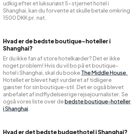
udkig efter et luksuriøst 5-stjernet hotel i
Shanghai, kan du forvente at skulle betale omkring
1500 DKK pr. nat.
Hvad er de bedste boutique-hoteller i
Shanghai?
Er du ikke fan af store hotelkæder? Det er ikke
noget problem! Hvis du vil bo på et boutique-
hotel i Shanghai, skal du booke
The Middle House.
Hotellet er blevet højt vurderet af tidligere
gæster for sin boutique-stil. Det er også blevet
anbefalet af indflydelsesrige rejsejournalister. Se
også vores liste over de
bedste boutique-hoteller
i Shanghai
.
Hvad er det bedste budgethotel i Shanghai?