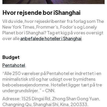
Hvor rejsende
bor i
Shanghai
Vil du vide, hvor rejseskribenter fra forlag som The
New York Times, Frommer’s, Fodor’s og Lonely
Planet bor i Shanghai? Tag et kig på vores oversigt
over alle
anbefalede hoteller i Shanghai
.
Budget
Pentahotel
.
“Alle 250 værelser på Pentahotel er indrettet i en
minimalistisk stil og har udsigt over bymidtens
beboelsesejendomme. Hotellet ligger tæt på tre
undergrundslinjer.” – CNN.
Adresse: 1525 Dingxi Rd, Zhong Shan Gong Yuan,
Changning Qu, Shanghai Shi, Kina, 200333.