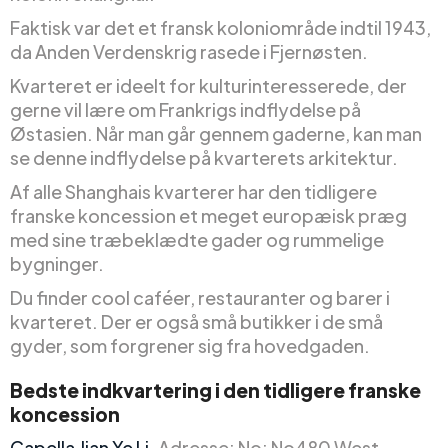
Faktisk var det et fransk koloniområde indtil 1943,
da Anden Verdenskrig rasede i Fjernøsten.
Kvarteret er ideelt for kulturinteresserede, der
gerne vil lære om Frankrigs indflydelse på
Østasien. Når man går gennem gaderne, kan man
se denne indflydelse på kvarterets arkitektur.
Af alle Shanghais kvarterer har den tidligere
franske koncession et meget europæisk præg
med sine træbeklædte gader og rummelige
bygninger.
Du finder cool caféer, restauranter og barer i
kvarteret. Der er også små butikker i de små
gyder, som forgrener sig fra hovedgaden.
Bedste indkvartering i den tidligere franske
koncession
Capella Jian Ye Li.
Adresse: No: No480 West