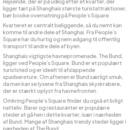
Rejsende, der er på udkig efter et kvarter, der
ligger tæt på Shanghais største turistattraktioner,
bør booke overnatning på People’s Square.
Kvarteret er centralt beliggende, så du nemt kan
komme til andre dele af Shanghai. Fra People’s
Square har du hurtig og nem adgang til offentlig
transport til andre dele af byen.
Shanghais vigtigste havnepromenade, The Bund,
ligger ved People’s Square. Bund er et populært
turiststed og er ideelt til afslappende
spadsereture. Om aftenen er Bund særligt smuk,
da man kan se lysene fra Shanghais skyskrabere,
der er stærkt oplyst fra havnefronten.
Omkring People’s Square finder du også et livligt
natteliv. Barer og restauranter er populære
steder at gå hen i dette kvarter, især i nærheden
af Bund. Mange af Shanghais trendy steder ligger i
nærheden af The Bund.