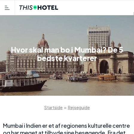
Hvor skal man bo i Mumbai? De 5
bedste kvarterer
Startside
»
Rejseguide
Mumbai i Indien er et af regionens kulturelle centre
og har meget at tilbyde sine besøgende. Fra det