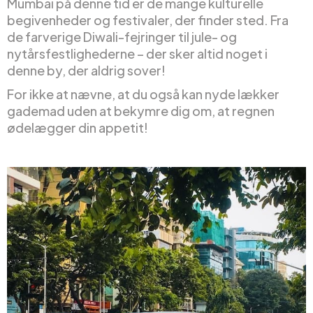
Mumbai på denne tid er de mange kulturelle
begivenheder og festivaler, der finder sted. Fra
de farverige Diwali-fejringer til jule- og
nytårsfestlighederne – der sker altid noget i
denne by, der aldrig sover!
For ikke at nævne, at du også kan nyde lækker
gademad uden at bekymre dig om, at regnen
ødelægger din appetit!