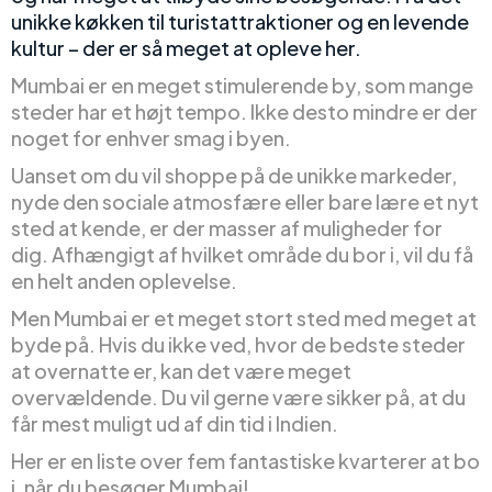
unikke køkken til turistattraktioner og en levende
kultur – der er så meget at opleve her.
Mumbai er en meget stimulerende by, som mange
steder har et højt tempo. Ikke desto mindre er der
noget for enhver smag i byen.
Uanset om du vil shoppe på de unikke markeder,
nyde den sociale atmosfære eller bare lære et nyt
sted at kende, er der masser af muligheder for
dig. Afhængigt af hvilket område du bor i, vil du få
en helt anden oplevelse.
Men Mumbai er et meget stort sted med meget at
byde på. Hvis du ikke ved, hvor de bedste steder
at overnatte er, kan det være meget
overvældende. Du vil gerne være sikker på, at du
får mest muligt ud af din tid i Indien.
Her er en liste over fem fantastiske kvarterer at bo
i, når du besøger Mumbai!