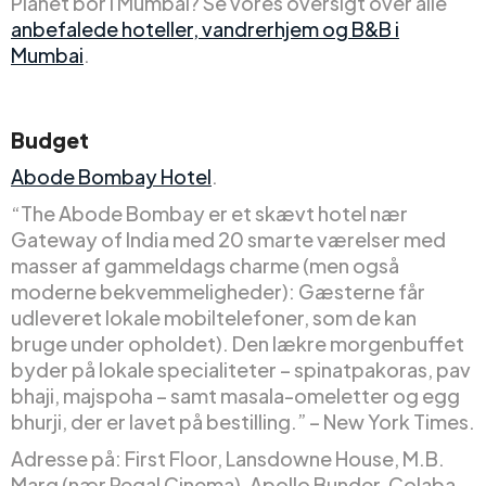
Planet bor i Mumbai? Se vores oversigt over alle
anbefalede hoteller, vandrerhjem og B&B i
Mumbai
.
Budget
Abode Bombay Hotel
.
“The Abode Bombay er et skævt hotel nær
Gateway of India med 20 smarte værelser med
masser af gammeldags charme (men også
moderne bekvemmeligheder): Gæsterne får
udleveret lokale mobiltelefoner, som de kan
bruge under opholdet). Den lækre morgenbuffet
byder på lokale specialiteter – spinatpakoras, pav
bhaji, majspoha – samt masala-omeletter og egg
bhurji, der er lavet på bestilling.” – New York Times.
Adresse på: First Floor, Lansdowne House, M.B.
Marg (nær Regal Cinema), Apollo Bunder, Colaba,