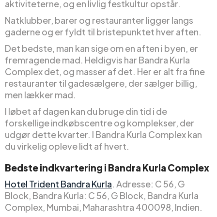
aktiviteterne, og en livlig festkultur opstår.
Natklubber, barer og restauranter ligger langs
gaderne og er fyldt til bristepunktet hver aften.
Det bedste, man kan sige om en aften i byen, er
fremragende mad. Heldigvis har Bandra Kurla
Complex det, og masser af det. Her er alt fra fine
restauranter til gadesælgere, der sælger billig,
men lækker mad.
I løbet af dagen kan du bruge din tid i de
forskellige indkøbscentre og komplekser, der
udgør dette kvarter. I Bandra Kurla Complex kan
du virkelig opleve lidt af hvert.
Bedste indkvartering i Bandra Kurla Complex
Hotel Trident Bandra Kurla
. Adresse: C 56, G
Block, Bandra Kurla: C 56, G Block, Bandra Kurla
Complex, Mumbai, Maharashtra 400098, Indien.