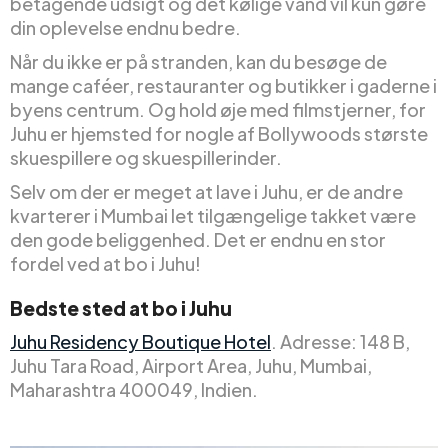
betagende udsigt og det kølige vand vil kun gøre
din oplevelse endnu bedre.
Når du ikke er på stranden, kan du besøge de
mange caféer, restauranter og butikker i gaderne i
byens centrum. Og hold øje med filmstjerner, for
Juhu er hjemsted for nogle af Bollywoods største
skuespillere og skuespillerinder.
Selv om der er meget at lave i Juhu, er de andre
kvarterer i Mumbai let tilgængelige takket være
den gode beliggenhed. Det er endnu en stor
fordel ved at bo i Juhu!
Bedste sted at bo i Juhu
Juhu Residency Boutique Hotel
. Adresse: 148 B,
Juhu Tara Road, Airport Area, Juhu, Mumbai,
Maharashtra 400049, Indien.