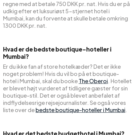
regne med at betale 750 DKK pr. nat. Hvis du er på
udkig efter et luksuriøst 5-stjernet hotel i
Mumbai, kan du forvente at skulle betale omkring
1300 DKK pr. nat.
Hvad er de bedste boutique-hoteller i
Mumbai?
Er du ikke fan af store hotelkæder? Det er ikke
noget problem! Hvis du vil bo på et boutique-
hotel i Mumbai, skal du booke
The Oberoi
. Hotellet
er blevet højt vurderet af tidligere gæster for sin
boutique-stil. Det er også blevet anbefalet af
indflydelsesrige rejsejournalister. Se også vores
liste over de
bedste boutique-hoteller i Mumbai
.
Hvad er det bedste budgethotel i Mumbai?