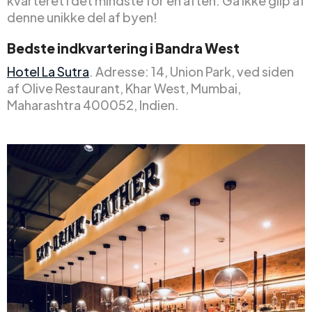
kvarteret i det mindste for en aften. Gå ikke glip af
denne unikke del af byen!
Bedste indkvartering i Bandra West
Hotel La Sutra
. Adresse: 14, Union Park, ved siden
af Olive Restaurant, Khar West, Mumbai,
Maharashtra 400052, Indien.