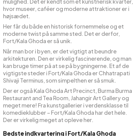
mulighed. Det er kendt som et kunstnerisk kvarter,
hvor museer, caféer og moderne attraktioner er i
højsædet.
Her får du både en historisk fornemmelse og et
moderne twist på samme sted. Det er derfor,
Fort/Kala Ghoda er så unik.
Når man bor i byen, er det vigtigt at beundre
arkitekturen. Den er virkelig fascinerende, og man
kan bruge timer på at se på bygningerne. Et af de
vigtigste steder i Fort/Kala Ghoda er Chhatrapati
Shivaji Terminus, som simpelthen er så smuk.
Der er også Kala Ghoda Art Precinct, Burma Burma
Restaurant and Tea Room, Jahangir Art Gallery og
meget mere! Fra kunstgallerier i verdensklasse til
komedieklubber – Fort/Kala Ghoda har det hele.
Der er virkelig meget at opleve her.
Bedste indkvartering i Fort/Kala Ghoda