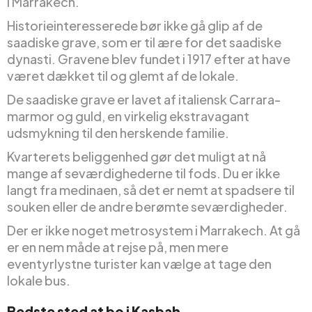
i Marrakech.
Historieinteresserede bør ikke gå glip af de
saadiske grave, som er til ære for det saadiske
dynasti. Gravene blev fundet i 1917 efter at have
været dækket til og glemt af de lokale.
De saadiske grave er lavet af italiensk Carrara-
marmor og guld, en virkelig ekstravagant
udsmykning til den herskende familie.
Kvarterets beliggenhed gør det muligt at nå
mange af seværdighederne til fods. Du er ikke
langt fra medinaen, så det er nemt at spadsere til
souken eller de andre berømte seværdigheder.
Der er ikke noget metrosystem i Marrakech. At gå
er en nem måde at rejse på, men mere
eventyrlystne turister kan vælge at tage den
lokale bus.
Bedste sted at bo i Kasbah