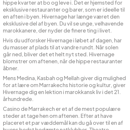
hippe kvarter at bo og leve i. Det er hjemsted for
eksklusive restauranter og barer, som er ideelle til
en aften i byen. Hivernage har længe været den
eksklusive del af byen. Du vil se unge, velhavende
marokkanere, der nyder de finere ting i livet.
Hvis du udforsker Hivernage i løbet af dagen, har
du masser af plads til at vandre rundt. Når solen
går ned, bliver det et helt nyt sted. Hivernage
blomstrer om aftenen, når de hippe restauranter
åbner.
Mens Medina, Kasbah og Mellah giver dig mulighed
for at lære om Marrakechs historie og kultur, giver
Hivernage dig en lektion i marokkansk liv i det 21.
århundrede.
Casino de Marrakech er et af de mest populære
steder at tage hen om aftenen. Efter at have
placeret et par væddemål kan du gå over til en af
byens bedst bedømte natklubber, Theatro.