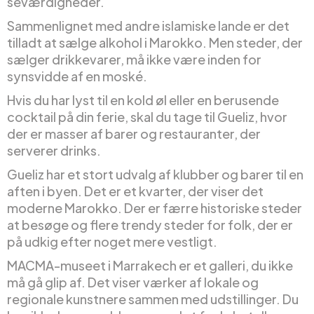
seværdigheder.
Sammenlignet med andre islamiske lande er det
tilladt at sælge alkohol i Marokko. Men steder, der
sælger drikkevarer, må ikke være inden for
synsvidde af en moské.
Hvis du har lyst til en kold øl eller en berusende
cocktail på din ferie, skal du tage til Gueliz, hvor
der er masser af barer og restauranter, der
serverer drinks.
Gueliz har et stort udvalg af klubber og barer til en
aften i byen. Det er et kvarter, der viser det
moderne Marokko. Der er færre historiske steder
at besøge og flere trendy steder for folk, der er
på udkig efter noget mere vestligt.
MACMA-museet i Marrakech er et galleri, du ikke
må gå glip af. Det viser værker af lokale og
regionale kunstnere sammen med udstillinger. Du