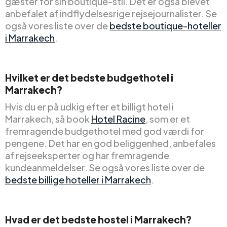
gæster for sin boutique-stil. Det er også blevet
anbefalet af indflydelsesrige rejsejournalister. Se
også vores liste over de
bedste boutique-hoteller
i Marrakech
.
Hvilket er det bedste budgethotel i
Marrakech?
Hvis du er på udkig efter et billigt hotel i
Marrakech, så book
Hotel Racine
, som er et
fremragende budgethotel med god værdi for
pengene. Det har en god beliggenhed, anbefales
af rejseeksperter og har fremragende
kundeanmeldelser. Se også vores liste over de
bedste billige hoteller i Marrakech
.
Hvad er det bedste hostel i Marrakech?