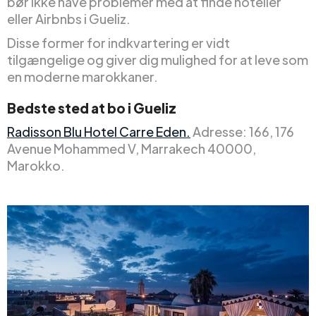
bør ikke have problemer med at finde hoteller
eller Airbnbs i Gueliz.
Disse former for indkvartering er vidt
tilgængelige og giver dig mulighed for at leve som
en moderne marokkaner.
Bedste sted at bo i Gueliz
Radisson Blu Hotel Carre Eden.
Adresse: 166, 176
Avenue Mohammed V, Marrakech 40000,
Marokko.