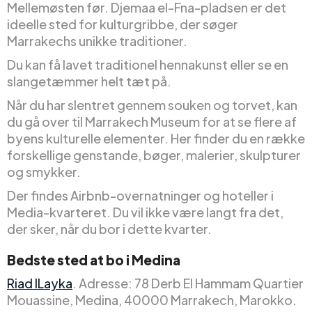
Mellemøsten før. Djemaa el-Fna-pladsen er det
ideelle sted for kulturgribbe, der søger
Marrakechs unikke traditioner.
Du kan få lavet traditionel hennakunst eller se en
slangetæmmer helt tæt på.
Når du har slentret gennem souken og torvet, kan
du gå over til Marrakech Museum for at se flere af
byens kulturelle elementer. Her finder du en række
forskellige genstande, bøger, malerier, skulpturer
og smykker.
Der findes Airbnb-overnatninger og hoteller i
Media-kvarteret. Du vil ikke være langt fra det,
der sker, når du bor i dette kvarter.
Bedste sted at bo i Medina
Riad ILayka
. Adresse: 78 Derb El Hammam Quartier
Mouassine, Medina, 40000 Marrakech, Marokko.