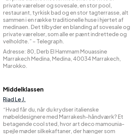
private værelser og sovesale, en stor pool,
restaurant, tyrkisk bad og en stor tagterrasse, alt
sammen i en række traditionelle huse i hjertet af
medinaen. Det tilbyder en blanding af sovesale og
private værelser, som alle er pænt indrettede og
velholdte.” – Telegraph.
Adresse: 80, Derb El Hammam Mouassine
Marrakech Medina, Medina, 40034 Marrakech,
Marokko.
Middelklassen
Riad Le J.
“Hvad får du, når du krydser italienske
møbeldesignere med Marrakesh-håndværk? Et
betagende cool sted, hvor art deco mamounia-
spejle møder silkekaftaner, der hænger som