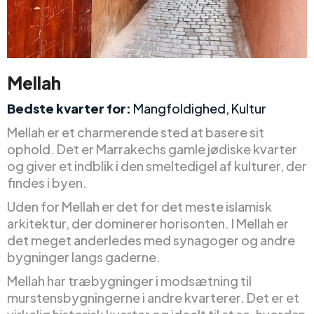
Mellah
Bedste kvarter for:
Mangfoldighed, Kultur
Mellah er et charmerende sted at basere sit
ophold. Det er Marrakechs gamle jødiske kvarter
og giver et indblik i den smeltedigel af kulturer, der
findes i byen.
Uden for Mellah er det for det meste islamisk
arkitektur, der dominerer horisonten. I Mellah er
det meget anderledes med synagoger og andre
bygninger langs gaderne.
Mellah har træbygninger i modsætning til
murstensbygningerne i andre kvarterer. Det er et