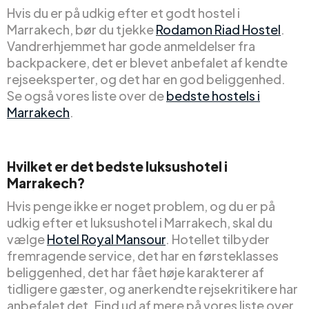
Hvis du er på udkig efter et godt hostel i
Marrakech, bør du tjekke
Rodamon Riad Hostel
.
Vandrerhjemmet har gode anmeldelser fra
backpackere, det er blevet anbefalet af kendte
rejseeksperter, og det har en god beliggenhed.
Se også vores liste over de
bedste hostels i
Marrakech
.
Hvilket er det bedste luksushotel i
Marrakech?
Hvis penge ikke er noget problem, og du er på
udkig efter et luksushotel i Marrakech, skal du
vælge
Hotel Royal Mansour
. Hotellet tilbyder
fremragende service, det har en førsteklasses
beliggenhed, det har fået høje karakterer af
tidligere gæster, og anerkendte rejsekritikere har
anbefalet det. Find ud af mere på vores liste over