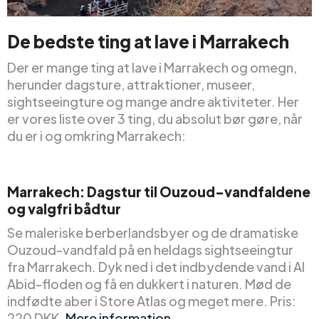
De bedste ting at lave i Marrakech
Der er mange ting at lave i Marrakech og omegn,
herunder dagsture, attraktioner, museer,
sightseeingture og mange andre aktiviteter. Her
er vores liste over 3 ting, du absolut bør gøre, når
du er i og omkring Marrakech:
Marrakech: Dagstur til Ouzoud-vandfaldene
og valgfri bådtur
Se maleriske berberlandsbyer og de dramatiske
Ouzoud-vandfald på en heldags sightseeingtur
fra Marrakech. Dyk ned i det indbydende vand i Al
Abid-floden og få en dukkert i naturen. Mød de
indfødte aber i Store Atlas og meget mere. Pris:
220 DKK.
Mere information
.