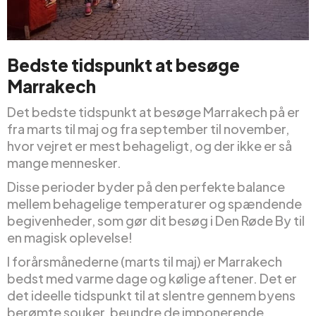
Bedste tidspunkt at besøge
Marrakech
Det bedste tidspunkt at besøge Marrakech på er
fra marts til maj og fra september til november,
hvor vejret er mest behageligt, og der ikke er så
mange mennesker.
Disse perioder byder på den perfekte balance
mellem behagelige temperaturer og spændende
begivenheder, som gør dit besøg i Den Røde By til
en magisk oplevelse!
I forårsmånederne (marts til maj) er Marrakech
bedst med varme dage og kølige aftener. Det er
det ideelle tidspunkt til at slentre gennem byens
berømte souker, beundre de imponerende