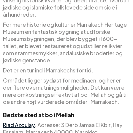
virkelig historisk kvarter og ideelt til at se, hvordan
jødiske og islamiske folk levede side om side i
århundreder.
For mere historie og kultur er Marrakech Heritage
Museum en fantastisk bygning at udforske.
Museumsbygningen, der blev bygget i 1600-
tallet, er blevet restaureret og udstiller relikvier
som stammesmykker, andalusiske broderier og
jødiske genstande.
Det er en tur ind i Marrakechs fortid.
Området ligger sydøst for medinaen, og her er
der flere overnatningsmuligheder. Det kan være
mere omkostningseffektivt at bo i Mellah og gå til
de andre højt vurderede områder i Marrakech.
Bedste sted at bo i Mellah
Riad Azoulay
. Adresse: 3 Derb Jamaa El Kbir, Hay
Essalam، Marrakech 40000, Marokko.