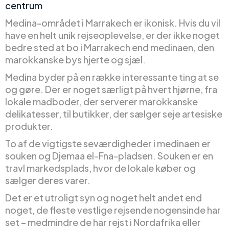
centrum
Medina-området i Marrakech er ikonisk. Hvis du vil
have en helt unik rejseoplevelse, er der ikke noget
bedre sted at bo i Marrakech end medinaen, den
marokkanske bys hjerte og sjæl.
Medina byder på en række interessante ting at se
og gøre. Der er noget særligt på hvert hjørne, fra
lokale madboder, der serverer marokkanske
delikatesser, til butikker, der sælger seje artesiske
produkter.
To af de vigtigste seværdigheder i medinaen er
souken og Djemaa el-Fna-pladsen. Souken er en
travl markedsplads, hvor de lokale køber og
sælger deres varer.
Det er et utroligt syn og noget helt andet end
noget, de fleste vestlige rejsende nogensinde har
set – medmindre de har rejst i Nordafrika eller