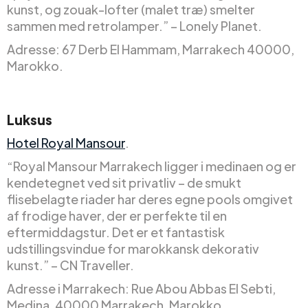
kunst, og zouak-lofter (malet træ) smelter
sammen med retrolamper.” – Lonely Planet.
Adresse: 67 Derb El Hammam, Marrakech 40000,
Marokko.
Luksus
Hotel Royal Mansour
.
“Royal Mansour Marrakech ligger i medinaen og er
kendetegnet ved sit privatliv – de smukt
flisebelagte riader har deres egne pools omgivet
af frodige haver, der er perfekte til en
eftermiddagstur. Det er et fantastisk
udstillingsvindue for marokkansk dekorativ
kunst.” – CN Traveller.
Adresse i Marrakech: Rue Abou Abbas El Sebti,
Medina, 40000 Marrakech, Marokko.