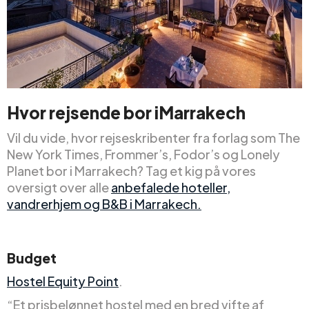
Hvor rejsende
bor i
Marrakech
Vil du vide, hvor rejseskribenter fra forlag som The
New York Times, Frommer’s, Fodor’s og Lonely
Planet bor i Marrakech? Tag et kig på vores
oversigt over alle
anbefalede hoteller,
vandrerhjem og B&B i Marrakech.
Budget
Hostel Equity Point
.
“Et prisbelønnet hostel med en bred vifte af