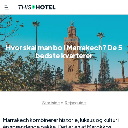
Hvor skal man bo i Marrakech? De 5
bedste kvarterer
Startside
»
Rejseguide
Marrakech kombinerer historie, luksus og kultur i
én spændende pakke. Det er en af Marokkos