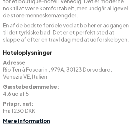
for et boutique-hotel i Venedig. Det er moderne
nok til at være komfortabelt, men undgår alligevel
de store menneskemængder.
En af de bedste fordele ved at bo her er adgangen
til det tyrkiske bad. Det er et perfekt sted at
slappe af efter en travl dag med at udforske byen.
Hoteloplysninger
Adresse
Rio Terrà Foscarini, 979A, 30123 Dorsoduro,
Venezia VE, Italien.
Gæstebedømmelse:
4,6 ud af 5
Pris pr. nat:
Fra 1230 DKK
Mere information