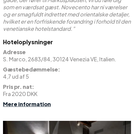
som en værdsat gæst. Novecento har ni værelser
og er smagfuldt indrettet med orientalske detaljer,
hvilket er en forfriskende forandring i forhold til den
venetianske hotelstandard.”
Hoteloplysninger
Adresse
S. Marco, 2683/84, 30124 Venezia VE, Italien.
Gæstebedømmelse:
4,7 ud af 5
Pris pr. nat:
Fra 2020 DKK
Mere information