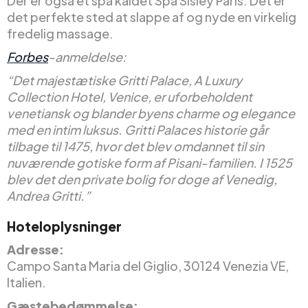
Der er også et spa kaldet Spa Sisley Paris. Det er
det perfekte sted at slappe af og nyde en virkelig
fredelig massage.
Forbes
-anmeldelse:
“Det majestætiske Gritti Palace, A Luxury
Collection Hotel, Venice, er uforbeholdent
venetiansk og blander byens charme og elegance
med en intim luksus. Gritti Palaces historie går
tilbage til 1475, hvor det blev omdannet til sin
nuværende gotiske form af Pisani-familien. I 1525
blev det den private bolig for doge af Venedig,
Andrea Gritti.”
Hoteloplysninger
Adresse:
Campo Santa Maria del Giglio, 30124 Venezia VE,
Italien.
Gæstebedømmelse: