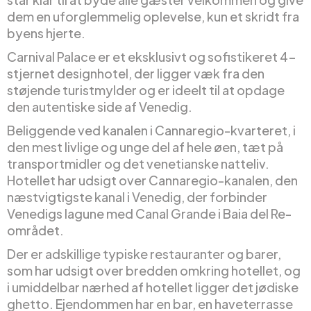
dem en uforglemmelig oplevelse, kun et skridt fra
byens hjerte.
Carnival Palace er et eksklusivt og sofistikeret 4-
stjernet designhotel, der ligger væk fra den
støjende turistmylder og er ideelt til at opdage
den autentiske side af Venedig.
Beliggende ved kanalen i Cannaregio-kvarteret, i
den mest livlige og unge del af hele øen, tæt på
transportmidler og det venetianske natteliv.
Hotellet har udsigt over Cannaregio-kanalen, den
næstvigtigste kanal i Venedig, der forbinder
Venedigs lagune med Canal Grande i Baia del Re-
området.
Der er adskillige typiske restauranter og barer,
som har udsigt over bredden omkring hotellet, og
i umiddelbar nærhed af hotellet ligger det jødiske
ghetto. Ejendommen har en bar, en haveterrasse