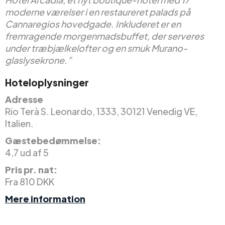
moderne værelser i en restaureret palads på
Cannaregios hovedgade. Inkluderet er en
fremragende morgenmadsbuffet, der serveres
under træbjælkelofter og en smuk Murano-
glaslysekrone.”
Hoteloplysninger
Adresse
Rio Terà S. Leonardo, 1333, 30121 Venedig VE,
Italien.
Gæstebedømmelse:
4,7 ud af 5
Pris pr. nat:
Fra 810 DKK
Mere information