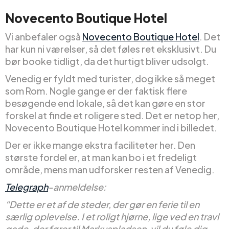
Novecento Boutique Hotel
Vi anbefaler også
Novecento Boutique Hotel
. Det
har kun ni værelser, så det føles ret eksklusivt. Du
bør booke tidligt, da det hurtigt bliver udsolgt.
Venedig er fyldt med turister, dog ikke så meget
som Rom. Nogle gange er der faktisk flere
besøgende end lokale, så det kan gøre en stor
forskel at finde et roligere sted. Det er netop her,
Novecento Boutique Hotel kommer ind i billedet.
Der er ikke mange ekstra faciliteter her. Den
største fordel er, at man kan bo i et fredeligt
område, mens man udforsker resten af Venedig.
Telegraph
-anmeldelse:
“Dette er et af de steder, der gør en ferie til en
særlig oplevelse. I et roligt hjørne, lige ved en travl
gade, der fører til Markuspladsen, vil du føle dig