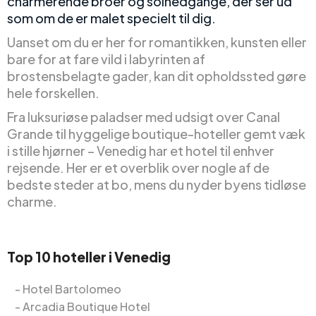
charmerende broer og solnedgange, der ser ud
som om de er malet specielt til dig.
Uanset om du er her for romantikken, kunsten eller
bare for at fare vild i labyrinten af
brostensbelagte gader, kan dit opholdssted gøre
hele forskellen.
Fra luksuriøse paladser med udsigt over Canal
Grande til hyggelige boutique-hoteller gemt væk
i stille hjørner – Venedig har et hotel til enhver
rejsende. Her er et overblik over nogle af de
bedste steder at bo, mens du nyder byens tidløse
charme.
Top 10 hoteller i Venedig
Hotel Bartolomeo
Arcadia Boutique Hotel