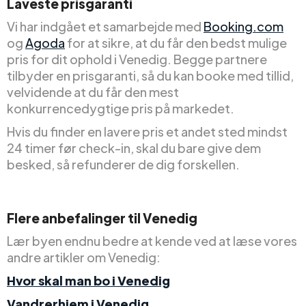
Laveste prisgaranti
Vi har indgået et samarbejde med
Booking.com
og
Agoda
for at sikre, at du får den bedst mulige
pris for dit ophold i Venedig. Begge partnere
tilbyder en prisgaranti, så du kan booke med tillid,
velvidende at du får den mest
konkurrencedygtige pris på markedet.
Hvis du finder en lavere pris et andet sted mindst
24 timer før check-in, skal du bare give dem
besked, så refunderer de dig forskellen.
Flere anbefalinger til Venedig
Lær byen endnu bedre at kende ved at læse vores
andre artikler om Venedig:
Hvor skal man bo i Venedig
Vandrerhjem i Venedig