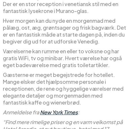
Der er en stor reception i venetiansk stil med en
fantastisk lysekrone i Murano-glas.
Hver morgen kan du nyde en morgenmad med
pålæg, ost, æg, grøntsager og frisk bagværk. Det
er en fantastisk måde at starte dagen på, inden du
begiver dig ud for at udforske Venedig.
Værelserne kan rumme en eller to voksne og har
gratis WiFi, tv og minibar. Hvert værelse har også
eget badeværelse med gratis toiletartikler.
Gæsterne er meget begejstrede for hotellet.
Mange elsker det hjælpsomme personale i
receptionen, de rene og hyggelige værelser med
elegante detaljer og morgenmaden med
fantastisk kaffe og wienerbrød.
Anmeldelse fra
New York Times
:
“Find mere rimelige priser og en varm velkomst på
Hotel Arcadia, et nyt boutique-hotel med 17