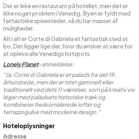
Der er ikke en restaurant på hotellet, men det er
ikke noget problem i Venedig. Byen er fyldt med
fantastiske spisesteder, så du har masser af
muligheder.
Alt i alt er Corte di Gabriela et fantastisk sted at
bo. Det ligger lige der, hvor du ønsker at være for
at opleve alle Venedigs hotspots.
Lonely Planet
-anmeldelse:
“Ja, Corte di Gabriela er et palads fra det 19.
århundrede, men der er intet gammelt eller
traditionelt ved dets 11 værelser, som på kreativ vis
leger med paladsets historiske træk og
kombinerer freskomalerede lofter og
terrazzogulve med moderne design.”
Hoteloplysninger
Adresse