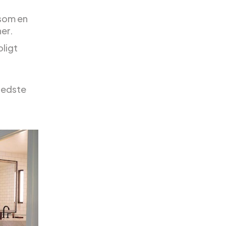
 som en
her.
oligt
 bedste