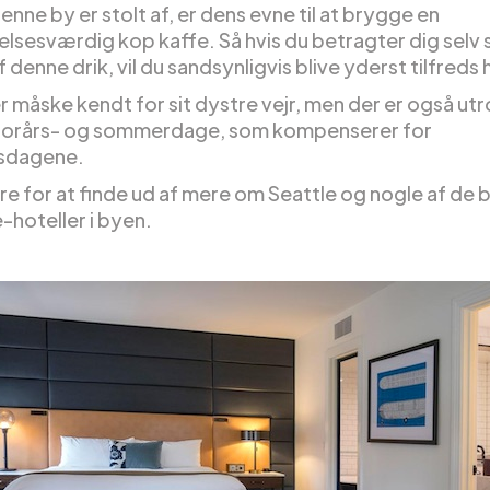
denne by er stolt af, er dens evne til at brygge en
sesværdig kop kaffe. Så hvis du betragter dig selv
 denne drik, vil du sandsynligvis blive yderst tilfreds 
r måske kendt for sit dystre vejr, men der er også utr
forårs- og sommerdage, som kompenserer for
rsdagene.
re for at finde ud af mere om Seattle og nogle af de
-hoteller i byen.