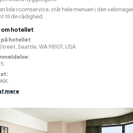
kan lide roomservice, står hele menuen i den velsmag
t til din rådighed.
 om hotellet
på hotellet
Street, Seattle, WA 98101, USA.
nmeldelse:
 5
nat:
DKK.
af mere