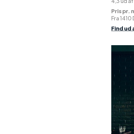
4,3 ud af
Pris pr. 
Fra 1410
Find ud 