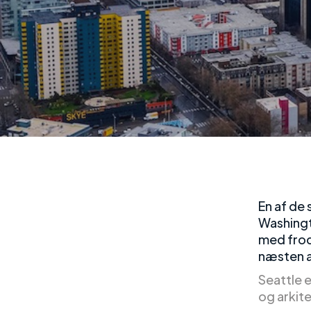
En af de
Washingto
med frod
næsten al
Seattle 
og arkit