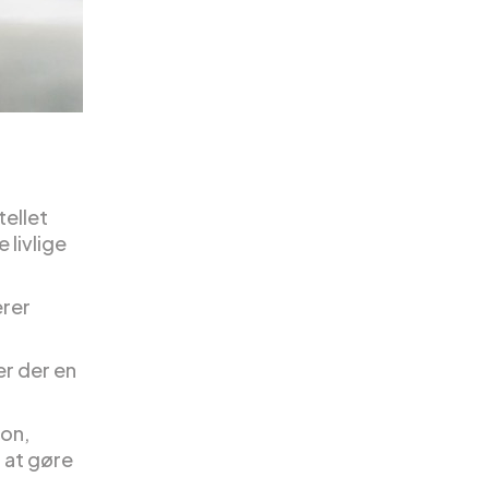
ellet
 livlige
erer
er der en
ion,
 at gøre