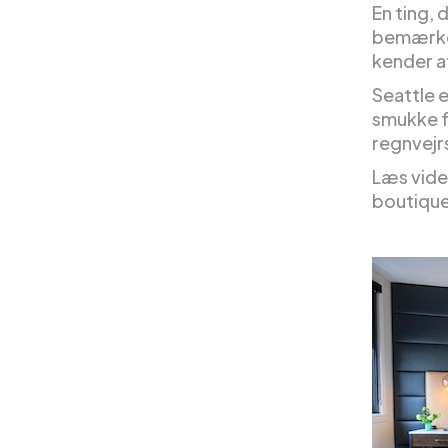
En ting, 
bemærkel
kender af
Seattle e
smukke 
regnvej
Læs vide
boutique