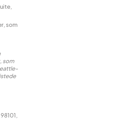
uite,
er, som
m
t, som
eattle-
ristede
 98101,