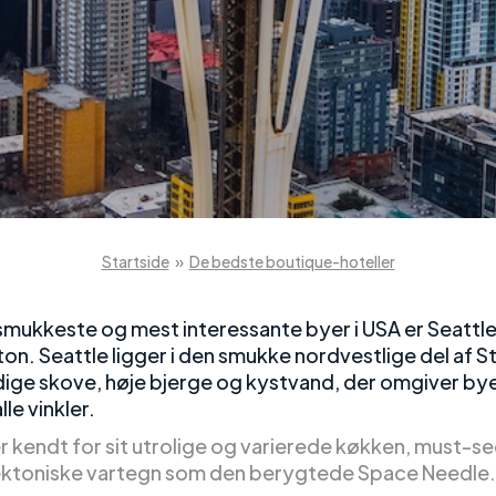
Startside
»
De bedste boutique-hoteller
 smukkeste og mest interessante byer i USA er Seattle
n. Seattle ligger i den smukke nordvestlige del af St
ige skove, høje bjerge og kystvand, der omgiver bye
le vinkler.
er kendt for sit utrolige og varierede køkken, must-s
ektoniske vartegn som den berygtede Space Needle.