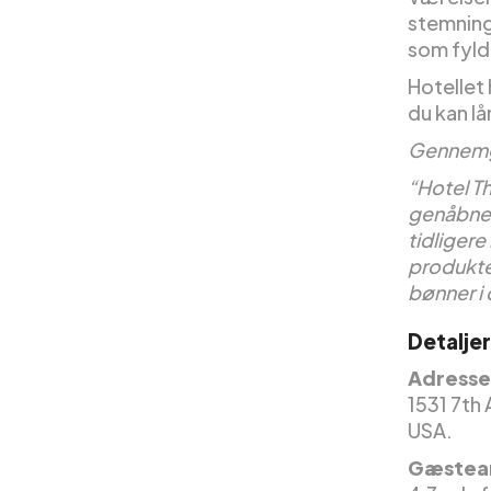
stemning
som fyld
Hotellet
du kan lå
Gennemg
“Hotel T
genåbnede
tidliger
produkter
bønner i 
Detaljer
Adresse 
1531 7th 
USA.
Gæstea