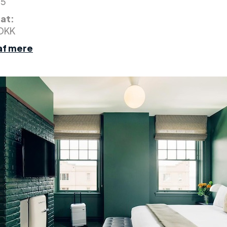
 5
nat:
 DKK
af mere