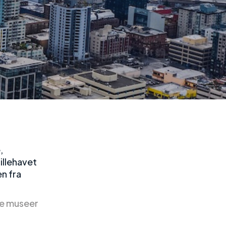
,
illehavet
n fra
ee museer