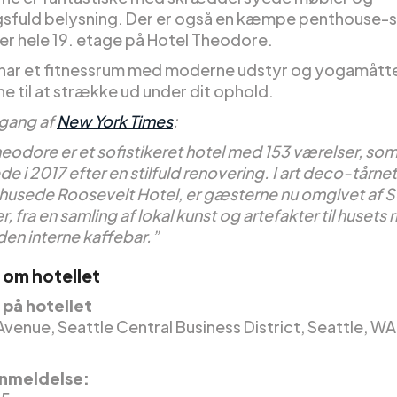
sfuld belysning. Der er også en kæmpe penthouse-s
er hele 19. etage på Hotel Theodore.
 har et fitnessrum med moderne udstyr og yogamått
ne til at strække ud under dit ophold.
ang af
New York Times
:
heodore er et sofistikeret hotel med 153 værelser, so
 i 2017 efter en stilfuld renovering. I art deco-tårne
e husede Roosevelt Hotel, er gæsterne nu omgivet af S
, fra en samling af lokal kunst og artefakter til husets 
den interne kaffebar.”
 om hotellet
på hotellet
Avenue, Seattle Central Business District, Seattle, WA
nmeldelse: