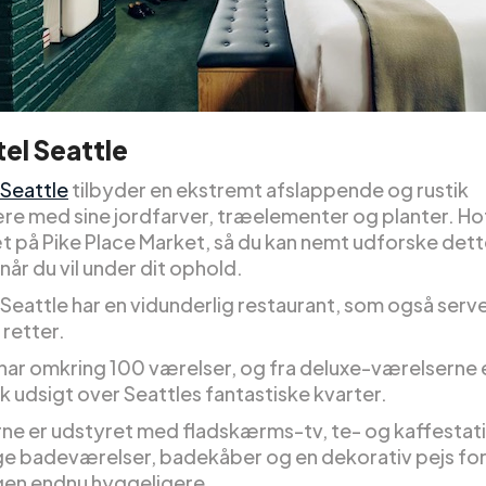
tel Seattle
 Seattle
tilbyder en ekstremt afslappende og rustik
e med sine jordfarver, træelementer og planter. Hot
t på Pike Place Market, så du kan nemt udforske dette
år du vil under dit ophold.
 Seattle har en vidunderlig restaurant, som også serv
 retter.
 har omkring 100 værelser, og fra deluxe-værelserne 
k udsigt over Seattles fantastiske kvarter.
ne er udstyret med fladskærms-tv, te- og kaffestat
e badeværelser, badekåber og en dekorativ pejs for
en endnu hyggeligere.