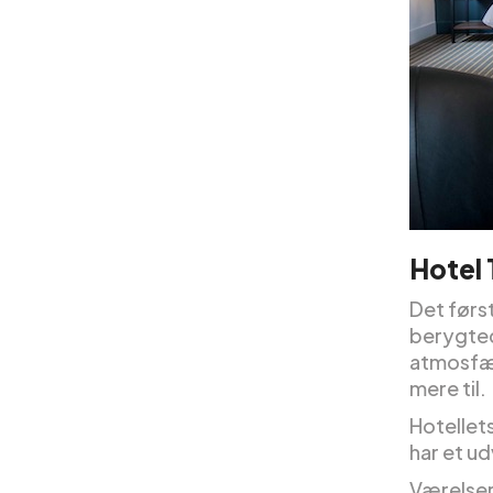
Hotel
Det førs
berygted
atmosfær
mere til.
Hotellets
har et u
Værelser