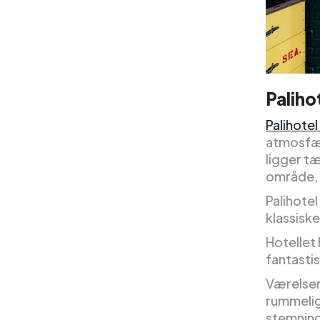
Paliho
Palihotel
atmosfær
ligger tæ
område, n
Palihotel
klassiske
Hotellet
fantastis
Værelser
rummelig
stemning