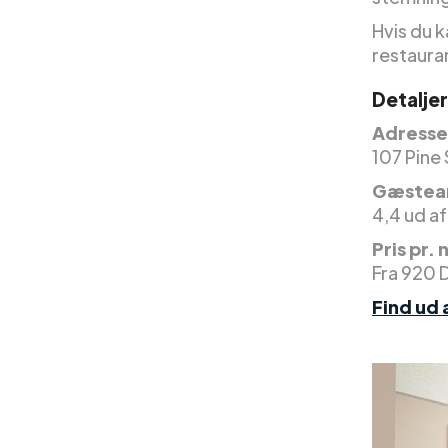
Hvis du 
restauran
Detaljer
Adresse 
107 Pine 
Gæstea
4,4 ud af
Pris pr. 
Fra 920 
Find ud 