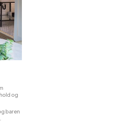
rm
phold og
 og baren
.