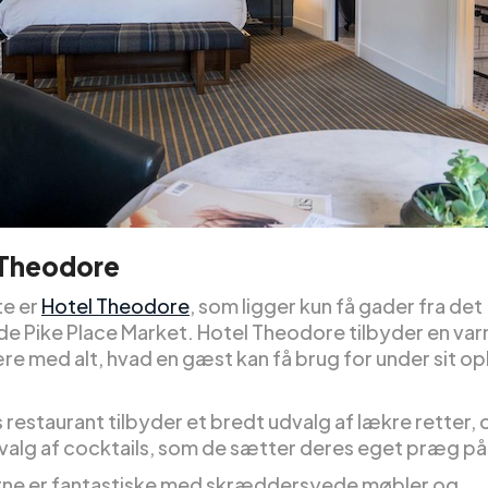
 Theodore
te er
Hotel Theodore
, som ligger kun få gader fra det
e Pike Place Market. Hotel Theodore tilbyder en va
e med alt, hvad en gæst kan få brug for under sit o
 restaurant tilbyder et bredt udvalg af lækre retter,
dvalg af cocktails, som de sætter deres eget præg på
ne er fantastiske med skræddersyede møbler og