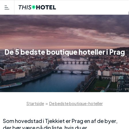
De 5 bedste boutique hoteller i Prag
Startside
»
De bedste boutique-hoteller
Som hovedstad i Tjekkiet er Prag en af de byer,
der bør være på din liste, hvis du er