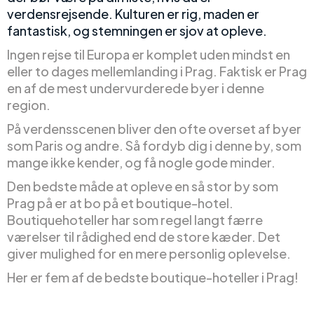
verdensrejsende. Kulturen er rig, maden er
fantastisk, og stemningen er sjov at opleve.
Ingen rejse til Europa er komplet uden mindst en
eller to dages mellemlanding i Prag. Faktisk er Prag
en af de mest undervurderede byer i denne
region.
På verdensscenen bliver den ofte overset af byer
som Paris og andre. Så fordyb dig i denne by, som
mange ikke kender, og få nogle gode minder.
Den bedste måde at opleve en så stor by som
Prag på er at bo på et boutique-hotel.
Boutiquehoteller har som regel langt færre
værelser til rådighed end de store kæder. Det
giver mulighed for en mere personlig oplevelse.
Her er fem af de bedste boutique-hoteller i Prag!