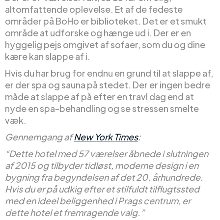
altomfattende oplevelse. Et af de fedeste
områder på BoHo er biblioteket. Det er et smukt
område at udforske og hænge ud i. Der er en
hyggelig pejs omgivet af sofaer, som du og dine
kære kan slappe af i.
Hvis du har brug for endnu en grund til at slappe af,
er der spa og sauna på stedet. Der er ingen bedre
måde at slappe af på efter en travl dag end at
nyde en spa-behandling og se stressen smelte
væk.
Gennemgang af
New York Times
:
“Dette hotel med 57 værelser åbnede i slutningen
af 2015 og tilbyder tidløst, moderne design i en
bygning fra begyndelsen af det 20. århundrede.
Hvis du er på udkig efter et stilfuldt tilflugtssted
med en ideel beliggenhed i Prags centrum, er
dette hotel et fremragende valg.”