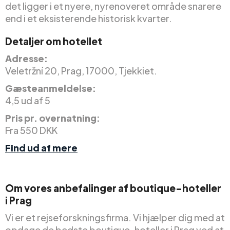
det ligger i et nyere, nyrenoveret område snarere
end i et eksisterende historisk kvarter.
Detaljer om hotellet
Adresse:
Veletržní 20, Prag, 17000, Tjekkiet.
Gæsteanmeldelse:
4,5 ud af 5
Pris pr. overnatning:
Fra 550 DKK
Find ud af mere
Om vores anbefalinger af boutique-hoteller
i Prag
Vi er et rejseforskningsfirma. Vi hjælper dig med at
opdage de bedste boutique-hoteller i Prag ved at