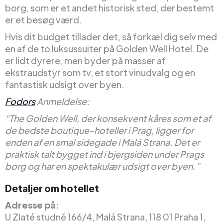
borg, som er et andet historisk sted, der bestemt
er et besøg værd.
Hvis dit budget tillader det, så forkæl dig selv med
en af de to luksussuiter på Golden Well Hotel. De
er lidt dyrere, men byder på masser af
ekstraudstyr som tv, et stort vinudvalg og en
fantastisk udsigt over byen.
Fodors
Anmeldelse:
“The Golden Well, der konsekvent kåres som et af
de bedste boutique-hoteller i Prag, ligger for
enden af en smal sidegade i Malá Strana. Det er
praktisk talt bygget ind i bjergsiden under Prags
borg og har en spektakulær udsigt over byen.”
Detaljer om hotellet
Adresse på:
U Zlaté studně 166/4, Malá Strana, 118 01 Praha 1,