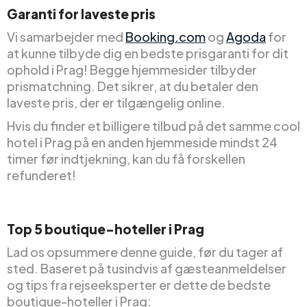
Garanti for laveste pris
Vi samarbejder med
Booking.com
og
Agoda
for
at kunne tilbyde dig en bedste prisgaranti for dit
ophold i Prag! Begge hjemmesider tilbyder
prismatchning. Det sikrer, at du betaler den
laveste pris, der er tilgængelig online.
Hvis du finder et billigere tilbud på det samme cool
hotel i Prag på en anden hjemmeside mindst 24
timer før indtjekning, kan du få forskellen
refunderet!
Top 5 boutique-hoteller i Prag
Lad os opsummere denne guide, før du tager af
sted. Baseret på tusindvis af gæsteanmeldelser
og tips fra rejseeksperter er dette de bedste
boutique-hoteller i Prag: