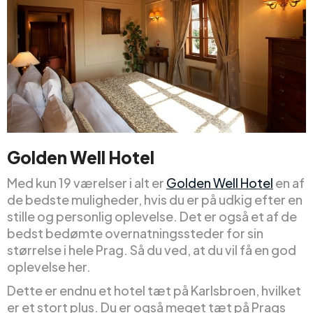
Golden Well Hotel
Med kun 19 værelser i alt er
Golden Well Hotel
en af
de bedste muligheder, hvis du er på udkig efter en
stille og personlig oplevelse. Det er også et af de
bedst bedømte overnatningssteder for sin
størrelse i hele Prag. Så du ved, at du vil få en god
oplevelse her.
Dette er endnu et hotel tæt på Karlsbroen, hvilket
er et stort plus. Du er også meget tæt på Prags