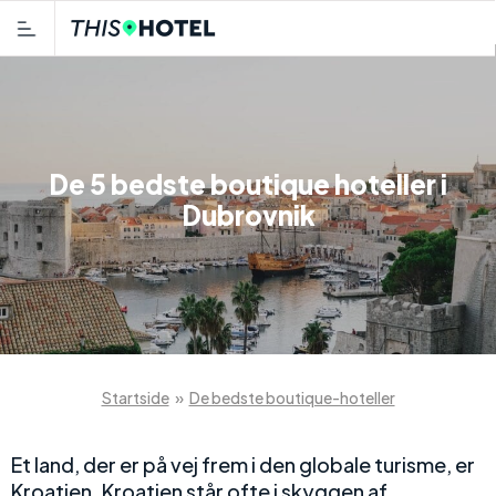
De 5 bedste boutique hoteller i
Dubrovnik
Startside
»
De bedste boutique-hoteller
Et land, der er på vej frem i den globale turisme, er
Kroatien. Kroatien står ofte i skyggen af