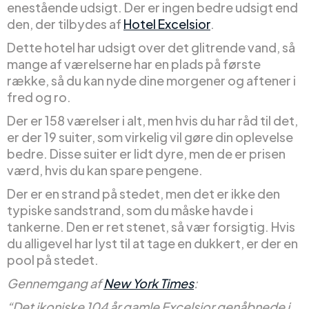
enestående udsigt. Der er ingen bedre udsigt end
den, der tilbydes af
Hotel Excelsior
.
Dette hotel har udsigt over det glitrende vand, så
mange af værelserne har en plads på første
række, så du kan nyde dine morgener og aftener i
fred og ro.
Der er 158 værelser i alt, men hvis du har råd til det,
er der 19 suiter, som virkelig vil gøre din oplevelse
bedre. Disse suiter er lidt dyre, men de er prisen
værd, hvis du kan spare pengene.
Der er en strand på stedet, men det er ikke den
typiske sandstrand, som du måske havde i
tankerne. Den er ret stenet, så vær forsigtig. Hvis
du alligevel har lyst til at tage en dukkert, er der en
pool på stedet.
Gennemgang af
New York Times
:
“Det ikoniske 104 år gamle Excelsior genåbnede i