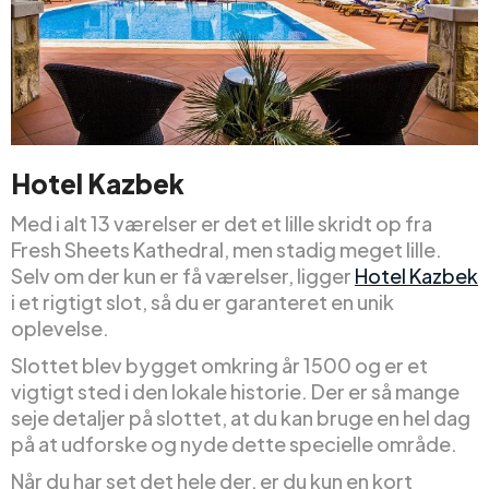
Hotel Kazbek
Med i alt 13 værelser er det et lille skridt op fra
Fresh Sheets Kathedral, men stadig meget lille.
Selv om der kun er få værelser, ligger
Hotel Kazbek
i et rigtigt slot, så du er garanteret en unik
oplevelse.
Slottet blev bygget omkring år 1500 og er et
vigtigt sted i den lokale historie. Der er så mange
seje detaljer på slottet, at du kan bruge en hel dag
på at udforske og nyde dette specielle område.
Når du har set det hele der, er du kun en kort