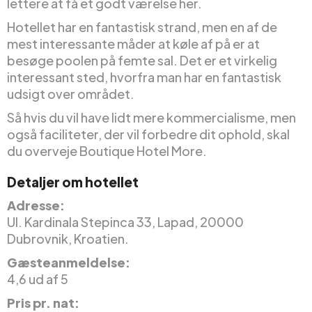
lettere at få et godt værelse her.
Hotellet har en fantastisk strand, men en af de
mest interessante måder at køle af på er at
besøge poolen på femte sal. Det er et virkelig
interessant sted, hvorfra man har en fantastisk
udsigt over området.
Så hvis du vil have lidt mere kommercialisme, men
også faciliteter, der vil forbedre dit ophold, skal
du overveje Boutique Hotel More.
Detaljer om hotellet
Adresse:
Ul. Kardinala Stepinca 33, Lapad, 20000
Dubrovnik, Kroatien.
Gæsteanmeldelse:
4,6 ud af 5
Pris pr. nat: