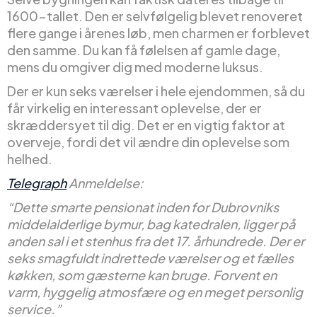
1600-tallet. Den er selvfølgelig blevet renoveret
flere gange i årenes løb, men charmen er forblevet
den samme. Du kan få følelsen af gamle dage,
mens du omgiver dig med moderne luksus.
Der er kun seks værelser i hele ejendommen, så du
får virkelig en interessant oplevelse, der er
skræddersyet til dig. Det er en vigtig faktor at
overveje, fordi det vil ændre din oplevelse som
helhed.
Telegraph
Anmeldelse:
“Dette smarte pensionat inden for Dubrovniks
middelalderlige bymur, bag katedralen, ligger på
anden sal i et stenhus fra det 17. århundrede. Der er
seks smagfuldt indrettede værelser og et fælles
køkken, som gæsterne kan bruge. Forvent en
varm, hyggelig atmosfære og en meget personlig
service.”