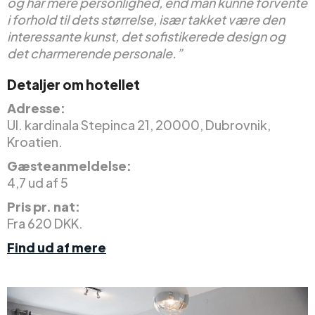
og har mere personlighed, end man kunne forvente
i forhold til dets størrelse, især takket være den
interessante kunst, det sofistikerede design og
det charmerende personale.”
Detaljer om hotellet
Adresse:
Ul. kardinala Stepinca 21, 20000, Dubrovnik,
Kroatien.
Gæsteanmeldelse:
4,7 ud af 5
Pris pr. nat:
Fra 620 DKK.
Find ud af mere