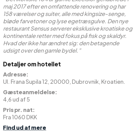
maj 2017 efter en omfattende renovering og har
158 værelser og suiter, alle med kingsize-senge,
bløde farvetoner og lyse egetræsgulve. Den nye
restaurant Sensus serverer eksklusive kroatiske og
kontinentale retter med fokus på fisk og skaldyr.
Hvad der ikke har ændret sig: den betagende
udsigt over den gamle bydel.”
Detaljer om hotellet
Adresse:
Ul. Frana Supila 12, 20000, Dubrovnik, Kroatien.
Gæsteanmeldelse:
4,6 ud af 5
Pris pr. nat:
Fra 1060 DKK
Find ud af mere