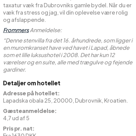
taxatur væk fra Dubrovniks gamle bydel. Når du er
væk fra stress og jag, vil din oplevelse være rolig
og afslappende.
Frommers
Anmeldelse:
“Denne stenvilla fra det 16. århundrede, som ligger i
en muromkranset have ved havet i Lapad, åbnede
som et lille luksushotel i 2008. Det har kun 12
værelser og en suite, alle med trægulve og fejende
gardiner.
Detaljer om hotellet
Adresse på hotellet:
Lapadska obala 25, 20000, Dubrovnik, Kroatien.
Gæsteanmeldelse:
4,7 ud af 5
Pris pr. nat:
Fra 1630 DKK