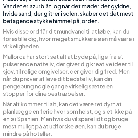
Vandet er azurblåt, og når det møder det gyldne,
hvide sand, der glitrer i solen, skaber det det mest
betagende stykke himmel på jorden.
Hvis disse ord får dit mundvand til at løbe, kan du
forestille dig, hvor meget smukkere øen må være i
virkeligheden.
Mallorca har stort set alt at byde på, lige fra et
pulserende natteliv, der giver dig kreative ideer til
sjov, til rolige omgivelser, der giver dig fred. Men
når du prøver at leve dit bedste liv, kan din
pengepung nogle gange virkelig sætte en
stopper for dine bestræbelser.
Når alt kommer til alt, kan det være ret dyrt at
planlægge en ferie hvor som helst, og slet ikke på
en ø i Spanien. Men hvis du vil spare lidt og bruge
mest muligt på at udforske øen, kan du bruge
mindre på hoteller.