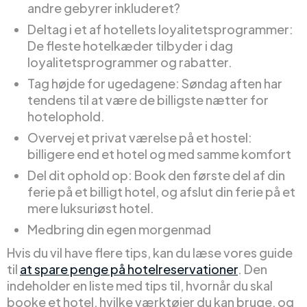
andre gebyrer inkluderet?
Deltag i et af hotellets loyalitetsprogrammer:
De fleste hotelkæder tilbyder i dag
loyalitetsprogrammer og rabatter.
Tag højde for ugedagene: Søndag aften har
tendens til at være de billigste nætter for
hotelophold.
Overvej et privat værelse på et hostel:
billigere end et hotel og med samme komfort
Del dit ophold op: Book den første del af din
ferie på et billigt hotel, og afslut din ferie på et
mere luksuriøst hotel.
Medbring din egen morgenmad
Hvis du vil have flere tips, kan du læse vores guide
til
at spare penge på hotelreservationer
. Den
indeholder en liste med tips til, hvornår du skal
booke et hotel, hvilke værktøjer du kan bruge, og