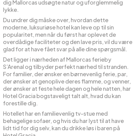
dig Mallorcas udsøgte natur og uforglemmelig
lykke.
Du undrer dig måske over, hvordan dette
moderne, luksuriøse hotel kan leve op til sin
popularitet, men når du først har oplevet de
overdådige faciliteter og den lave pris, vil du være
glad for at have fået svar på alle dine spørgsmål.
Det ligger i nærheden af Mallorcas ferieby
S’Arenal og tilbyder perfekt nærhed til stranden.
For familier, der ønsker en børnevenlig ferie, par,
der ønsker at genoplive deres flamme, og venner,
der ønsker at feste hele dagen og hele natten, har
Hotel Gracia bogstaveligt talt alt, hvad du kan
forestille dig.
Hotellet har en familievenlig tv-stue med
behagelige sofaer, og hvis du har lyst til at have
lidt tid for dig selv, kan du drikke løs i baren på
Hotel Gracia.