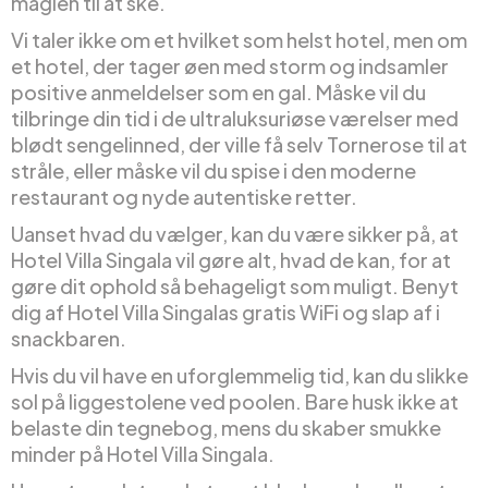
magien til at ske.
Vi taler ikke om et hvilket som helst hotel, men om
et hotel, der tager øen med storm og indsamler
positive anmeldelser som en gal. Måske vil du
tilbringe din tid i de ultraluksuriøse værelser med
blødt sengelinned, der ville få selv Tornerose til at
stråle, eller måske vil du spise i den moderne
restaurant og nyde autentiske retter.
Uanset hvad du vælger, kan du være sikker på, at
Hotel Villa Singala vil gøre alt, hvad de kan, for at
gøre dit ophold så behageligt som muligt. Benyt
dig af Hotel Villa Singalas gratis WiFi og slap af i
snackbaren.
Hvis du vil have en uforglemmelig tid, kan du slikke
sol på liggestolene ved poolen. Bare husk ikke at
belaste din tegnebog, mens du skaber smukke
minder på Hotel Villa Singala.