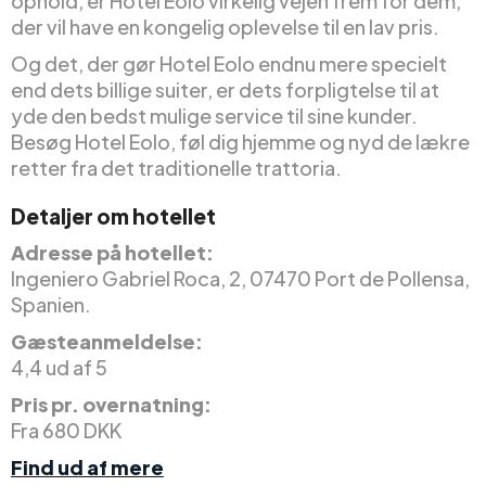
ophold, er Hotel Eolo virkelig vejen frem for dem,
der vil have en kongelig oplevelse til en lav pris.
Og det, der gør Hotel Eolo endnu mere specielt
end dets billige suiter, er dets forpligtelse til at
yde den bedst mulige service til sine kunder.
Besøg Hotel Eolo, føl dig hjemme og nyd de lækre
retter fra det traditionelle trattoria.
Detaljer om hotellet
Adresse på hotellet:
Ingeniero Gabriel Roca, 2, 07470 Port de Pollensa,
Spanien.
Gæsteanmeldelse:
4,4 ud af 5
Pris pr. overnatning:
Fra 680 DKK
Find ud af mere