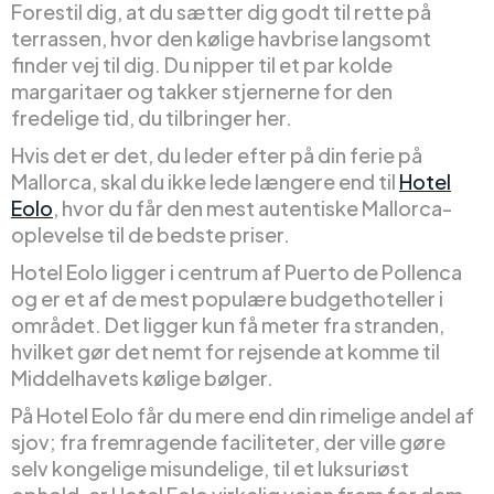
Forestil dig, at du sætter dig godt til rette på
terrassen, hvor den kølige havbrise langsomt
finder vej til dig. Du nipper til et par kolde
margaritaer og takker stjernerne for den
fredelige tid, du tilbringer her.
Hvis det er det, du leder efter på din ferie på
Mallorca, skal du ikke lede længere end til
Hotel
Eolo
, hvor du får den mest autentiske Mallorca-
oplevelse til de bedste priser.
Hotel Eolo ligger i centrum af Puerto de Pollenca
og er et af de mest populære budgethoteller i
området. Det ligger kun få meter fra stranden,
hvilket gør det nemt for rejsende at komme til
Middelhavets kølige bølger.
På Hotel Eolo får du mere end din rimelige andel af
sjov; fra fremragende faciliteter, der ville gøre
selv kongelige misundelige, til et luksuriøst