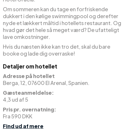
Om sommeren kan du tage en forfriskende
dukkert i den kølige swimmingpool og derefter
nyde et lækkert måltid i hotellets restaurant. Og
hvad gør det hele så meget værd? De ufatteligt
lave omkostninger.
Hvis du næsten ikke kan tro det, skal du bare
booke og lade dig overraske!
Detaljer om hotellet
Adresse på hotellet
Berga, 12, 07600 El Arenal, Spanien.
Gæsteanmeldelse:
4,3 ud af 5
Pris pr. overnatning:
Fra 590 DKK
Find ud af mere