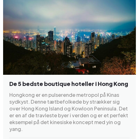
De 5 bedste boutique hoteller i Hong Kong
Hongkong er en pulserende metropol på Kinas
sydkyst. Denne tætbefolkede by strækker sig
over Hong Kong Island og Kowloon Peninsula. Det
er en af de travleste byer i verden og er et perfekt
eksempel på det kinesiske koncept med yin og
yang.