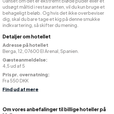
Uanset om det er ekstremt bløde puder eller et
udsøgt måltid i restauranten, vil du kun bruge et
behageligt beløb. Og hvis det ikke overbeviser
dig, skal du bare tage et kig på denne smukke
indkvartering, så skifter du mening.
Detaljer om hotellet
Adresse på hotellet
Berga, 12, 07600 El Arenal, Spanien.
Gæsteanmeldelse:
4,5 ud af 5
Pris pr. overnatning:
Fra 550 DKK
Find ud af mere
Om vores anbefalinger til billige hoteller på